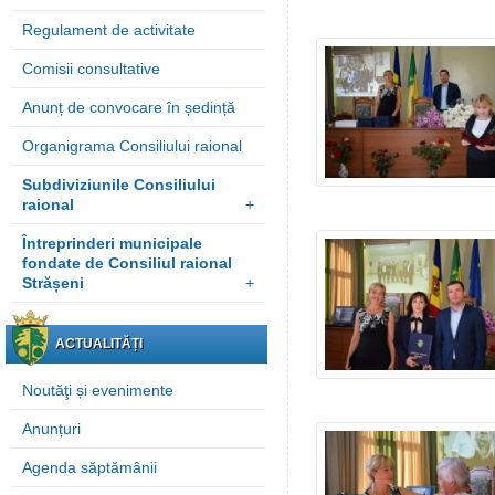
Regulament de activitate
Comisii consultative
Anunț de convocare în ședință
Organigrama Consiliului raional
Subdiviziunile Consiliului
raional
+
Întreprinderi municipale
fondate de Consiliul raional
Strășeni
+
ACTUALITĂȚI
Noutăţi și evenimente
Anunțuri
Agenda săptămânii