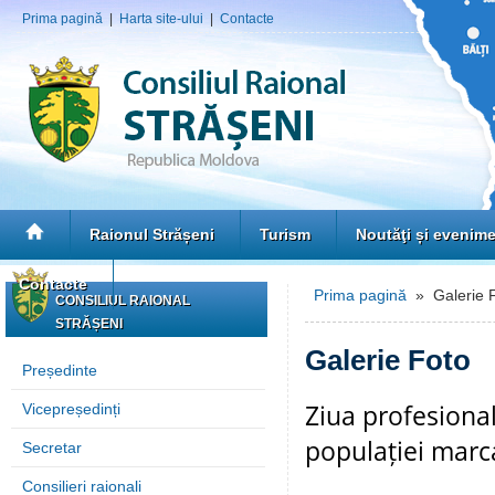
Prima pagină
|
Harta site-ului
|
Contacte
Raionul Strășeni
Turism
Noutăţi și evenim
Contacte
Prima pagină
» Galerie 
CONSILIUL RAIONAL
STRĂȘENI
Galerie Foto
Președinte
Ziua profesional
Vicepreședinți
populației marca
Secretar
Consilieri raionali