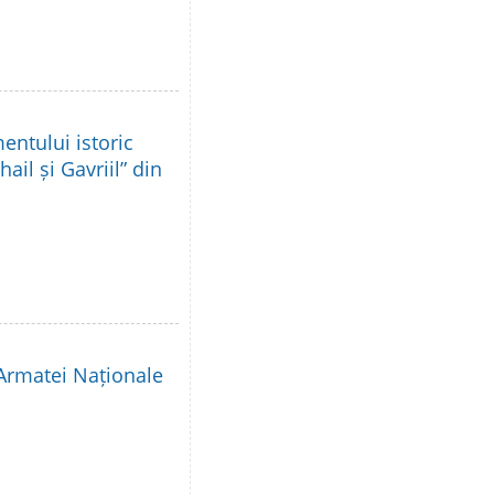
ntului istoric
ail și Gavriil” din
 Armatei Naționale