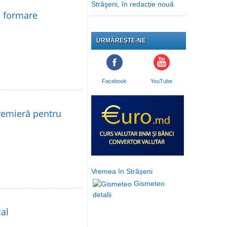
Străşeni, în redacție nouă
la formare
URMĂREȘTE-NE
Facebook
YouTube
remieră pentru
Vremea în Strășeni
Gismeteo
detalii
al