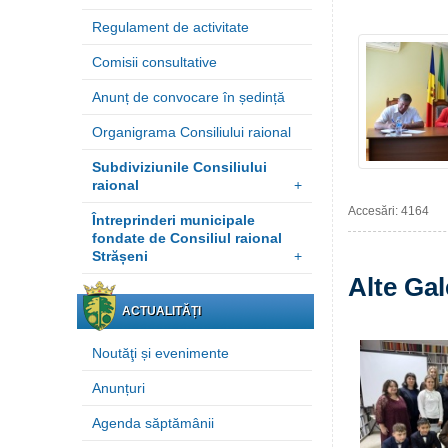
Regulament de activitate
Comisii consultative
Anunț de convocare în ședință
Organigrama Consiliului raional
Subdiviziunile Consiliului
raional
+
Accesări: 4164
Întreprinderi municipale
fondate de Consiliul raional
Strășeni
+
Alte Gal
ACTUALITĂȚI
Noutăţi și evenimente
Anunțuri
Agenda săptămânii