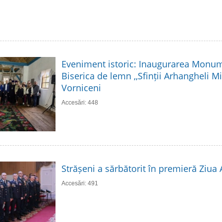
Eveniment istoric: Inaugurarea Monume
Biserica de lemn ,,Sfinții Arhangheli Mih
Vorniceni
Accesări: 448
Strășeni a sărbătorit în premieră Ziua
Accesări: 491