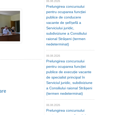
06.08.2026
Prelungirea concursului
pentru ocuparea funcției
publice de conducere
vacante de șef/șefă a
Serviciului juridic,
subdiviziune a Consiliului
raional Strășeni (termen
nedeterminat)
06.08.2026
Prelungirea concursului
pentru ocuparea funcției
publice de execuție vacante
de specialist principal în
Serviciul juridic, subdiviziune
a Consiliului raional Strășeni
are
(termen nedeterminat)
06.08.2026
Prelungirea concursului