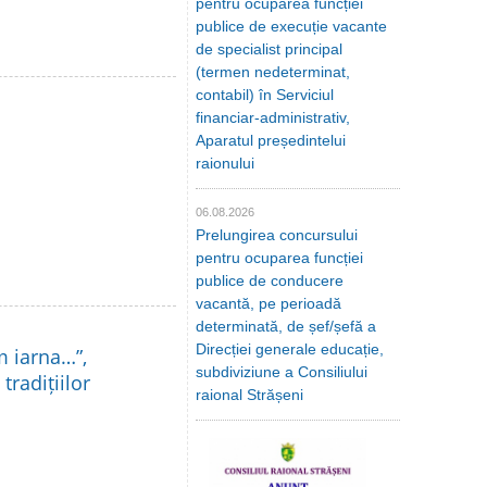
pentru ocuparea funcției
publice de execuție vacante
de specialist principal
(termen nedeterminat,
contabil) în Serviciul
financiar-administrativ,
Aparatul președintelui
raionului
06.08.2026
Prelungirea concursului
pentru ocuparea funcției
publice de conducere
vacantă, pe perioadă
determinată, de șef/șefă a
Direcției generale educație,
m iarna…”,
subdiviziune a Consiliului
tradițiilor
raional Strășeni