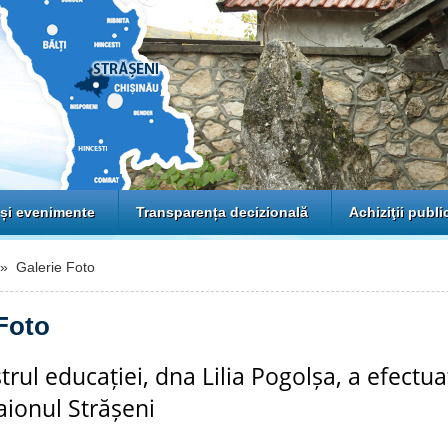
 și evenimente
Transparența decizională
Achiziţii publi
 Galerie Foto
Foto
trul educației, dna Lilia Pogolșa, a efectua
raionul Strășeni