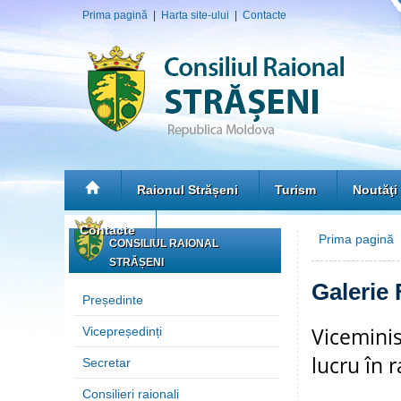
Prima pagină
|
Harta site-ului
|
Contacte
Raionul Strășeni
Turism
Noutăţi
Contacte
Prima pagină
»
CONSILIUL RAIONAL
STRĂȘENI
Galerie 
Președinte
Viceminis
Vicepreședinți
lucru în 
Secretar
Consilieri raionali