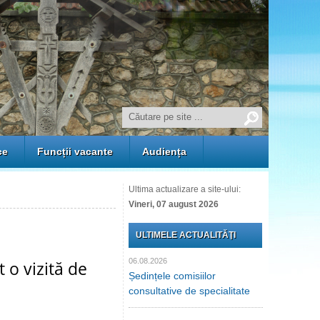
ce
Funcții vacante
Audiența
Ultima actualizare a site-ului:
Vineri, 07 august 2026
ULTIMELE ACTUALITĂŢI
06.08.2026
t o vizită de
Ședințele comisiilor
consultative de specialitate