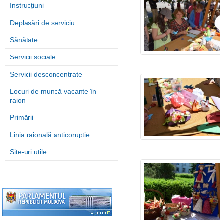
Instrucțiuni
Deplasări de serviciu
Sănătate
Servicii sociale
Servicii desconcentrate
Locuri de muncă vacante în
raion
Primării
Linia raională anticorupție
Site-uri utile