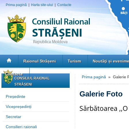
Prima pagină
|
Harta site-ului
|
Contacte
Raionul Strășeni
Turism
Noutăţi și evenim
Contacte
Prima pagină
» Galerie 
CONSILIUL RAIONAL
STRĂȘENI
Galerie Foto
Președinte
Sărbătoarea ,,O f
Vicepreședinți
Secretar
Consilieri raionali