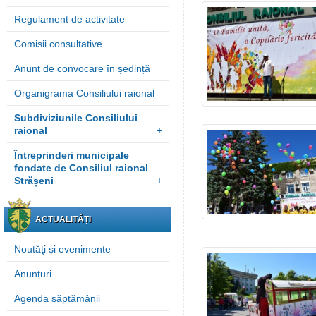
Regulament de activitate
Comisii consultative
Anunț de convocare în ședință
Organigrama Consiliului raional
Subdiviziunile Consiliului
raional
+
Întreprinderi municipale
fondate de Consiliul raional
Strășeni
+
ACTUALITĂȚI
Noutăţi și evenimente
Anunțuri
Agenda săptămânii