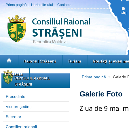
Prima pagină
|
Harta site-ului
|
Contacte
Raionul Strășeni
Turism
Noutăţi și evenim
Contacte
Prima pagină
» Galerie 
CONSILIUL RAIONAL
STRĂȘENI
Galerie Foto
Președinte
Ziua de 9 mai m
Vicepreședinți
Secretar
Consilieri raionali