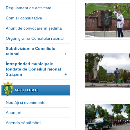
Regulament de activitate
Comisii consultative
Anunț de convocare în ședință
Organigrama Consiliului raional
Subdiviziunile Consiliului
raional
+
Întreprinderi municipale
fondate de Consiliul raional
Strășeni
+
ACTUALITĂȚI
Noutăţi și evenimente
Anunțuri
Agenda săptămânii