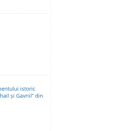
ntului istoric
ail și Gavriil” din