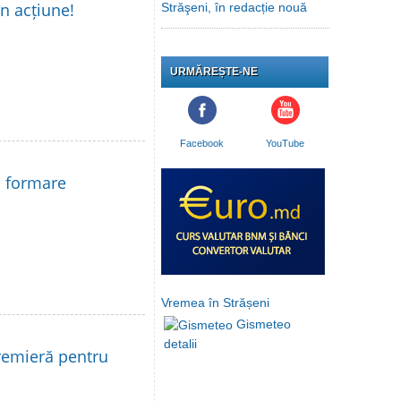
în acțiune!
Străşeni, în redacție nouă
URMĂREȘTE-NE
Facebook
YouTube
la formare
Vremea în Strășeni
Gismeteo
detalii
remieră pentru