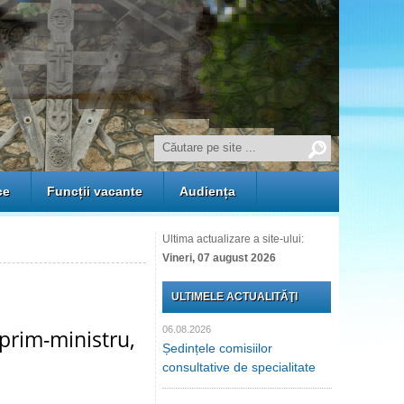
ce
Funcții vacante
Audiența
Ultima actualizare a site-ului:
Vineri, 07 august 2026
ULTIMELE ACTUALITĂŢI
06.08.2026
eprim-ministru,
Ședințele comisiilor
consultative de specialitate