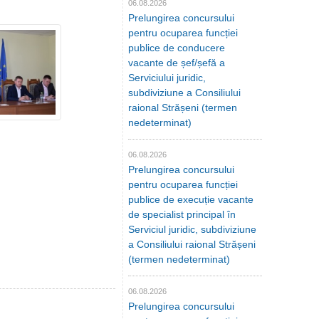
06.08.2026
Prelungirea concursului
pentru ocuparea funcției
publice de conducere
vacante de șef/șefă a
Serviciului juridic,
subdiviziune a Consiliului
raional Strășeni (termen
nedeterminat)
06.08.2026
Prelungirea concursului
pentru ocuparea funcției
publice de execuție vacante
de specialist principal în
Serviciul juridic, subdiviziune
a Consiliului raional Strășeni
(termen nedeterminat)
06.08.2026
Prelungirea concursului