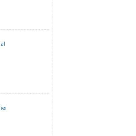
al
iei