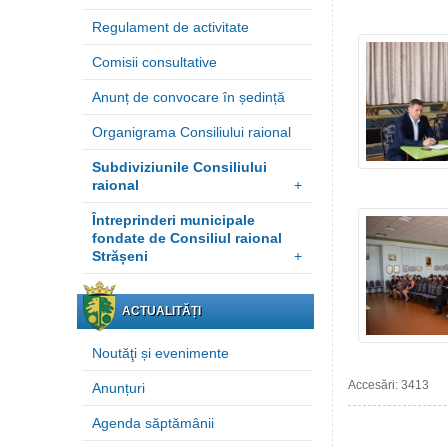
Regulament de activitate
Comisii consultative
Anunț de convocare în ședință
Organigrama Consiliului raional
Subdiviziunile Consiliului
raional
+
Întreprinderi municipale
fondate de Consiliul raional
Strășeni
+
ACTUALITĂȚI
Noutăţi și evenimente
Accesări: 3413
Anunțuri
Agenda săptămânii