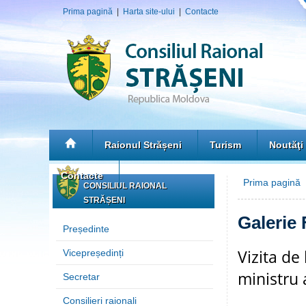
Prima pagină
|
Harta site-ului
|
Contacte
Raionul Strășeni
Turism
Noutăţi
Contacte
Prima pagină
»
CONSILIUL RAIONAL
STRĂȘENI
Galerie 
Președinte
Vizita de
Vicepreședinți
ministru 
Secretar
Consilieri raionali