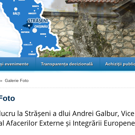
 și evenimente
Transparența decizională
Achiziţii publi
 Galerie Foto
Foto
 lucru la Strășeni a dlui Andrei Galbur, Vic
al Afacerilor Externe și Integrării Europene