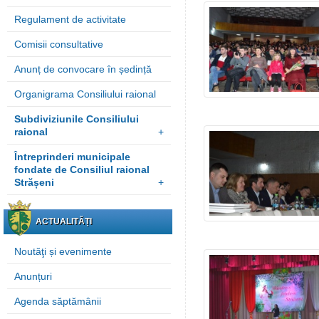
Regulament de activitate
Comisii consultative
Anunț de convocare în ședință
Organigrama Consiliului raional
Subdiviziunile Consiliului
raional
+
Întreprinderi municipale
fondate de Consiliul raional
Strășeni
+
ACTUALITĂȚI
Noutăţi și evenimente
Anunțuri
Agenda săptămânii