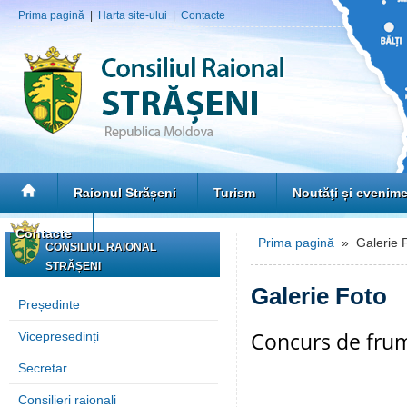
Prima pagină
|
Harta site-ului
|
Contacte
Raionul Strășeni
Turism
Noutăţi și evenim
Contacte
Prima pagină
» Galerie 
CONSILIUL RAIONAL
STRĂȘENI
Galerie Foto
Președinte
Concurs de frum
Vicepreședinți
Secretar
Consilieri raionali