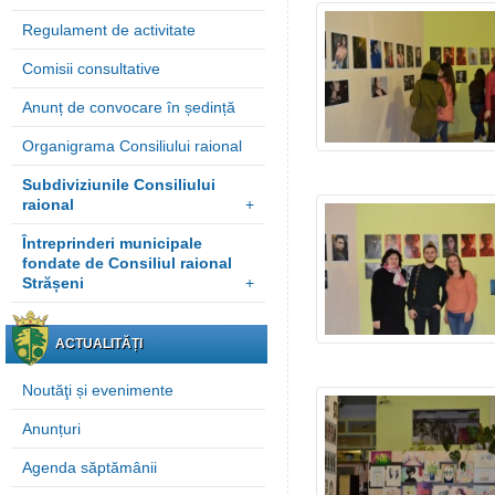
Regulament de activitate
Comisii consultative
Anunț de convocare în ședință
Organigrama Consiliului raional
Subdiviziunile Consiliului
raional
+
Întreprinderi municipale
fondate de Consiliul raional
Strășeni
+
ACTUALITĂȚI
Noutăţi și evenimente
Anunțuri
Agenda săptămânii