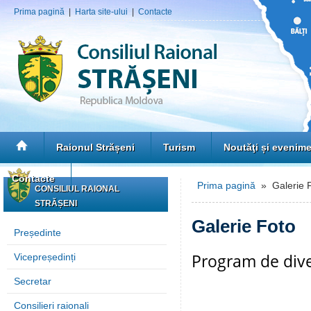
Prima pagină
|
Harta site-ului
|
Contacte
Raionul Strășeni
Turism
Noutăţi și evenim
Contacte
Prima pagină
» Galerie 
CONSILIUL RAIONAL
STRĂȘENI
Galerie Foto
Președinte
Program de diver
Vicepreședinți
Secretar
Consilieri raionali