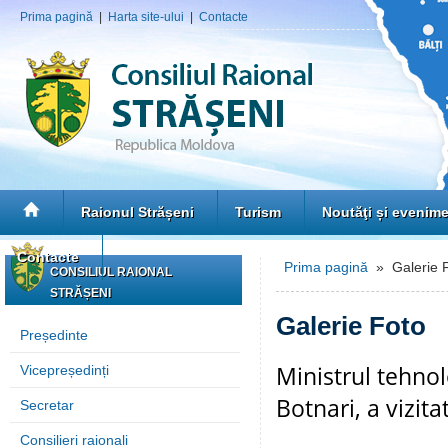
Prima pagină
|
Harta site-ului
|
Contacte
Raionul Strășeni
Turism
Noutăţi și evenim
Contacte
Prima pagină
» Galerie 
CONSILIUL RAIONAL
STRĂȘENI
Galerie Foto
Președinte
Ministrul tehnol
Vicepreședinți
Botnari, a vizita
Secretar
Consilieri raionali