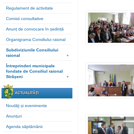
Regulament de activitate
Comisii consultative
Anunț de convocare în ședință
Organigrama Consiliului raional
Subdiviziunile Consiliului
raional
+
Întreprinderi municipale
fondate de Consiliul raional
Strășeni
+
ACTUALITĂȚI
Noutăţi și evenimente
Anunțuri
Agenda săptămânii