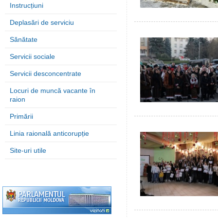
Instrucțiuni
Deplasări de serviciu
Sănătate
Servicii sociale
Servicii desconcentrate
Locuri de muncă vacante în
raion
Primării
Linia raională anticorupție
Site-uri utile