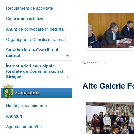
Regulament de activitate
Comisii consultative
Anunț de convocare în ședință
Organigrama Consiliului raional
Subdiviziunile Consiliului
raional
+
Accesări: 5335
Întreprinderi municipale
fondate de Consiliul raional
Strășeni
+
Alte Galerie F
ACTUALITĂȚI
Noutăţi și evenimente
Anunțuri
Agenda săptămânii