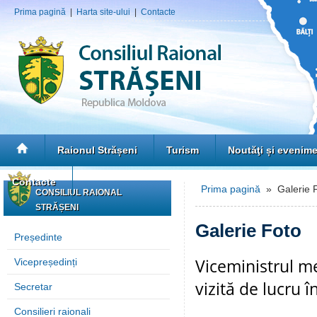
Prima pagină
|
Harta site-ului
|
Contacte
Raionul Strășeni
Turism
Noutăţi și evenim
Contacte
Prima pagină
» Galerie 
CONSILIUL RAIONAL
STRĂȘENI
Galerie Foto
Președinte
Viceministrul m
Vicepreședinți
vizită de lucru î
Secretar
Consilieri raionali