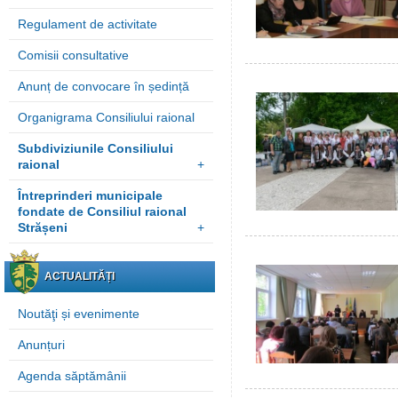
Regulament de activitate
Comisii consultative
Anunț de convocare în ședință
Organigrama Consiliului raional
Subdiviziunile Consiliului
raional
+
Întreprinderi municipale
fondate de Consiliul raional
Strășeni
+
ACTUALITĂȚI
Noutăţi și evenimente
Anunțuri
Agenda săptămânii