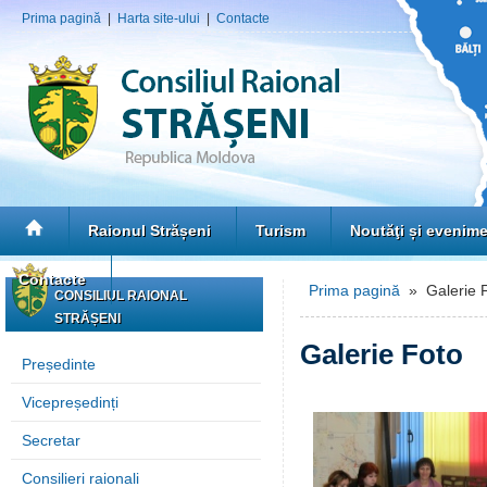
Prima pagină
|
Harta site-ului
|
Contacte
Raionul Strășeni
Turism
Noutăţi și evenim
Contacte
Prima pagină
» Galerie 
CONSILIUL RAIONAL
STRĂȘENI
Galerie Foto
Președinte
Vicepreședinți
Secretar
Consilieri raionali