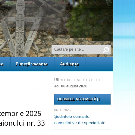
ce
Funcții vacante
Audiența
Ultima actualizare a site-ului:
Joi, 06 august 2026
ULTIMELE ACTUALITĂŢI
06.08.2026
ecembrie 2025
Ședințele comisiilor
aionului nr. 33
consultative de specialitate