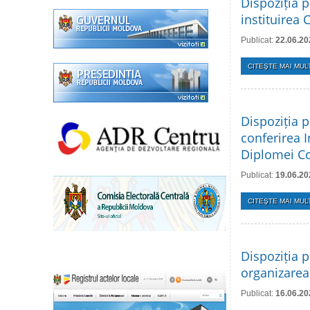
Dispoziția p
instituirea 
Publicat:
22.06.20
CITEŞTE MAI MULT
Dispoziția p
conferirea 
Diplomei Con
Publicat:
19.06.20
CITEŞTE MAI MULT
Dispoziția p
organizarea 
Publicat:
16.06.20