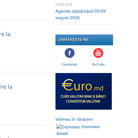
03.08.2026
Agenda săptămânii 03-09
august 2026
re la
URMĂREȘTE-NE
Facebook
YouTube
re la
Vremea în Strășeni
Gismeteo
detalii