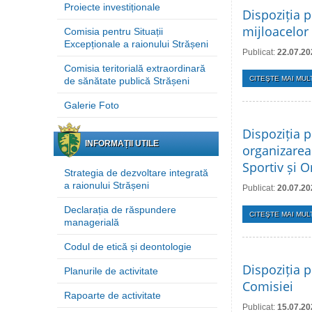
Proiecte investiționale
Dispoziția p
mijloacelor 
Comisia pentru Situații
Excepționale a raionului Strășeni
Publicat:
22.07.20
Comisia teritorială extraordinară
CITEŞTE MAI MULT
de sănătate publică Strășeni
Galerie Foto
Dispoziția p
INFORMAȚII UTILE
organizarea
Sportiv și O
Strategia de dezvoltare integrată
a raionului Strășeni
Publicat:
20.07.20
Declarația de răspundere
CITEŞTE MAI MULT
managerială
Codul de etică și deontologie
Dispoziția p
Planurile de activitate
Comisiei
Rapoarte de activitate
Publicat:
15.07.20