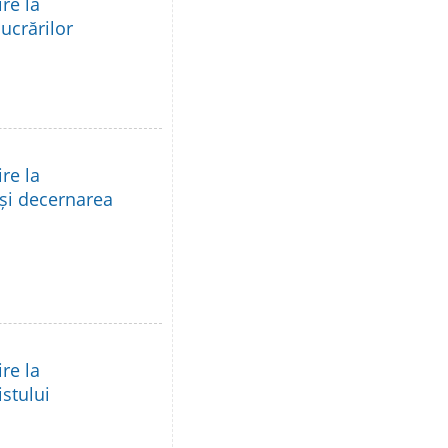
re la
lucrărilor
re la
 și decernarea
re la
istului