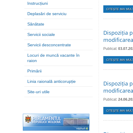
Instrucțiuni
CITEŞTE MAI MULT
Deplasări de serviciu
Sănătate
Dispoziția p
Servicii sociale
modificarea
Servicii desconcentrate
Publicat:
03.07.20
Locuri de muncă vacante în
raion
CITEŞTE MAI MULT
Primării
Linia raională anticorupție
Dispoziția p
modificarea 
Site-uri utile
Publicat:
24.06.20
CITEŞTE MAI MULT