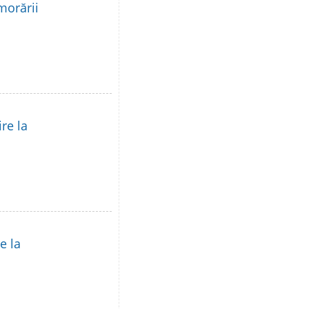
morării
re la
e la