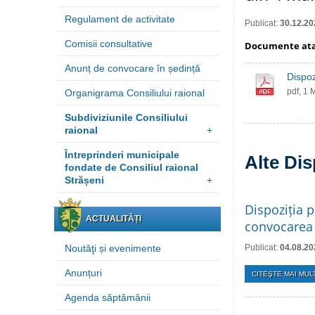
Regulament de activitate
Publicat:
30.12.20
Comisii consultative
Documente at
Anunț de convocare în ședință
Dispoz
pdf, 1 
Organigrama Consiliului raional
Subdiviziunile Consiliului
raional
+
Întreprinderi municipale
Alte Dis
fondate de Consiliul raional
Strășeni
+
Dispoziția p
ACTUALITĂȚI
convocarea 
Noutăţi și evenimente
Publicat:
04.08.20
Anunțuri
CITEŞTE MAI MULT
Agenda săptămânii