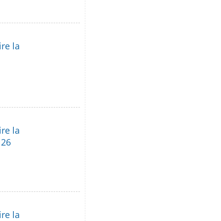
re la
re la
 26
re la