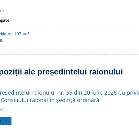
25
aşate
iție nr. 107.pdf
MB
poziții ale președintelui raionului
reședintelui raionului nr. 55 din 20 iulie 2026 Cu privi
Consiliului raional în şedinţă ordinară
26
...