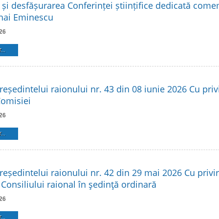
 și desfășurarea Conferinței științifice dedicată come
hai Eminescu
26
...
reședintelui raionului nr. 43 din 08 iunie 2026 Cu privi
Comisiei
26
...
reședintelui raionului nr. 42 din 29 mai 2026 Cu privir
Consiliului raional în şedinţă ordinară
26
...