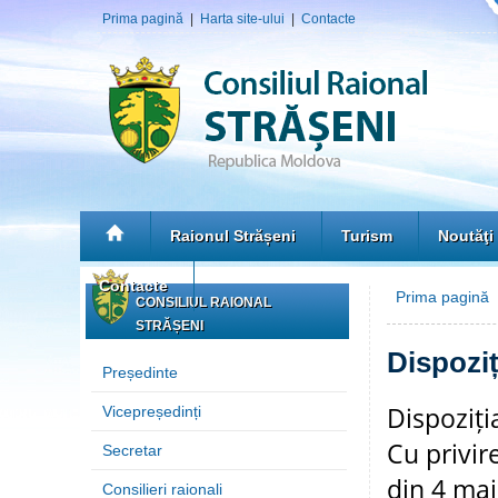
Prima pagină
|
Harta site-ului
|
Contacte
Raionul Strășeni
Turism
Noutăţi
Contacte
Prima pagină
CONSILIUL RAIONAL
STRĂȘENI
Dispoziț
Președinte
Dispoziți
Vicepreședinți
Cu privir
Secretar
din 4 ma
Consilieri raionali