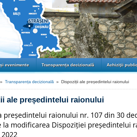
 și evenimente
Transparența decizională
Achiziţii publi
»
Transparența decizională
» Dispoziții ale președintelui raionului
ii ale președintelui raionului
a președintelui raionului nr. 107 din 30 d
e la modificarea Dispoziției președintelui r
i 2022