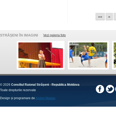
««
«
STRĂȘENI ÎN IMAGINI
Vezi galeria foto
© 2026
Consiliul Raional Strășeni - Republica Moldova
Toate drepturile rezervate
Design și programare de
Andrei Madan