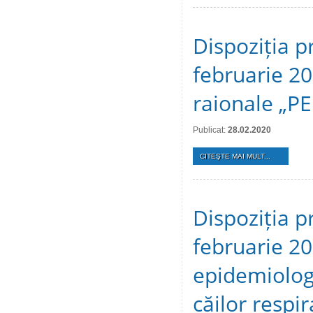
Dispoziția p
februarie 20
raionale „P
Publicat:
28.02.2020
CITEŞTE MAI MULT...
Dispoziția p
februarie 20
epidemiologic
căilor respir