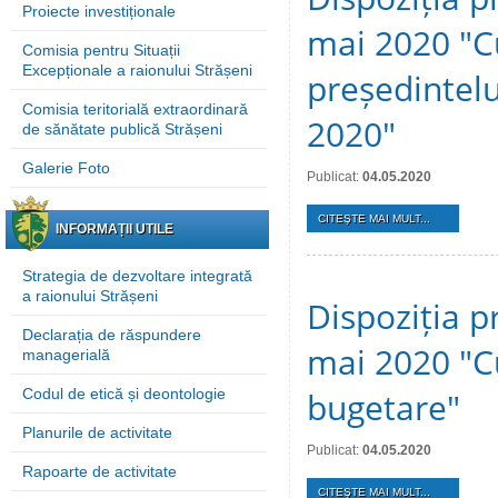
Proiecte investiționale
mai 2020 "Cu
Comisia pentru Situații
Excepționale a raionului Strășeni
președintelui
Comisia teritorială extraordinară
2020"
de sănătate publică Strășeni
Galerie Foto
Publicat:
04.05.2020
CITEŞTE MAI MULT...
INFORMAȚII UTILE
Strategia de dezvoltare integrată
a raionului Strășeni
Dispoziția p
Declarația de răspundere
mai 2020 "Cu
managerială
Codul de etică și deontologie
bugetare"
Planurile de activitate
Publicat:
04.05.2020
Rapoarte de activitate
CITEŞTE MAI MULT...