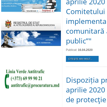
aprilie 2020 
Comitetului
implementare
comunitară a
public”"
Publicat:
16.04.2020
CITEŞTE MAI MULT...
Dispoziția p
aprilie 2020
de protecţie