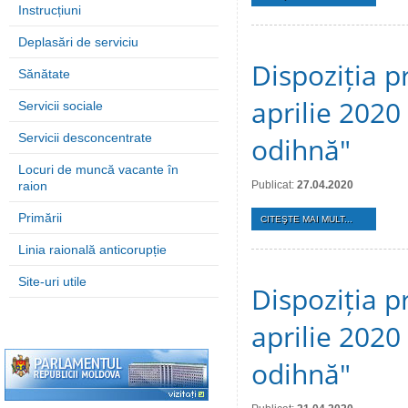
Instrucțiuni
Deplasări de serviciu
Dispoziția p
Sănătate
aprilie 2020 
Servicii sociale
Servicii desconcentrate
odihnă"
Locuri de muncă vacante în
raion
Publicat:
27.04.2020
Primării
CITEŞTE MAI MULT...
Linia raională anticorupție
Site-uri utile
Dispoziția p
aprilie 2020 
odihnă"