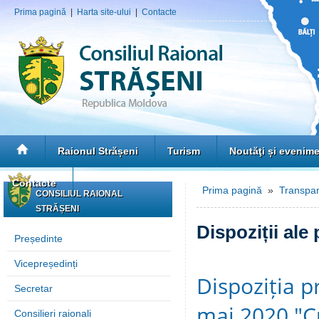
Prima pagină
|
Harta site-ului
|
Contacte
Raionul Strășeni
Turism
Noutăţi și evenim
Contacte
Prima pagină
»
Transpar
CONSILIUL RAIONAL
STRĂȘENI
Dispoziții ale
Președinte
Vicepreședinți
Dispoziția p
Secretar
mai 2020 "Cu
Consilieri raionali