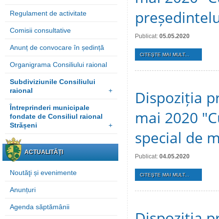
președintelu
Regulament de activitate
Comisii consultative
Publicat:
05.05.2020
Anunț de convocare în ședință
CITEŞTE MAI MULT...
Organigrama Consiliului raional
Subdiviziunile Consiliului
raional
+
Dispoziția p
Întreprinderi municipale
mai 2020 "Cu
fondate de Consiliul raional
Strășeni
+
special de 
ACTUALITĂȚI
Publicat:
04.05.2020
Noutăţi și evenimente
CITEŞTE MAI MULT...
Anunțuri
Agenda săptămânii
Dispoziția p