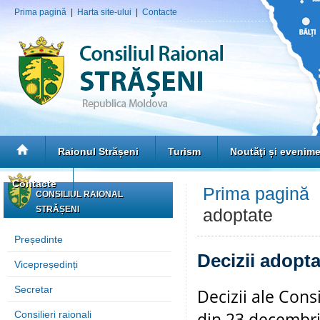
Prima pagină
|
Harta site-ului
|
Contacte
Raionul Strășeni
Turism
Noutăţi și evenim
Contacte
Prima pagină
CONSILIUL RAIONAL
STRĂȘENI
adoptate
Președinte
Decizii adopta
Vicepreședinți
Secretar
Decizii ale Cons
din 23 decembr
Consilieri raionali