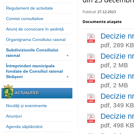
Regulament de activitate
Publicat:
27.12.2023
Comisii consultative
Documente ataşate
Anunț de convocare în ședință
Decizie n
Organigrama Consiliului raional
pdf, 289 KB
Subdiviziunile Consiliului
Decizie n
raional
+
pdf, 2 MB
Întreprinderi municipale
fondate de Consiliul raional
Decizie n
Strășeni
+
pdf, 2 MB
ACTUALITĂȚI
Decizie n
pdf, 349 KB
Noutăţi și evenimente
Decizie n
Anunțuri
pdf, 498 KB
Agenda săptămânii