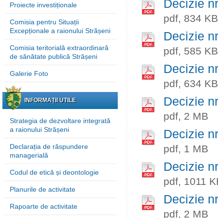
Decizie n
Proiecte investiționale
pdf, 834 KB
Comisia pentru Situații
Excepționale a raionului Strășeni
Decizie n
Comisia teritorială extraordinară
pdf, 585 KB
de sănătate publică Strășeni
Decizie n
Galerie Foto
pdf, 634 KB
Decizie n
INFORMAȚII UTILE
pdf, 2 MB
Strategia de dezvoltare integrată
a raionului Strășeni
Decizie n
Declarația de răspundere
pdf, 1 MB
managerială
Decizie n
Codul de etică și deontologie
pdf, 1011 K
Planurile de activitate
Decizie n
Rapoarte de activitate
pdf, 2 MB