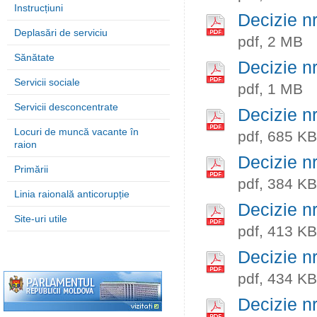
Instrucțiuni
Decizie n
Deplasări de serviciu
pdf, 2 MB
Sănătate
Decizie n
Servicii sociale
pdf, 1 MB
Servicii desconcentrate
Decizie n
Locuri de muncă vacante în
pdf, 685 KB
raion
Decizie n
Primării
pdf, 384 KB
Linia raională anticorupție
Decizie n
Site-uri utile
pdf, 413 KB
Decizie n
pdf, 434 KB
Decizie n