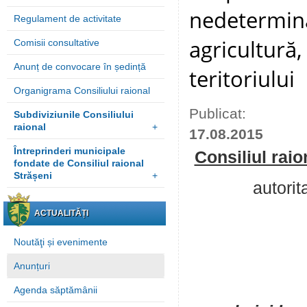
nedetermina
Regulament de activitate
agricultură
Comisii consultative
Anunț de convocare în ședință
teritoriului
Organigrama Consiliului raional
Publicat:
Subdiviziunile Consiliului
raional
+
17.08.2015
Întreprinderi municipale
Consiliul raio
fondate de Consiliul raional
Strășeni
+
autorit
ACTUALITĂȚI
Noutăţi și evenimente
Anunțuri
Agenda săptămânii