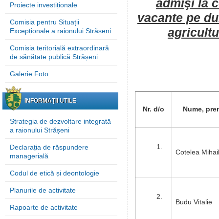
admişi la 
Proiecte investiționale
vacante pe dur
Comisia pentru Situații
agricultu
Excepționale a raionului Strășeni
Comisia teritorială extraordinară
de sănătate publică Strășeni
Galerie Foto
INFORMAȚII UTILE
Nr. d/o
Nume, pre
Strategia de dezvoltare integrată
a raionului Strășeni
1.
Declarația de răspundere
Cotelea Mihai
managerială
Codul de etică și deontologie
Planurile de activitate
2.
Budu Vitalie
Rapoarte de activitate