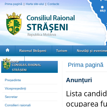
Prima pagină
|
Harta site-ului
|
Contacte
Raionul Strășeni
Turism
Noutăţi și evenim
Contacte
Prima pagină
»
CONSILIUL RAIONAL
STRĂȘENI
Anunțuri
Președinte
Vicepreședinți
Lista candid
Secretar
ocuparea fu
Consilieri raionali