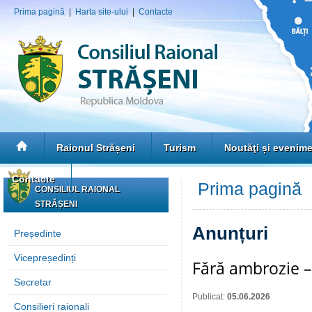
Prima pagină
|
Harta site-ului
|
Contacte
Raionul Strășeni
Turism
Noutăţi și evenim
Contacte
Prima pagină
»
CONSILIUL RAIONAL
STRĂȘENI
Anunțuri
Președinte
Vicepreședinți
Fără ambrozie –
Secretar
Publicat:
05.06.2026
Consilieri raionali