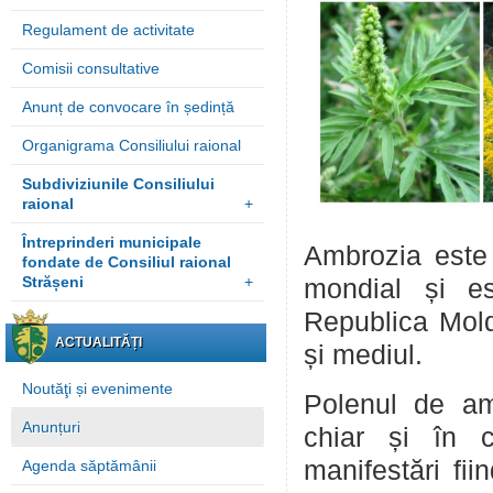
Regulament de activitate
Comisii consultative
Anunț de convocare în ședință
Organigrama Consiliului raional
Subdiviziunile Consiliului
raional
+
Întreprinderi municipale
Ambrozia este 
fondate de Consiliul raional
Strășeni
+
mondial și es
Republica Mold
ACTUALITĂȚI
și mediul.
Noutăţi și evenimente
Polenul de am
Anunțuri
chiar și în c
manifestări fiin
Agenda săptămânii