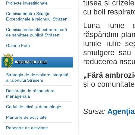
tusea și crizel
Proiecte investiționale
cu boli respirat
Comisia pentru Situații
Excepționale a raionului Strășeni
Luna iunie e
Comisia teritorială extraordinară
răspândirii pla
de sănătate publică Strășeni
lunile iulie–s
Galerie Foto
smulgere sau a
reducerea riscu
INFORMAȚII UTILE
„Fără ambrozi
Strategia de dezvoltare integrată
a raionului Strășeni
și o comunitat
Declarația de răspundere
managerială
Codul de etică și deontologie
Sursa:
Agenția
Planurile de activitate
Rapoarte de activitate