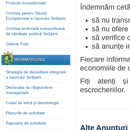
Proiecte investiționale
Îndemnăm cetăț
Comisia pentru Situații
Excepționale a raionului Strășeni
să nu trans
să nu ofere
Comisia teritorială extraordinară
de sănătate publică Strășeni
să verifice 
Galerie Foto
să anunțe im
Fiecare informa
INFORMAȚII UTILE
economiile de o
Strategia de dezvoltare integrată
a raionului Strășeni
Fiți atenți ș
Declarația de răspundere
escrocheriilor.
managerială
Codul de etică și deontologie
Planurile de activitate
Rapoarte de activitate
Alte Anunțuri