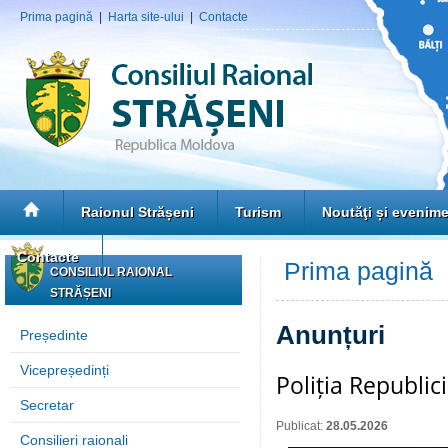
Prima pagină
|
Harta site-ului
|
Contacte
Raionul Strășeni
Turism
Noutăţi și evenim
Contacte
Prima pagină
»
CONSILIUL RAIONAL
STRĂȘENI
Anunțuri
Președinte
Vicepreședinți
Poliția Republi
Secretar
Publicat:
28.05.2026
Consilieri raionali