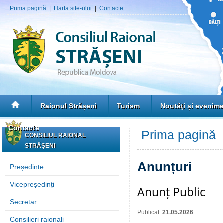
Prima pagină
|
Harta site-ului
|
Contacte
Raionul Strășeni
Turism
Noutăţi și evenim
Contacte
Prima pagină
»
CONSILIUL RAIONAL
STRĂȘENI
Anunțuri
Președinte
Vicepreședinți
Anunț Public
Secretar
Publicat:
21.05.2026
Consilieri raionali