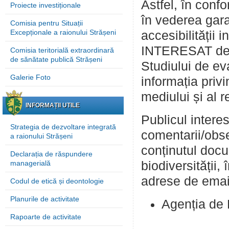
Astfel, în confo
Proiecte investiționale
în vederea garan
Comisia pentru Situații
Excepționale a raionului Strășeni
accesibilități
INTERESAT desp
Comisia teritorială extraordinară
de sănătate publică Strășeni
Studiului de ev
Galerie Foto
informația privi
mediului și al r
INFORMAȚII UTILE
Publicul interes
Strategia de dezvoltare integrată
comentarii/obser
a raionului Strășeni
conținutul docu
Declarația de răspundere
managerială
biodiversității
adrese de emai
Codul de etică și deontologie
Planurile de activitate
Agenția de
Rapoarte de activitate