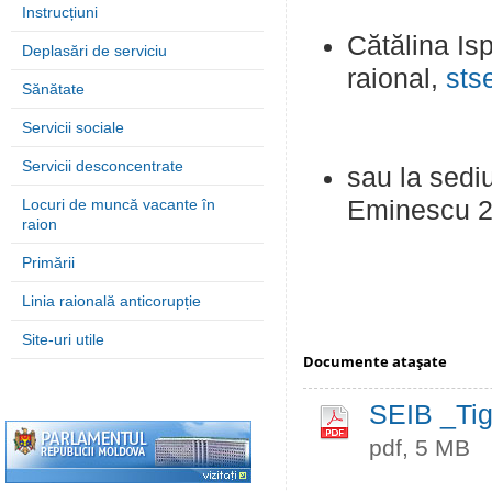
Instrucțiuni
Cătălina Isp
Deplasări de serviciu
raional,
sts
Sănătate
Servicii sociale
Servicii desconcentrate
sau la sediu
Locuri de muncă vacante în
Eminescu 28
raion
Primării
Linia raională anticorupție
Site-uri utile
Documente ataşate
SEIB _Tig
pdf, 5 MB