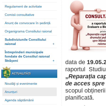
Regulament de activitate
Comisii consultative
Anunț de convocare în ședință
Organigrama Consiliului raional
Subdiviziunile Consiliului
raional
+
Întreprinderi municipale
fondate de Consiliul raional
Strășeni
+
data de
19.05.
raportul Studiu
ACTUALITĂȚI
„
Reparația cap
de acces spre 
Noutăţi și evenimente
scopul obțineri
Anunțuri
planificată.
Agenda săptămânii