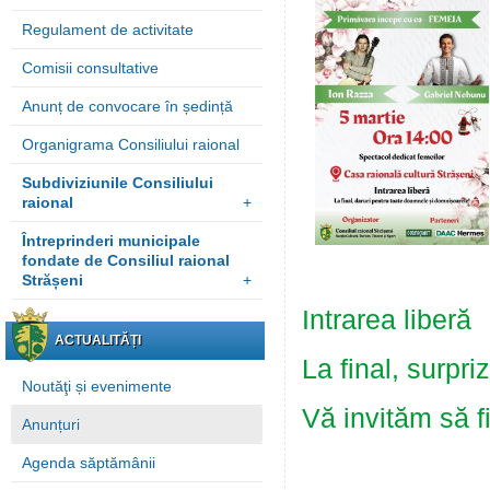
Regulament de activitate
Comisii consultative
Anunț de convocare în ședință
Organigrama Consiliului raional
Subdiviziunile Consiliului
raional
+
Întreprinderi municipale
fondate de Consiliul raional
Strășeni
+
Intrarea liberă
ACTUALITĂȚI
La final, surpr
Noutăţi și evenimente
Vă invităm să f
Anunțuri
Agenda săptămânii