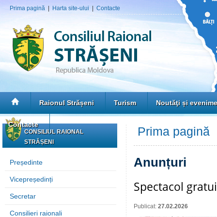
Prima pagină
|
Harta site-ului
|
Contacte
Raionul Strășeni
Turism
Noutăţi și evenim
Contacte
Prima pagină
»
CONSILIUL RAIONAL
STRĂȘENI
Anunțuri
Președinte
Vicepreședinți
Spectacol gratui
Secretar
Publicat:
27.02.2026
Consilieri raionali