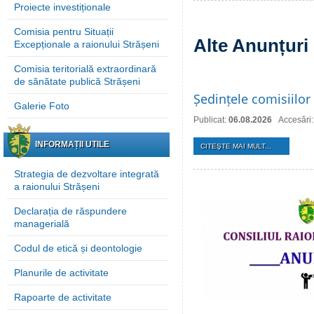
Proiecte investiționale
Comisia pentru Situații
Alte Anunțuri
Excepționale a raionului Strășeni
Comisia teritorială extraordinară
de sănătate publică Strășeni
Ședințele comisiilor 
Galerie Foto
Publicat:
06.08.2026
Accesări:
INFORMAȚII UTILE
CITEŞTE MAI MULT...
Strategia de dezvoltare integrată
a raionului Strășeni
Declarația de răspundere
managerială
Codul de etică și deontologie
Planurile de activitate
Rapoarte de activitate