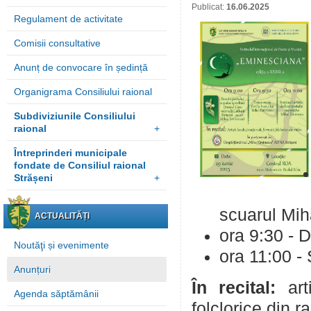
Publicat:
16.06.2025
Regulament de activitate
Comisii consultative
Anunț de convocare în ședință
Organigrama Consiliului raional
Subdiviziunile Consiliului
raional
+
Întreprinderi municipale
fondate de Consiliul raional
Strășeni
+
scuarul Mi
ACTUALITĂȚI
ora 9:30 - 
Noutăţi și evenimente
ora 11:00 - 
Anunțuri
În recital:
ar
Agenda săptămânii
folclorice din ra