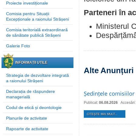
Proiecte investiționale
Parteneri în a
Comisia pentru Situații
Excepționale a raionului Strășeni
Ministerul C
Comisia teritorială extraordinară
Despărțămân
de sănătate publică Strășeni
Galerie Foto
INFORMAȚII UTILE
Alte Anunțuri
Strategia de dezvoltare integrată
a raionului Strășeni
Declarația de răspundere
Ședințele comisiilor 
managerială
Publicat:
06.08.2026
Accesări:
Codul de etică și deontologie
CITEŞTE MAI MULT...
Planurile de activitate
Rapoarte de activitate