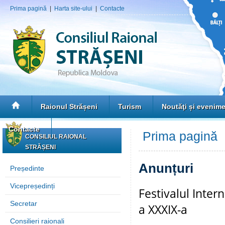
Prima pagină
|
Harta site-ului
|
Contacte
Raionul Strășeni
Turism
Noutăţi și evenim
Contacte
Prima pagină
»
CONSILIUL RAIONAL
STRĂȘENI
Anunțuri
Președinte
Vicepreședinți
Festivalul Inter
Secretar
a XXXIX-a
Consilieri raionali