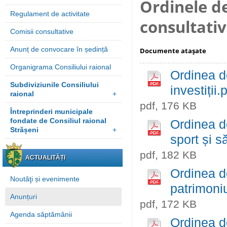
Ordinele de
Regulament de activitate
consultativ
Comisii consultative
Anunț de convocare în ședință
Documente ataşate
Organigrama Consiliului raional
Ordinea de
Subdiviziunile Consiliului
investiții.
raional
+
pdf, 176 KB
Întreprinderi municipale
fondate de Consiliul raional
Ordinea de
Strășeni
+
sport și s
pdf, 182 KB
ACTUALITĂȚI
Ordinea d
Noutăţi și evenimente
patrimoniu
Anunțuri
pdf, 172 KB
Agenda săptămânii
Ordinea d