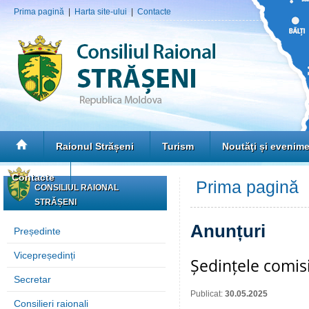
Prima pagină
|
Harta site-ului
|
Contacte
Raionul Strășeni
Turism
Noutăţi și evenim
Contacte
Prima pagină
»
CONSILIUL RAIONAL
STRĂȘENI
Anunțuri
Președinte
Vicepreședinți
Ședințele comisi
Secretar
Publicat:
30.05.2025
Consilieri raionali