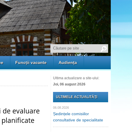
ce
Funcții vacante
Audiența
Ultima actualizare a site-ului:
Joi, 06 august 2026
ULTIMELE ACTUALITĂŢI
06.08.2026
 de evaluare
Ședințele comisiilor
 planificate
consultative de specialitate