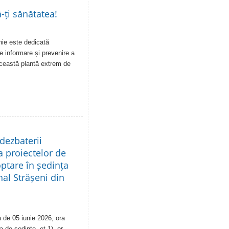
-ți sănătatea!
unie este dedicată
e informare și prevenire a
această plantă extrem de
dezbaterii
a proiectelor de
ptare în ședința
nal Strășeni din
 de 05 iunie 2026, ora
a de şedinţe, et.1), or.