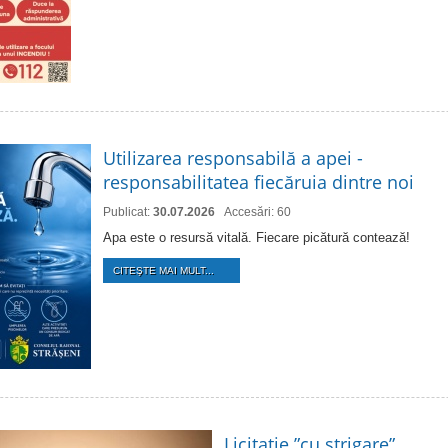
Utilizarea responsabilă a apei -
responsabilitatea fiecăruia dintre noi
Publicat:
30.07.2026
Accesări: 60
Apa este o resursă vitală. Fiecare picătură contează!
CITEŞTE MAI MULT...
Licitaţie ”cu strigare”