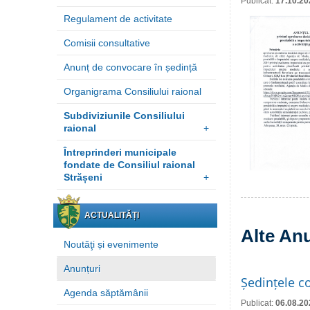
Publicat:
17.10.20
Regulament de activitate
Comisii consultative
Anunț de convocare în ședință
Organigrama Consiliului raional
Subdiviziunile Consiliului
raional
+
Întreprinderi municipale
fondate de Consiliul raional
Strășeni
+
ACTUALITĂȚI
Alte An
Noutăţi și evenimente
Anunțuri
Ședințele co
Agenda săptămânii
Publicat:
06.08.20