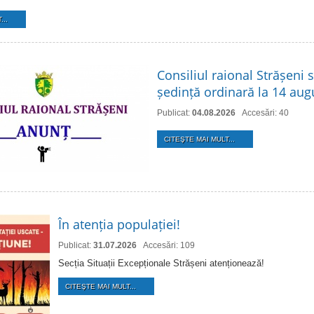
...
Consiliul raional Strășeni 
ședință ordinară la 14 aug
Publicat:
04.08.2026
Accesări: 40
CITEŞTE MAI MULT...
În atenția populației!
Publicat:
31.07.2026
Accesări: 109
Secția Situații Excepționale Strășeni atenționează!
CITEŞTE MAI MULT...