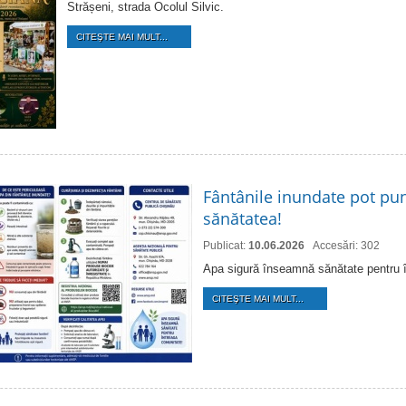
Strășeni, strada Ocolul Silvic.
CITEŞTE MAI MULT...
Fântânile inundate pot pun
sănătatea!
Publicat:
10.06.2026
Accesări: 302
Apa sigură înseamnă sănătate pentru 
CITEŞTE MAI MULT...