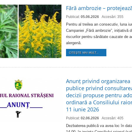
Fără ambrozie – protejează
Publicat:
05.06.2026
Accesări: 355
Pentru al treilea an consecutiv, luna i
Campaniei „Fără ambrozie”, inițiativă d
riscurilor pentru sănătate cauzate de 
alergenă.
CITEŞTE MAI MULT...
Anunț privind organizarea 
publice privind consultare
decizii propuse pentru ado
ordinară a Consiliului raio
11 iunie 2026
Publicat:
02.06.2026
Accesări: 405
Dezbaterea publică va avea loc în data
14.00, în incinta Consiliului raional (sal