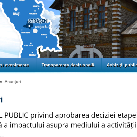
 și evenimente
Transparența decizională
Achiziţii publi
 Anunțuri
i
PUBLIC privind aprobarea deciziei etapei
ă a impactului asupra mediului a activității