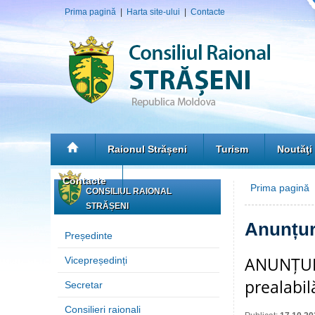
Prima pagină
|
Harta site-ului
|
Contacte
Raionul Strășeni
Turism
Noutăţi
Contacte
Prima pagină
»
CONSILIUL RAIONAL
STRĂȘENI
Anunțur
Președinte
ANUNȚUL 
Vicepreședinți
prealabil
Secretar
Consilieri raionali