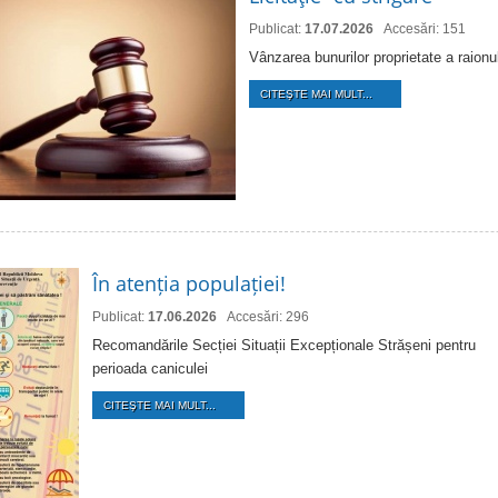
Publicat:
17.07.2026
Accesări: 151
Vânzarea bunurilor proprietate a raion
CITEŞTE MAI MULT...
În atenția populației!
Publicat:
17.06.2026
Accesări: 296
Recomandările Secției Situații Excepționale Strășeni pentru
perioada caniculei
CITEŞTE MAI MULT...