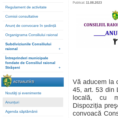
Publicat:
11.08.2023
Regulament de activitate
Comisii consultative
Anunț de convocare în ședință
Organigrama Consiliului raional
Subdiviziunile Consiliului
raional
+
Întreprinderi municipale
fondate de Consiliul raional
Strășeni
+
Vă aducem la cu
ACTUALITĂȚI
45, art. 53 din
Noutăţi și evenimente
locală, cu mo
Anunțuri
Dispoziția preş
Agenda săptămânii
convoacă Consil