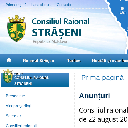
Prima pagină
|
Harta site-ului
|
Contacte
Raionul Strășeni
Turism
Noutăţi și evenim
Contacte
Prima pagină
»
CONSILIUL RAIONAL
STRĂȘENI
Anunțuri
Președinte
Vicepreședinți
Consiliul raiona
Secretar
de 22 august 2
Consilieri raionali