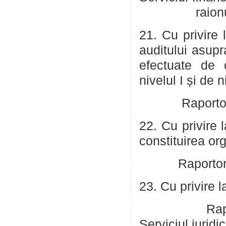
raionul
21. Cu privire 
auditului asupr
efectuate de c
nivelul I și de 
Raportor: Jar
22. Cu privire
constituirea or
Raportor: Jar
23. Cu privire l
Raportor: Co
Serviciul juridic