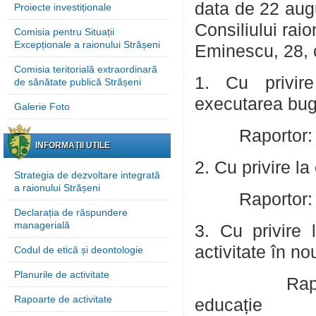
data de 22 augu
Proiecte investiționale
Consiliului raio
Comisia pentru Situații
Excepționale a raionului Strășeni
Eminescu, 28, 
Comisia teritorială extraordinară
1. Cu privire
de sănătate publică Strășeni
executarea bug
Galerie Foto
Raportor: Schi
INFORMAȚII UTILE
2.
Cu privire la
Strategia de dezvoltare integrată
a raionului Strășeni
Raportor: Schi
Declarația de răspundere
managerială
3. Cu privire l
activitate în n
Codul de etică și deontologie
Planurile de activitate
Raportor: C
Rapoarte de activitate
educație