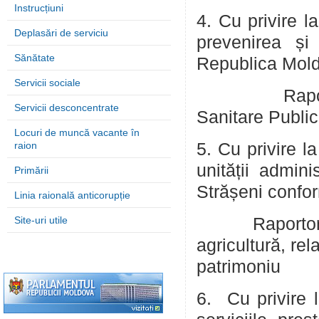
Instrucțiuni
4. Cu privire l
Deplasări de serviciu
prevenirea și 
Sănătate
Republica Mold
Servicii sociale
Raportor: Ba
Servicii desconcentrate
Sanitare Publi
Locuri de muncă vacante în
raion
5. Cu privire l
unității admini
Primării
Strășeni confor
Linia raională anticorupție
Site-uri utile
Raportor
agricultur
patrimoniu
6. Cu privire l