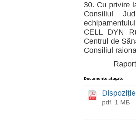
30. Cu privire 
Consiliul Ju
echipamentulu
CELL DYN Ruby
Centrul de Sănă
Consiliul raion
Raporto
Documente ataşate
Dispoziție
pdf, 1 MB