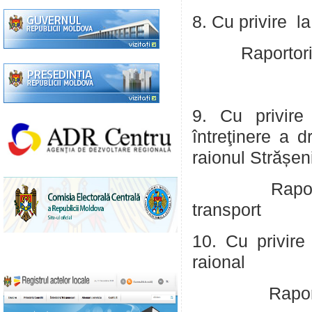
8. Cu privire l
Raportori: Ja
Schirliu Va
9. Cu privire
întreţinere a d
raionul Strășen
Raportor: Sîr
transport
10. Cu privire
raional
Raportor: Sc