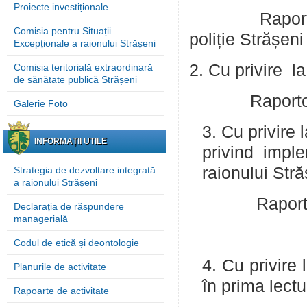
Proiecte investiționale
Raportor: Con
Comisia pentru Situații
poliție Strășeni
Excepționale a raionului Strășeni
2. Cu privire l
Comisia teritorială extraordinară
de sănătate publică Strășeni
Raportor: Sc
Galerie Foto
3. Cu privire 
INFORMAȚII UTILE
privind impl
raionului Str
Strategia de dezvoltare integrată
a raionului Strășeni
Raportori: Bo
Declarația de răspundere
managerială
Anghel Va
Codul de etică și deontologie
4. Cu privire
Planurile de activitate
în prima lectu
Rapoarte de activitate