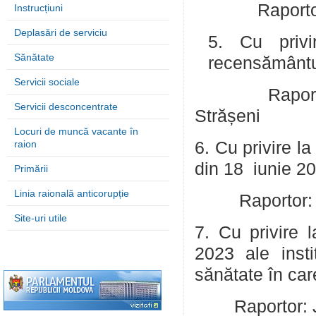
Raportor: Sc
Instrucțiuni
Deplasări de serviciu
5. Cu privir
Sănătate
recensământul
Servicii sociale
Raportor: Cro
Servicii desconcentrate
Strășeni
Locuri de muncă vacante în
raion
6. Cu privire l
din 18 iunie 2
Primării
Linia raională anticorupție
Raportor: Botn
Site-uri utile
7. Cu privire 
2023 ale inst
sănătate în car
Raportor: Jard