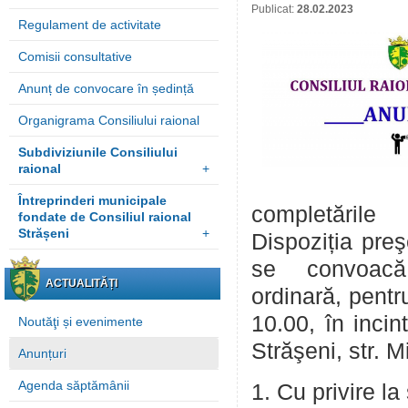
Publicat:
28.02.2023
Regulament de activitate
Comisii consultative
Anunț de convocare în ședință
Organigrama Consiliului raional
Subdiviziunile Consiliului
raional
+
Întreprinderi municipale
complet
fondate de Consiliul raional
Strășeni
+
Dispoziția preş
se convoacă
ACTUALITĂȚI
ordinară, pentr
10.00, în incin
Noutăţi și evenimente
Străşeni, str. 
Anunțuri
Agenda săptămânii
1. Cu privire la