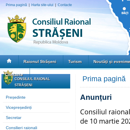
Prima pagină
|
Harta site-ului
|
Contacte
Raionul Strășeni
Turism
Noutăţi și evenim
Contacte
Prima pagină
»
CONSILIUL RAIONAL
STRĂȘENI
Anunțuri
Președinte
Vicepreședinți
Consiliul raiona
Secretar
de 10 martie 20
Consilieri raionali