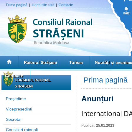
Prima pagină
|
Harta site-ului
|
Contacte
Raionul Strășeni
Turism
Noutăţi și evenim
Contacte
Prima pagină
»
CONSILIUL RAIONAL
STRĂȘENI
Anunțuri
Președinte
Vicepreședinți
International D
Secretar
Publicat:
25.01.2023
Consilieri raionali