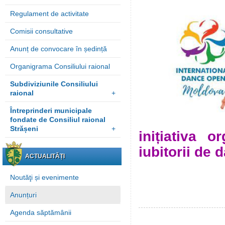
Regulament de activitate
Comisii consultative
Anunț de convocare în ședință
Organigrama Consiliului raional
Subdiviziunile Consiliului
raional
+
Întreprinderi municipale
fondate de Consiliul raional
Strășeni
+
inițiativa o
iubitorii de
ACTUALITĂȚI
Noutăţi și evenimente
Anunțuri
Agenda săptămânii