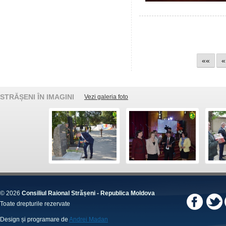
««
«
STRĂȘENI ÎN IMAGINI
Vezi galeria foto
© 2026
Consiliul Raional Strășeni - Republica Moldova
Toate drepturile rezervate
Design și programare de
Andrei Madan