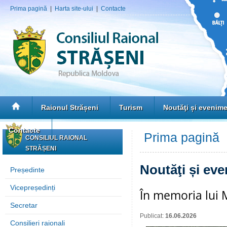
Prima pagină
|
Harta site-ului
|
Contacte
Raionul Strășeni
Turism
Noutăţi și evenim
Contacte
Prima pagină
»
CONSILIUL RAIONAL
STRĂȘENI
Noutăţi și ev
Președinte
Vicepreședinți
În memoria lui 
Secretar
Publicat:
16.06.2026
Consilieri raionali