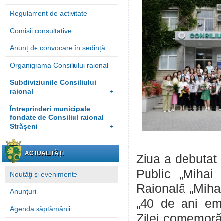
Regulament de activitate
Comisii consultative
Anunț de convocare în ședință
Organigrama Consiliului raional
Subdiviziunile Consiliului
raional
+
Întreprinderi municipale
fondate de Consiliul raional
Strășeni
+
ACTUALITĂȚI
Ziua a debutat 
Public „Mihai 
Noutăţi și evenimente
Raională „Mihai
Anunțuri
„40 de ani emi
Agenda săptămânii
Zilei comemorăr