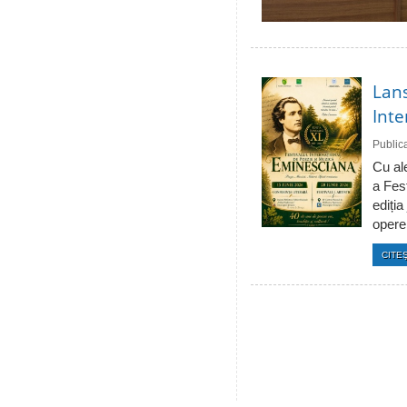
Lans
Inte
Public
Cu ale
a Fes
ediția
operei
CITEŞ