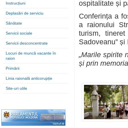
ospitalitate și p
Instrucțiuni
Deplasări de serviciu
Conferința a f
Sănătate
a raionului St
turism, tinere
Servicii sociale
Sadoveanu” și D
Servicii desconcentrate
Locuri de muncă vacante în
„Marile spirite
raion
și prin memoria 
Primării
Linia raională anticorupție
Site-uri utile