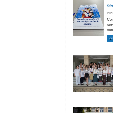
se
Publ
Com
ser
oam
CI