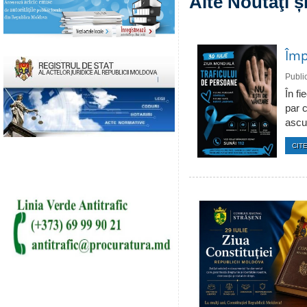
Alte Noutăţi 
Împ
Publi
În fi
par c
ascun
CITE