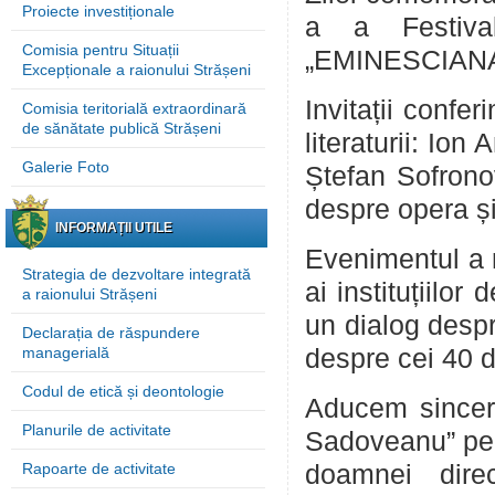
Proiecte investiționale
a a Festival
Comisia pentru Situații
„EMINESCIANA
Excepționale a raionului Strășeni
Invitații confer
Comisia teritorială extraordinară
de sănătate publică Strășeni
literaturii: Io
Galerie Foto
Ștefan Sofronov
despre opera și
INFORMAȚII UTILE
Evenimentul a r
Strategia de dezvoltare integrată
ai instituțiilor
a raionului Strășeni
un dialog despr
Declarația de răspundere
managerială
despre cei 40 d
Codul de etică și deontologie
Aducem sincere
Planurile de activitate
Sadoveanu” pen
Rapoarte de activitate
doamnei dire