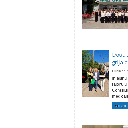
Două 
grijă 
Publicat:
În ajunul
raionulu
Consiliul
medicale 
CITEŞTE 