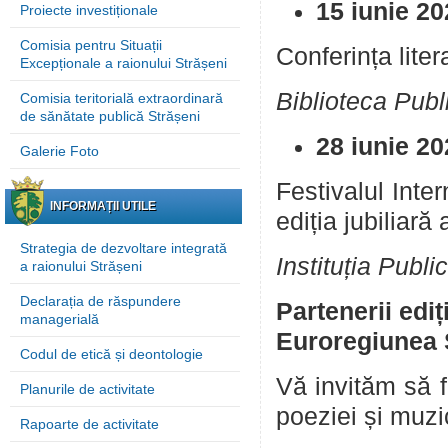
15 iunie 2
Proiecte investiționale
Comisia pentru Situații
Conferința lite
Excepționale a raionului Strășeni
Biblioteca Pub
Comisia teritorială extraordinară
de sănătate publică Strășeni
28 iunie 20
Galerie Foto
Festivalul Int
INFORMAȚII UTILE
ediția jubiliară
Strategia de dezvoltare integrată
Instituția Publ
a raionului Strășeni
Declarația de răspundere
Partenerii ediț
managerială
Euroregiunea S
Codul de etică și deontologie
Vă invităm să fi
Planurile de activitate
poeziei și muzi
Rapoarte de activitate