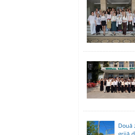
Două 
grijă 