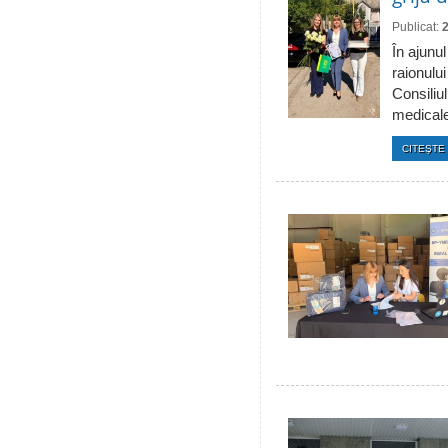
Publicat:
În ajunul
raionulu
Consiliul
medicale 
CITEŞTE 