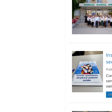
In
se
Publ
Com
ser
oam
CI