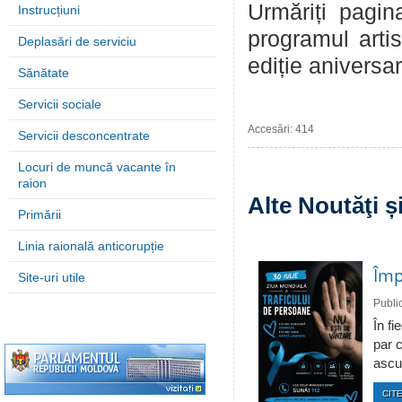
Urmăriți pagina
Instrucțiuni
programul artis
Deplasări de serviciu
ediție aniversar
Sănătate
Servicii sociale
Accesări: 414
Servicii desconcentrate
Locuri de muncă vacante în
raion
Alte Noutăţi 
Primării
Linia raională anticorupție
Împ
Site-uri utile
Publi
În fi
par c
ascun
CITE