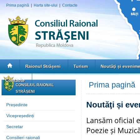
Prima pagină
|
Harta site-ului
|
Contacte
Raionul Strășeni
Turism
Noutăţi și evenim
Contacte
Prima pagină
»
CONSILIUL RAIONAL
STRĂȘENI
Noutăţi și ev
Președinte
Vicepreședinți
Lansăm oficial ed
Secretar
Poezie și Muzi
Consilieri raionali