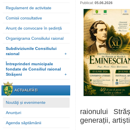
Publicat:
05.06.2026
Regulament de activitate
Comisii consultative
Anunț de convocare în ședință
Organigrama Consiliului raional
Subdiviziunile Consiliului
raional
+
Întreprinderi municipale
fondate de Consiliul raional
Strășeni
+
ACTUALITĂȚI
Noutăţi și evenimente
raionului Stră
Anunțuri
generații, artiș
Agenda săptămânii