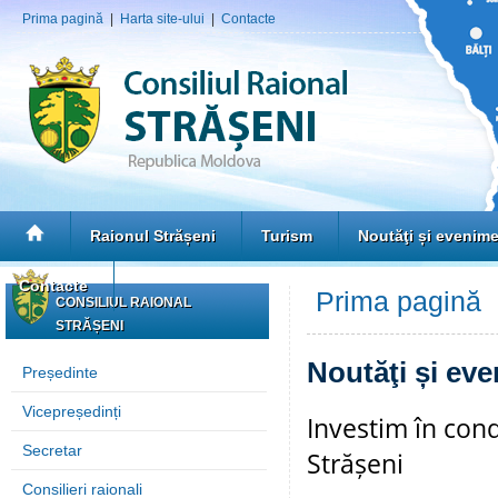
Prima pagină
|
Harta site-ului
|
Contacte
Raionul Strășeni
Turism
Noutăţi și evenim
Contacte
Prima pagină
»
CONSILIUL RAIONAL
STRĂȘENI
Noutăţi și ev
Președinte
Vicepreședinți
Investim în cond
Secretar
Strășeni
Consilieri raionali