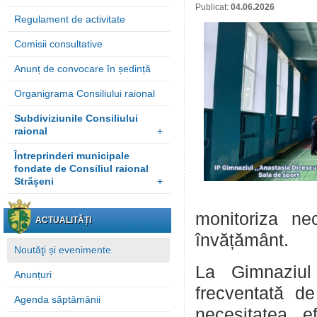
Publicat:
04.06.2026
Regulament de activitate
Comisii consultative
Anunț de convocare în ședință
Organigrama Consiliului raional
Subdiviziunile Consiliului
raional
+
Întreprinderi municipale
fondate de Consiliul raional
Strășeni
+
monitoriza nece
ACTUALITĂȚI
învățământ.
Noutăţi și evenimente
La Gimnaziul 
Anunțuri
frecventată d
Agenda săptămânii
necesitatea ef