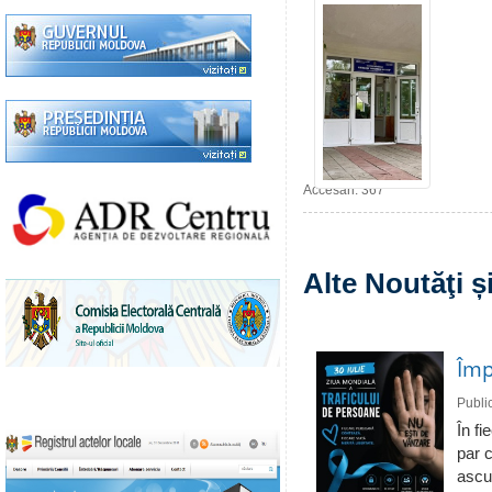
Accesări: 367
Alte Noutăţi 
Împ
Publi
În fi
par c
ascun