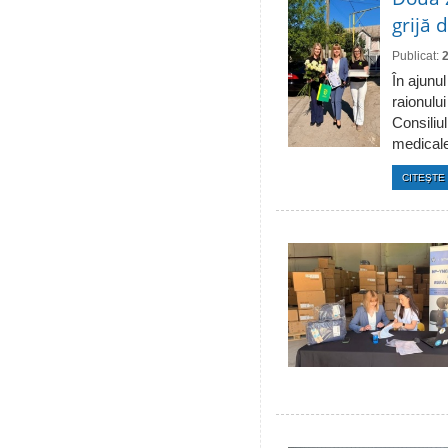
grijă 
Publicat:
În ajunul
raionulu
Consiliul
medicale 
CITEŞTE 