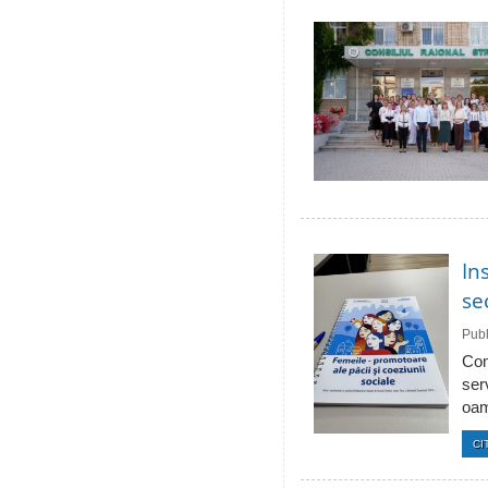
In
se
Publ
Com
ser
oam
CI