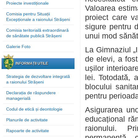
Proiecte investiționale
Valoarea estima
Comisia pentru Situații
proiect care v
Excepționale a raionului Strășeni
sigure pentru d
Comisia teritorială extraordinară
unui mod sănăto
de sănătate publică Strășeni
Galerie Foto
La Gimnaziul „
de elevi, a fos
INFORMAȚII UTILE
ușilor interioar
lei. Totodată, 
Strategia de dezvoltare integrată
a raionului Strășeni
blocului sanitar
Declarația de răspundere
pentru perioad
managerială
Asigurarea uno
Codul de etică și deontologie
educațional răm
Planurile de activitate
raionului. Pr
Rapoarte de activitate
permanentă, 