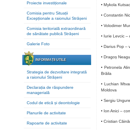
Proiecte investiționale
• Mykola Kutsac 
Comisia pentru Situații
• Constantin Nic
Excepționale a raionului Strășeni
• Volodimer Mun
Comisia teritorială extraordinară
de sănătate publică Strășeni
• Iurie Levcic –
Galerie Foto
• Darius Pop – 
• Dragoș Neagu 
INFORMAȚII UTILE
• Petronela Al
Strategia de dezvoltare integrată
Brăila
a raionului Strășeni
• Luchian Mtvar
Declarația de răspundere
Moldova
managerială
• Sergiu Ungure
Codul de etică și deontologie
• Ion Anici – c
Planurile de activitate
• Cristian Căină
Rapoarte de activitate