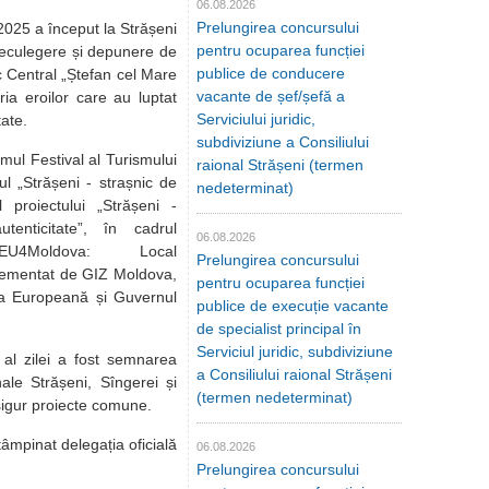
06.08.2026
Prelungirea concursului
025 a început la Strășeni
pentru ocuparea funcției
eculegere și depunere de
publice de conducere
ic Central „Ștefan cel Mare
vacante de șef/șefă a
ia eroilor care au luptat
Serviciului juridic,
tate.
subdiviziune a Consiliului
mul Festival al Turismului
raional Strășeni (termen
l „Strășeni - strașnic de
nedeterminat)
 proiectului „Strășeni -
utenticitate”, în cadrul
06.08.2026
EU4Moldova: Local
Prelungirea concursului
lementat de GIZ Moldova,
pentru ocuparea funcției
ea Europeană și Guvernul
publice de execuție vacante
de specialist principal în
Serviciul juridic, subdiviziune
al zilei a fost semnarea
a Consiliului raional Strășeni
nale Strășeni, Sîngerei și
(termen nedeterminat)
esigur proiecte comune.
âmpinat delegația oficială
06.08.2026
Prelungirea concursului