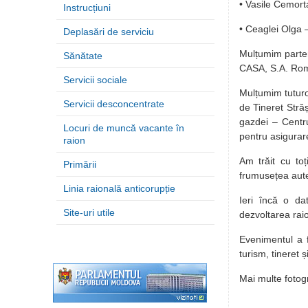
• Vasile Cemort
Instrucțiuni
• Ceaglei Olga 
Deplasări de serviciu
Mulțumim parten
Sănătate
CASA, S.A. Rom
Servicii sociale
Mulțumim tuturor
Servicii desconcentrate
de Tineret Străș
gazdei – Centru
Locuri de muncă vacante în
pentru asigurar
raion
Am trăit cu toț
Primării
frumusețea aute
Linia raională anticorupție
Ieri încă o da
Site-uri utile
dezvoltarea raio
Evenimentul a fo
turism, tineret ș
Mai multe fotogra