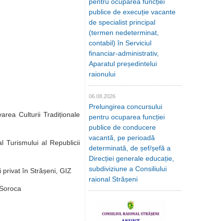
pentru ocuparea funcției
publice de execuție vacante
de specialist principal
(termen nedeterminat,
contabil) în Serviciul
financiar-administrativ,
Aparatul președintelui
raionului
06.08.2026
Prelungirea concursului
rea Culturii Tradiționale
pentru ocuparea funcției
publice de conducere
vacantă, pe perioadă
l Turismului al Republicii
determinată, de șef/șefă a
Direcției generale educație,
subdiviziune a Consiliului
privat în Strășeni, GIZ
raional Strășeni
 Soroca