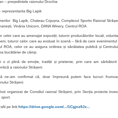
an – președintele raionului Drochia
– reprezentanta Big Lapik
erilor: Big Lapik, Chateau Cojușna, Complexul Sportiv Raional Strășe
anești, Vinăria Unicorn, DANA Winery, Centrul ROA .
 celor care au amenajat expoziții, tuturor producătorilor locali, volunta
eni, tuturor celor care au evoluat în scenă – fără de care evenimentul 
l ROA, celor ce au asigura ordinea și sănătatea publică și Centrului M
ea bucătăriei de câmp.
ii o zi plină de emoție, tradiții și prietenie, prin care am sărbători
ntică a raionului Strășeni.
tă ne-am confirmat că, doar împreună putem face lucruri frumoas
nului Strășeni.
st organizat de Consiliul raional Strășeni, prin Secția proiecte invest
i sport.
fii pe link:
https://drive.google.com/.../1Cgjnz9Jx...