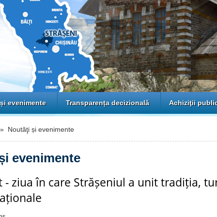
 și evenimente
Transparența decizională
Achiziţii publi
 Noutăţi și evenimente
 și evenimente
- ziua în care Strășeniul a unit tradiția, tu
naționale