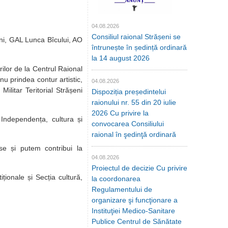
04.08.2026
Consiliul raional Strășeni se
ni, GAL Lunca Bîcului, AO
întrunește în ședință ordinară
la 14 august 2026
rilor de la Centrul Raional
nu prindea contur artistic,
04.08.2026
ilitar Teritorial Strășeni
Dispoziția președintelui
raionului nr. 55 din 20 iulie
2026 Cu privire la
t Independența, cultura și
convocarea Consiliului
raional în şedinţă ordinară
e și putem contribui la
04.08.2026
Proiectul de decizie Cu privire
iționale și Secția cultură,
la coordonarea
Regulamentului de
organizare şi funcţionare a
Instituţiei Medico-Sanitare
Publice Centrul de Sănătate