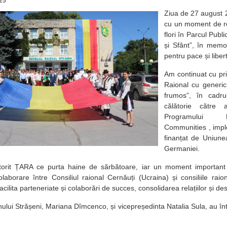
25
Ziua de 27 august 2
cu un moment de r
flori în Parcul Publ
și Sfânt”, în memor
pentru pace și liber
Am continuat cu pri
Raional cu genericu
frumos”, în cadrul
călătorie către a
Programului 
Communities , imp
finanțat de Uniun
Germaniei.
orit ȚARA ce purta haine de sărbătoare, iar un moment important 
laborare între Consiliul raional Cernăuți (Ucraina) și consiliile raio
acilita parteneriate și colaborări de succes, consolidarea relațiilor și d
nului Strășeni, Mariana Dîmcenco, și vicepreședinta Natalia Sula, au înt