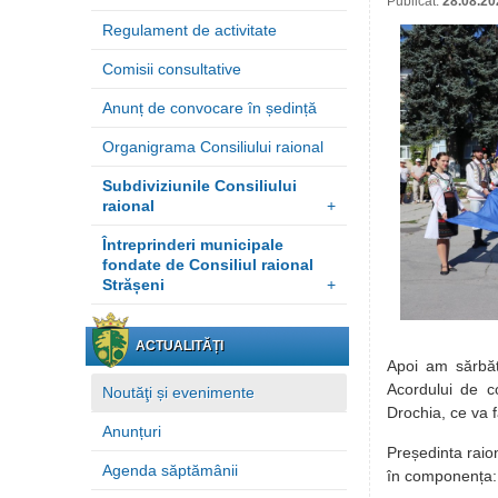
Publicat:
28.08.20
Regulament de activitate
Comisii consultative
Anunț de convocare în ședință
Organigrama Consiliului raional
Subdiviziunile Consiliului
raional
+
Întreprinderi municipale
fondate de Consiliul raional
Strășeni
+
ACTUALITĂȚI
Apoi am sărbăt
Acordului de co
Noutăţi și evenimente
Drochia, ce va f
Anunțuri
Președinta raio
Agenda săptămânii
în componența: