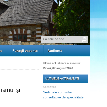
ce
Funcții vacante
Audiența
Ultima actualizare a site-ului:
Vineri, 07 august 2026
ULTIMELE ACTUALITĂŢI
06.08.2026
rismul și
Ședințele comisiilor
consultative de specialitate