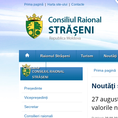
Prima pagină
|
Harta site-ului
|
Contacte
Raionul Strășeni
Turism
Noutăţi
Contacte
Prima pagină
»
CONSILIUL RAIONAL
STRĂȘENI
Noutăţi
Președinte
27 august 
Vicepreședinți
valorile 
Secretar
Consilieri raionali