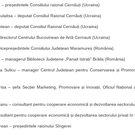
– președintele Consiliului raional Cernăuți (Ucraina)
ulaitsa – deputat Consiliul Raional Cernăuți (Ucraina)
tean – deputat Consiliul Raional Cernăuți (Ucraina)
 directorul Centrului Bucovinean de Artă Cernauti (Ucraina)
vicepreședintele Consiliului Județean Maramureș (România)
– managerul Bibliotecii Județene „Panait Istrati” Brăila (România)
ina Sulicu – manager Centrul Județean pentru Conservarea și Promova
isa – șefa Secției Marketing, Promovare și Inovații, Oficiul Național a
anu – consultant pentru cooperare economică și dezvoltarea sectorului 
onsultant pentru cooperare economică și dezvoltarea sectorului privat în
rean – președintele raionului Sîngerei