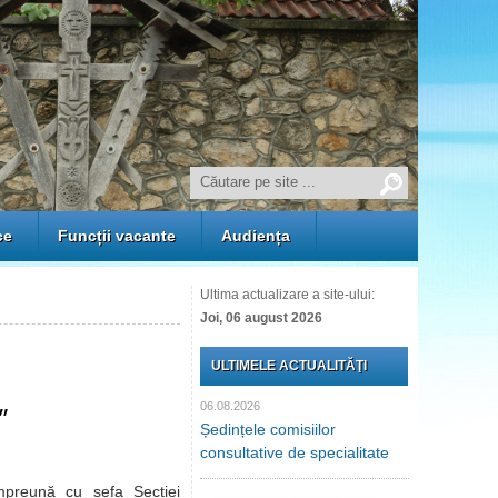
ce
Funcții vacante
Audiența
Ultima actualizare a site-ului:
Joi, 06 august 2026
ULTIMELE ACTUALITĂŢI
06.08.2026
”
Ședințele comisiilor
consultative de specialitate
mpreună cu șefa Secției