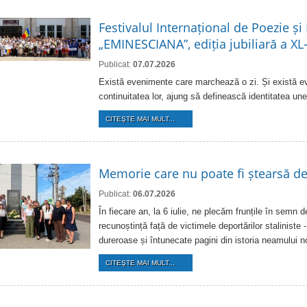
Festivalul Internațional de Poezie și
„EMINESCIANA”, ediția jubiliară a XL
Publicat:
07.07.2026
Există evenimente care marchează o zi. Și există e
continuitatea lor, ajung să definească identitatea une
CITEŞTE MAI MULT...
Memorie care nu poate fi ștearsă d
Publicat:
06.07.2026
În fiecare an, la 6 iulie, ne plecăm frunțile în semn 
recunoștință față de victimele deportărilor staliniste 
dureroase și întunecate pagini din istoria neamului n
CITEŞTE MAI MULT...