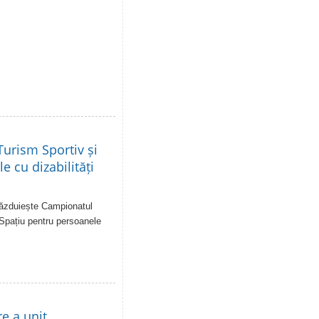
urism Sportiv și
e cu dizabilități
 găzduiește Campionatul
 Spațiu pentru persoanele
re a unit