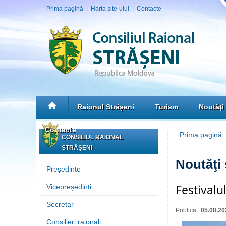
Prima pagină
|
Harta site-ului
|
Contacte
Raionul Strășeni
Turism
Noutăţi
Contacte
Prima pagină
»
CONSILIUL RAIONAL
STRĂȘENI
Noutăţi
Președinte
Festivalu
Vicepreședinți
Secretar
Publicat:
05.08.20
Consilieri raionali