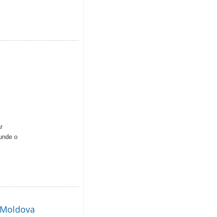
r
cunde o
i Moldova