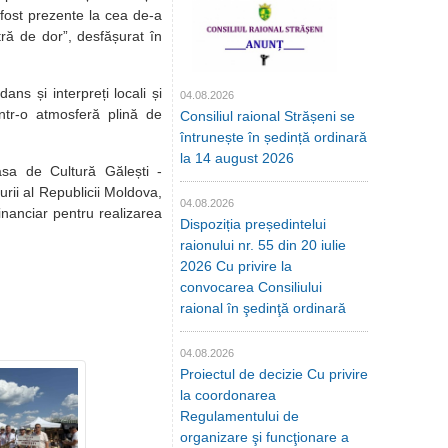
 fost prezente la cea de-a
tră de dor”, desfășurat în
ans și interpreți locali și
04.08.2026
într-o atmosferă plină de
Consiliul raional Strășeni se
întrunește în ședință ordinară
la 14 august 2026
asa de Cultură Gălești -
urii al Republicii Moldova,
04.08.2026
financiar pentru realizarea
Dispoziția președintelui
raionului nr. 55 din 20 iulie
2026 Cu privire la
convocarea Consiliului
raional în şedinţă ordinară
04.08.2026
Proiectul de decizie Cu privire
la coordonarea
Regulamentului de
organizare şi funcţionare a