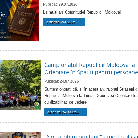
Publicat:
29.07.2026
La mulți ani Constituției Republicii Moldova!
CITEŞTE MAI MULT...
Campionatul Republicii Moldova la T
Orientare în Spațiu pentru persoanel
Publicat:
24.07.2026
Suntem onorați că, și în acest an, raionul Strășeni
Republicii Moldova la Turism Sportiv și Orientare în
cu dizabilități de vedere.
CITEŞTE MAI MULT...
„Noi suntem prieteni!” - motto-ul ca