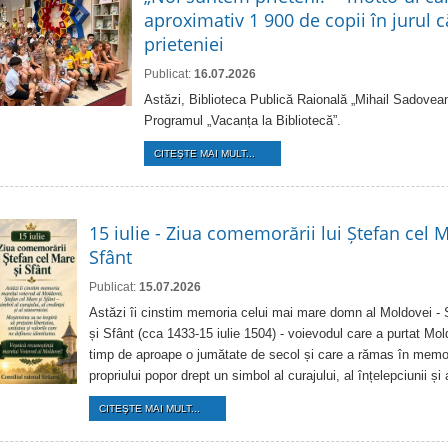
aproximativ 1 900 de copii în jurul că
prieteniei
Publicat:
16.07.2026
Astăzi, Biblioteca Publică Raională „Mihail Sadovean
Programul „Vacanța la Bibliotecă”.
CITEŞTE MAI MULT...
15 iulie - Ziua comemorării lui Ștefan cel M
Sfânt
Publicat:
15.07.2026
Astăzi îi cinstim memoria celui mai mare domn al Moldovei - 
și Sfânt (cca 1433-15 iulie 1504) - voievodul care a purtat Mo
timp de aproape o jumătate de secol și care a rămas în memor
propriului popor drept un simbol al curajului, al înțelepciunii și 
CITEŞTE MAI MULT...