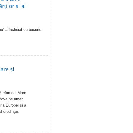
rților și al
u” a încheiat cu bucurie
are și
Ștefan cel Mare
ldova pe umeri
ia Europei și a
al credinței.