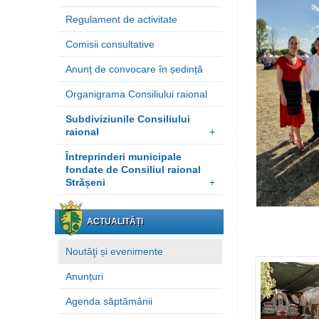
Regulament de activitate
Comisii consultative
Anunț de convocare în ședință
Organigrama Consiliului raional
Subdiviziunile Consiliului
raional
+
Întreprinderi municipale
fondate de Consiliul raional
Strășeni
+
ACTUALITĂȚI
Noutăţi și evenimente
Anunțuri
Agenda săptămânii