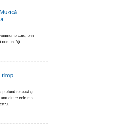
 Muzică
-a
venimente care, prin
i comunități.
e timp
de profund respect și
- una dintre cele mai
ostru.