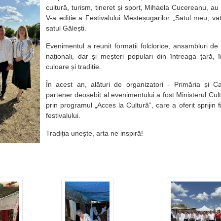
cultură, turism, tineret și sport, Mihaela Cucereanu, au
V-a ediție a Festivalului Meșteșugarilor „Satul meu, va
satul Gălești.
Evenimentul a reunit formații folclorice, ansambluri de d
naționali, dar și meșteri populari din întreaga țară, 
culoare și tradiție.
În acest an, alături de organizatori - Primăria și C
partener deosebit al evenimentului a fost Ministerul Cult
prin programul „Acces la Cultură”, care a oferit sprijin 
festivalului.
Tradiția unește, arta ne inspiră!