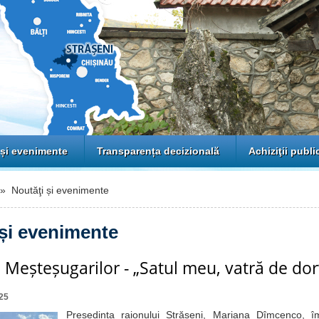
 și evenimente
Transparența decizională
Achiziţii publi
 Noutăţi și evenimente
 și evenimente
l Meșteșugarilor - „Satul meu, vatră de dor
25
Președinta raionului Strășeni, Mariana Dîmcenco, î