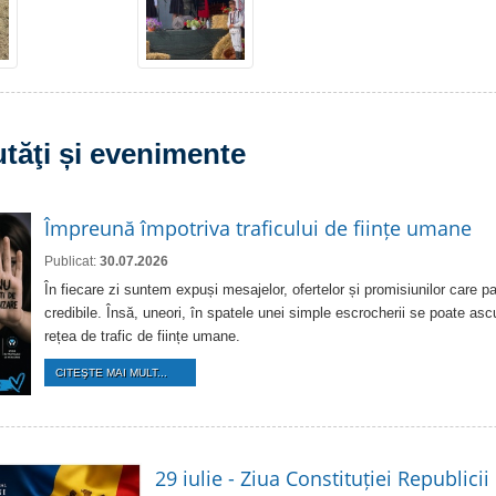
tăţi și evenimente
Împreună împotriva traficului de ființe umane
Publicat:
30.07.2026
În fiecare zi suntem expuși mesajelor, ofertelor și promisiunilor care pa
credibile. Însă, uneori, în spatele unei simple escrocherii se poate as
rețea de trafic de ființe umane.
CITEŞTE MAI MULT...
29 iulie - Ziua Constituției Republici