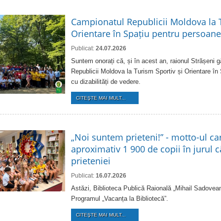
Campionatul Republicii Moldova la T
Orientare în Spațiu pentru persoanel
Publicat:
24.07.2026
Suntem onorați că, și în acest an, raionul Strășeni
Republicii Moldova la Turism Sportiv și Orientare în
cu dizabilități de vedere.
CITEŞTE MAI MULT...
„Noi suntem prieteni!” - motto-ul ca
aproximativ 1 900 de copii în jurul că
prieteniei
Publicat:
16.07.2026
Astăzi, Biblioteca Publică Raională „Mihail Sadovean
Programul „Vacanța la Bibliotecă”.
CITEŞTE MAI MULT...