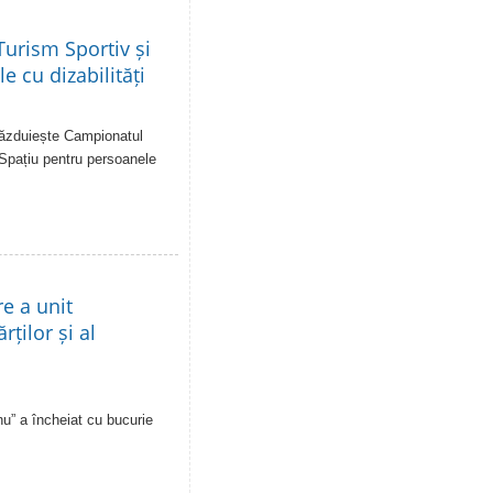
urism Sportiv și
e cu dizabilități
 găzduiește Campionatul
 Spațiu pentru persoanele
re a unit
rților și al
u” a încheiat cu bucurie