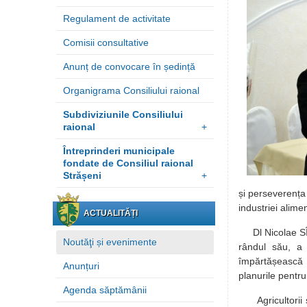
Regulament de activitate
Comisii consultative
Anunț de convocare în ședință
Organigrama Consiliului raional
Subdiviziunile Consiliului
raional
+
Întreprinderi municipale
fondate de Consiliul raional
Strășeni
+
și perseverența 
industriei alime
ACTUALITĂȚI
Dl Nicolae SÎRBU
Noutăţi și evenimente
rândul său, a 
împărtășească op
Anunțuri
planurile pentru
Agenda săptămânii
Agricultorii și