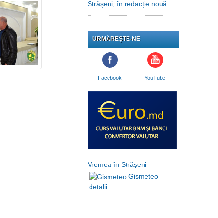
Străşeni, în redacție nouă
URMĂREȘTE-NE
Facebook
YouTube
Vremea în Strășeni
Gismeteo
detalii