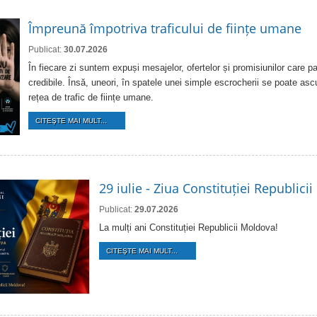
Împreună împotriva traficului de ființe umane
Publicat:
30.07.2026
În fiecare zi suntem expuși mesajelor, ofertelor și promisiunilor care pa
credibile. Însă, uneori, în spatele unei simple escrocherii se poate as
rețea de trafic de ființe umane.
CITEŞTE MAI MULT...
29 iulie - Ziua Constituției Republici
Publicat:
29.07.2026
La mulți ani Constituției Republicii Moldova!
CITEŞTE MAI MULT...