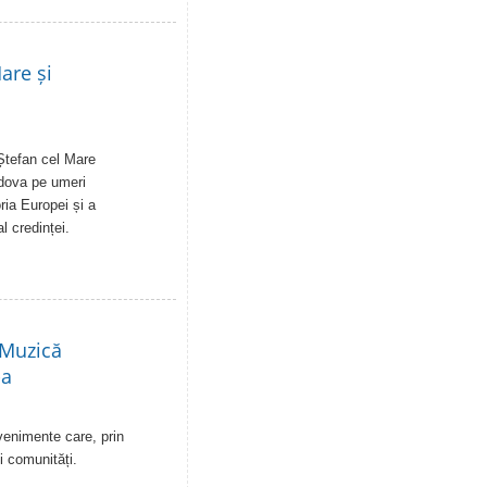
are și
Ștefan cel Mare
ldova pe umeri
ia Europei și a
al credinței.
 Muzică
-a
venimente care, prin
i comunități.