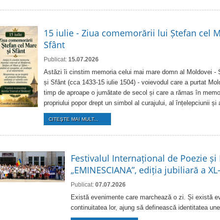
15 iulie - Ziua comemorării lui Ștefan cel M
Sfânt
Publicat:
15.07.2026
Astăzi îi cinstim memoria celui mai mare domn al Moldovei - 
și Sfânt (cca 1433-15 iulie 1504) - voievodul care a purtat Mo
timp de aproape o jumătate de secol și care a rămas în memor
propriului popor drept un simbol al curajului, al înțelepciunii și 
CITEŞTE MAI MULT...
Festivalul Internațional de Poezie și
„EMINESCIANA”, ediția jubiliară a XL
Publicat:
07.07.2026
Există evenimente care marchează o zi. Și există e
continuitatea lor, ajung să definească identitatea une