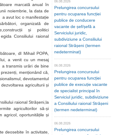
06.08.2026
crătoare marcată anual în
Prelungirea concursului
unii noiembrie, la data de
pentru ocuparea funcției
a avut loc o manifestație
publice de conducere
sărbători, organizată de
vacante de șef/șefă a
,construcții și politici
Serviciului juridic,
 egida Consiliului raional
subdiviziune a Consiliului
raional Strășeni (termen
nedeterminat)
toare, dl Mihail POPA,
ului, a venit cu un mesaj
re a transmis urări de bine
06.08.2026
Prelungirea concursului
 prezenți, menționând că,
pentru ocuparea funcției
sionalismul, devotamentul
publice de execuție vacante
dezvoltarea agriculturii și
de specialist principal în
Serviciul juridic, subdiviziune
iliului raional Strășeni,la
a Consiliului raional Strășeni
ite agricultorilor să-și
(termen nedeterminat)
 agricol, oportunitățile și
06.08.2026
Prelungirea concursului
e deosebite în activitate,