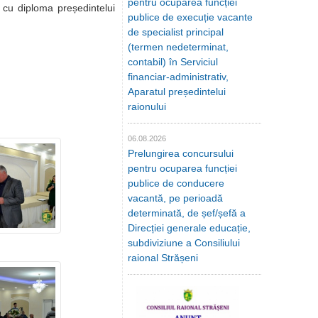
pentru ocuparea funcției
 cu diploma președintelui
publice de execuție vacante
de specialist principal
(termen nedeterminat,
contabil) în Serviciul
financiar-administrativ,
Aparatul președintelui
raionului
06.08.2026
Prelungirea concursului
pentru ocuparea funcției
publice de conducere
vacantă, pe perioadă
determinată, de șef/șefă a
Direcției generale educație,
subdiviziune a Consiliului
raional Strășeni