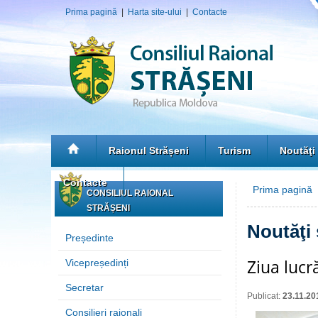
Prima pagină
|
Harta site-ului
|
Contacte
Raionul Strășeni
Turism
Noutăţi
Contacte
Prima pagină
»
CONSILIUL RAIONAL
STRĂȘENI
Noutăţi
Președinte
Ziua lucr
Vicepreședinți
Secretar
Publicat:
23.11.20
Consilieri raionali