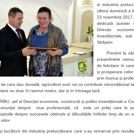
și industria prelu
ultima duminică a l
23 noiembrie 2017, 
dedicată acestei 
Direcția economie
investiționale, sub
Strășeni.
Prezent la sărbă
președintele raion
de felicitare în ca
și prosperare celor
prin munca și profe
de care dau dovadă, agricultorii sunt cei ce contribuie necondiționat la 
ntare nu doar în raionul nostru, dar și în întreaga țară.
, șef al Direcției economie, construcții și politici investiționale a Cons
enunțat despre ziua profesională, că este un prilej care le perm
iniile despre succesele obținute și dificultățile întîlnite timp de un an
 viitor.
 lucrătorii din industria prelucrătoare care s-au remarcat prin rezultat