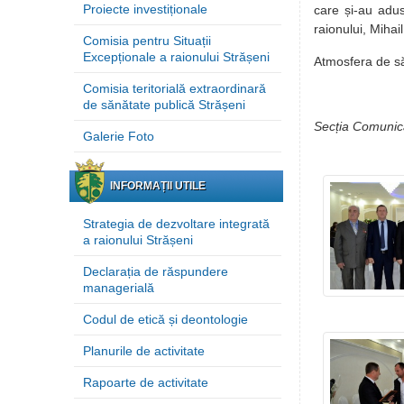
Proiecte investiționale
care și-au adus
raionului, Miha
Comisia pentru Situații
Excepționale a raionului Strășeni
Atmosfera de să
Comisia teritorială extraordinară
de sănătate publică Strășeni
Secția Comunicar
Galerie Foto
INFORMAȚII UTILE
Strategia de dezvoltare integrată
a raionului Strășeni
Declarația de răspundere
managerială
Codul de etică și deontologie
Planurile de activitate
Rapoarte de activitate