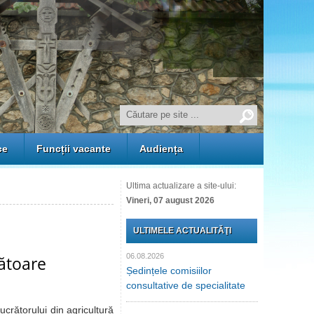
ce
Funcții vacante
Audiența
Ultima actualizare a site-ului:
Vineri, 07 august 2026
ULTIMELE ACTUALITĂŢI
06.08.2026
rătoare
Ședințele comisiilor
consultative de specialitate
rătorului din agricultură