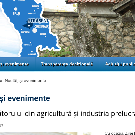
 și evenimente
Transparența decizională
Achiziţii publi
 Noutăţi și evenimente
 și evenimente
ătorului din agricultură și industria preluc
17
Cu ocazia Zilei luc