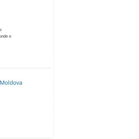
r
cunde o
i Moldova