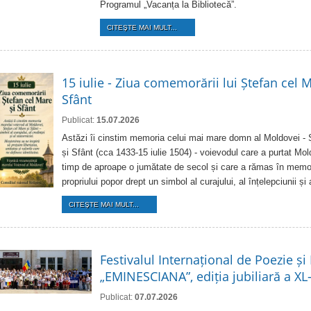
Programul „Vacanța la Bibliotecă”.
CITEŞTE MAI MULT...
15 iulie - Ziua comemorării lui Ștefan cel M
Sfânt
Publicat:
15.07.2026
Astăzi îi cinstim memoria celui mai mare domn al Moldovei - 
și Sfânt (cca 1433-15 iulie 1504) - voievodul care a purtat Mo
timp de aproape o jumătate de secol și care a rămas în memor
propriului popor drept un simbol al curajului, al înțelepciunii și 
CITEŞTE MAI MULT...
Festivalul Internațional de Poezie și
„EMINESCIANA”, ediția jubiliară a XL
Publicat:
07.07.2026