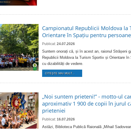
Campionatul Republicii Moldova la T
Orientare în Spațiu pentru persoanel
Publicat:
24.07.2026
Suntem onorați că, și în acest an, raionul Strășeni
Republicii Moldova la Turism Sportiv și Orientare în
cu dizabilități de vedere.
CITEŞTE MAI MULT...
„Noi suntem prieteni!” - motto-ul ca
aproximativ 1 900 de copii în jurul că
prieteniei
Publicat:
16.07.2026
Astăzi, Biblioteca Publică Raională „Mihail Sadovean