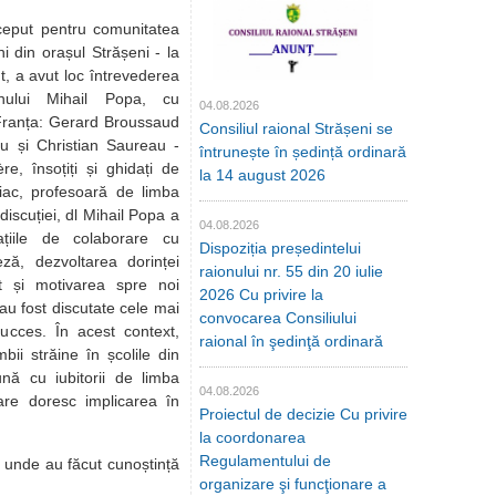
 pentru comunitatea
i din orașul Strășeni - la
, a avut loc întrevederea
ionului Mihail Popa, cu
04.08.2026
 Franța: Gerard Broussaud
Consiliul raional Strășeni se
u și Christian Saureau -
întrunește în ședință ordinară
e, însoțiți și ghidați de
la 14 august 2026
ac, profesoară de limba
discuției, dl Mihail Popa a
04.08.2026
ațiile de colaborare cu
Dispoziția președintelui
ză, dezvoltarea dorinței
raionului nr. 55 din 20 iulie
t și motivarea spre noi
2026 Cu privire la
 au fost discutate cele mai
convocarea Consiliului
ucces. În acest context,
raional în şedinţă ordinară
bii străine în școlile din
ună cu iubitorii de limba
04.08.2026
re doresc implicarea în
Proiectul de decizie Cu privire
la coordonarea
Regulamentului de
 unde au făcut cunoștință
organizare şi funcţionare a