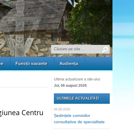
ce
Funcții vacante
Audiența
Ultima actualizare a site-ului:
Joi, 06 august 2026
ULTIMELE ACTUALITĂŢI
06.08.2026
regiunea Centru
Ședințele comisiilor
consultative de specialitate