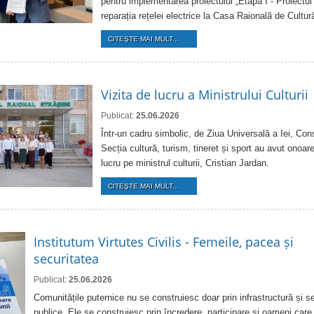
pentru implementarea proiectului „Etapa I - Proiectul
reparația rețelei electrice la Casa Raională de Cultur
CITEŞTE MAI MULT...
Vizita de lucru a Ministrului Culturii
Publicat:
25.06.2026
Într-un cadru simbolic, de Ziua Universală a Iei, Consi
Secția cultură, turism, tineret și sport au avut onoare
lucru pe ministrul culturii, Cristian Jardan.
CITEŞTE MAI MULT...
Institutum Virtutes Civilis - Femeile, pacea și
securitatea
Publicat:
25.06.2026
Comunitățile puternice nu se construiesc doar prin infrastructură și se
publice. Ele se construiesc prin încredere, participare și oameni care