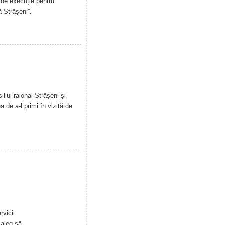
 de execuție pentru
ă Strășeni”.
liul raional Strășeni și
a de a-l primi în vizită de
rvicii
 aleg să