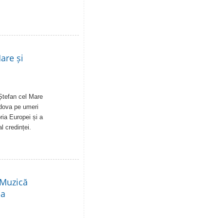
are și
Ștefan cel Mare
ldova pe umeri
ia Europei și a
al credinței.
 Muzică
-a