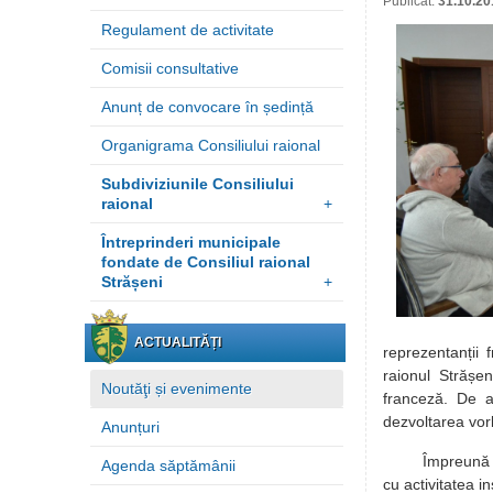
Publicat:
31.10.20
Regulament de activitate
Comisii consultative
Anunț de convocare în ședință
Organigrama Consiliului raional
Subdiviziunile Consiliului
raional
+
Întreprinderi municipale
fondate de Consiliul raional
Strășeni
+
ACTUALITĂȚI
reprezentanții 
raionul Strășen
Noutăţi și evenimente
franceză. De 
dezvoltarea vorb
Anunțuri
Împreună cu me
Agenda săptămânii
cu activitatea ins