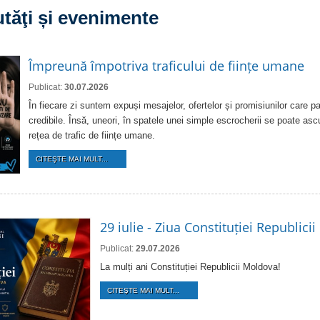
tăţi și evenimente
Împreună împotriva traficului de ființe umane
Publicat:
30.07.2026
În fiecare zi suntem expuși mesajelor, ofertelor și promisiunilor care pa
credibile. Însă, uneori, în spatele unei simple escrocherii se poate as
rețea de trafic de ființe umane.
CITEŞTE MAI MULT...
29 iulie - Ziua Constituției Republici
Publicat:
29.07.2026
La mulți ani Constituției Republicii Moldova!
CITEŞTE MAI MULT...