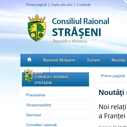
Prima pagină
|
Harta site-ului
|
Contacte
Raionul Strășeni
Turism
Noutăţi
Contacte
Prima pagină
»
CONSILIUL RAIONAL
STRĂȘENI
Noutăţi
Președinte
Noi relaț
Vicepreședinți
a Franței
Secretar
Consilieri raionali