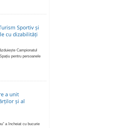
urism Sportiv și
e cu dizabilități
 găzduiește Campionatul
 Spațiu pentru persoanele
re a unit
rților și al
u” a încheiat cu bucurie