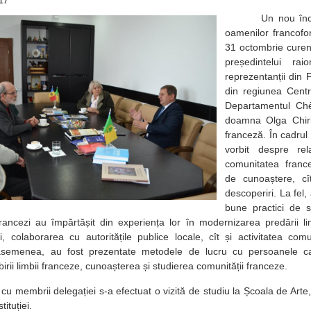
17
Un nou început
oamenilor francofon
31 octombrie curent
președintelui ra
reprezentanții din
din regiunea Centr
Departamentul Chèr
doamna Olga Chiri
franceză. În cadrul 
vorbit despre rel
comunitatea france
de cunoaștere, cî
descoperiri. La fel,
bune practici de s
francezi au împărtășit din experiența lor în modernizarea predării lim
i, colaborarea cu autoritățile publice locale, cît și activitatea com
asemenea, au fost prezentate metodele de lucru cu persoanele ca
irii limbii franceze, cunoașterea și studierea comunității franceze.
mbrii delegației s-a efectuat o vizită de studiu la Școala de Arte,
tituției.