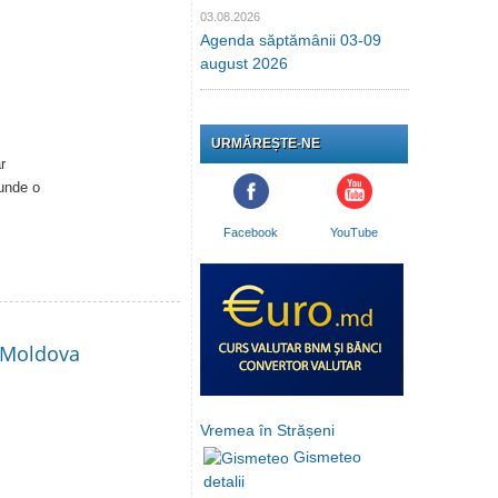
03.08.2026
Agenda săptămânii 03-09
august 2026
URMĂREȘTE-NE
r
cunde o
Facebook
YouTube
i Moldova
Vremea în Strășeni
Gismeteo
detalii