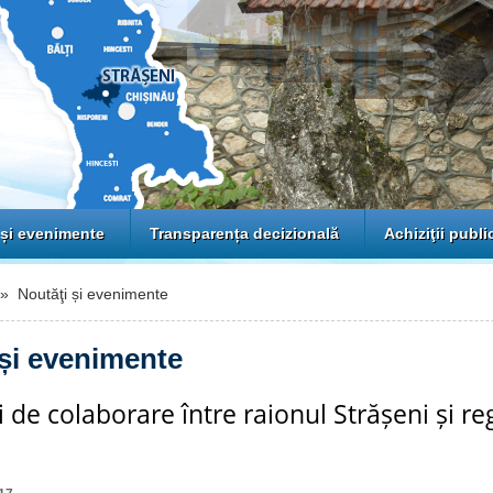
 și evenimente
Transparența decizională
Achiziţii publi
 Noutăţi și evenimente
 și evenimente
ii de colaborare între raionul Strășeni și 