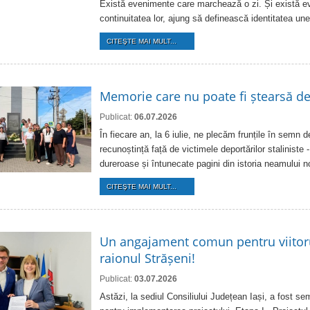
Există evenimente care marchează o zi. Și există e
continuitatea lor, ajung să definească identitatea une
CITEŞTE MAI MULT...
Memorie care nu poate fi ștearsă d
Publicat:
06.07.2026
În fiecare an, la 6 iulie, ne plecăm frunțile în semn 
recunoștință față de victimele deportărilor staliniste 
dureroase și întunecate pagini din istoria neamului n
CITEŞTE MAI MULT...
Un angajament comun pentru viitorul
raionul Strășeni!
Publicat:
03.07.2026
Astăzi, la sediul Consiliului Județean Iași, a fost s