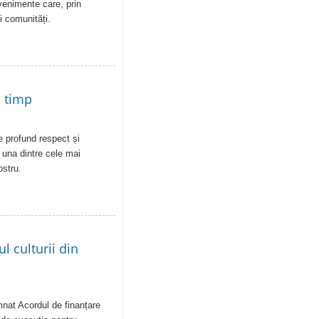
venimente care, prin
i comunități.
e timp
de profund respect și
- una dintre cele mai
ostru.
 culturii din
emnat Acordul de finanțare