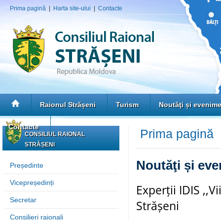
Prima pagină
|
Harta site-ului
|
Contacte
Raionul Strășeni
Turism
Noutăţi și evenim
Contacte
Prima pagină
»
CONSILIUL RAIONAL
STRĂȘENI
Noutăţi și ev
Președinte
Vicepreședinți
Experții IDIS ,,Vi
Secretar
Strășeni
Consilieri raionali