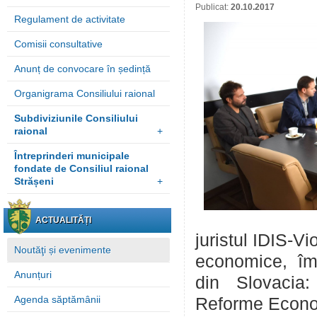
Publicat:
20.10.2017
Regulament de activitate
Comisii consultative
Anunț de convocare în ședință
Organigrama Consiliului raional
Subdiviziunile Consiliului
raional
+
Întreprinderi municipale
fondate de Consiliul raional
Strășeni
+
ACTUALITĂȚI
juristul IDIS-Vi
Noutăţi și evenimente
economice, împ
Anunțuri
din Slovacia: 
Agenda săptămânii
Reforme Econom