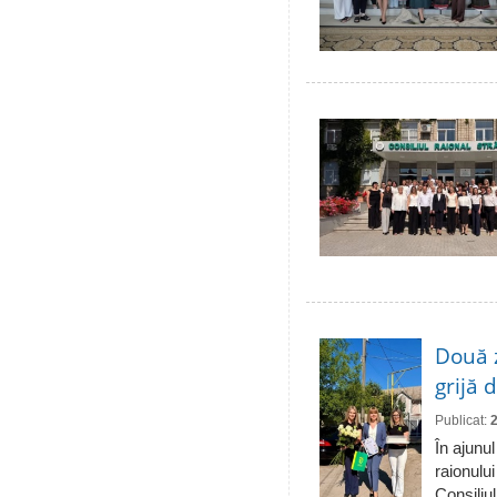
Două 
grijă 
Publicat:
În ajunul
raionulu
Consiliul