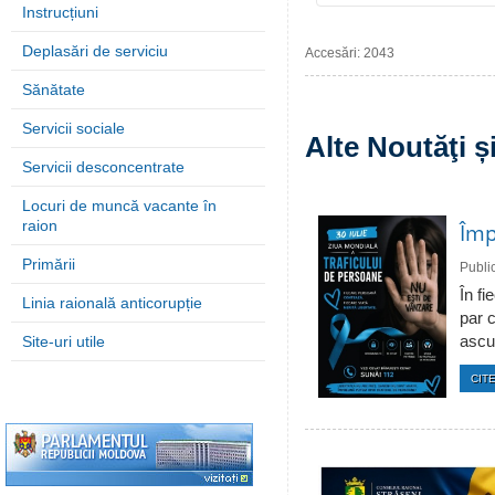
Instrucțiuni
Deplasări de serviciu
Accesări: 2043
Sănătate
Servicii sociale
Alte Noutăţi 
Servicii desconcentrate
Locuri de muncă vacante în
raion
Împ
Primării
Publi
În fi
Linia raională anticorupție
par c
Site-uri utile
ascun
CITE