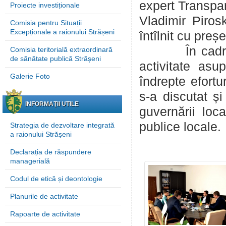
expert Transpar
Proiecte investiționale
Vladimir Piros
Comisia pentru Situații
Excepționale a raionului Strășeni
întîlnit cu pre
În cadrul într
Comisia teritorială extraordinară
de sănătate publică Strășeni
activitate asu
Galerie Foto
îndrepte efortu
s-a discutat și
INFORMAȚII UTILE
guvernării loca
publice locale.
Strategia de dezvoltare integrată
a raionului Strășeni
Declarația de răspundere
managerială
Codul de etică și deontologie
Planurile de activitate
Rapoarte de activitate