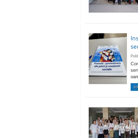
In
se
Publ
Com
ser
oam
CI