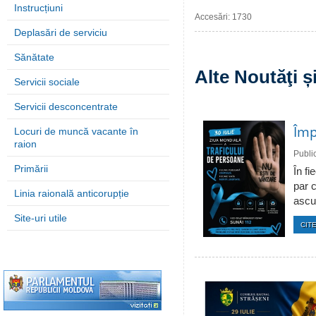
Instrucțiuni
Accesări: 1730
Deplasări de serviciu
Sănătate
Alte Noutăţi 
Servicii sociale
Servicii desconcentrate
Împ
Locuri de muncă vacante în
raion
Publi
Primării
În fi
par c
Linia raională anticorupție
ascun
Site-uri utile
CITE