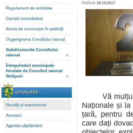
Publicat:
20.10.2017
Regulament de activitate
Comisii consultative
Anunț de convocare în ședință
Organigrama Consiliului raional
Subdiviziunile Consiliului
raional
+
Întreprinderi municipale
fondate de Consiliul raional
Strășeni
+
ACTUALITĂȚI
Vă mulțumim p
Naționale și la
Noutăţi și evenimente
țară, pentru de
Anunțuri
care dați dovad
Agenda săptămânii
obiectelor expl