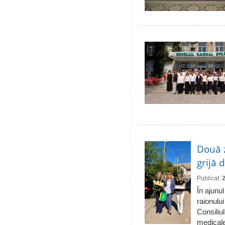
Două 
grijă 
Publicat:
În ajunul
raionulu
Consiliul
medicale 