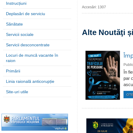
Instrucțiuni
Accesări: 1307
Deplasări de serviciu
Sănătate
Alte Noutăţi 
Servicii sociale
Servicii desconcentrate
Împ
Locuri de muncă vacante în
raion
Publi
Primării
În fi
par c
Linia raională anticorupție
ascun
Site-uri utile
CITE