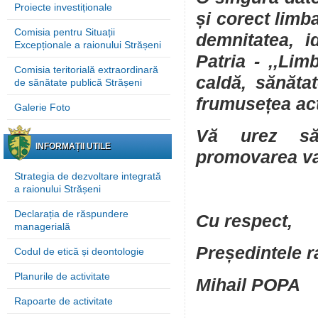
Proiecte investiționale
și corect lim
Comisia pentru Situații
demnitatea, i
Excepționale a raionului Strășeni
Patria - ,,Lim
Comisia teritorială extraordinară
caldă, sănăta
de sănătate publică Strășeni
frumusețea acti
Galerie Foto
Vă urez săn
INFORMAȚII UTILE
promovarea val
Strategia de dezvoltare integrată
a raionului Strășeni
Declarația de răspundere
Cu respect,
managerială
Președintele r
Codul de etică și deontologie
Planurile de activitate
Mihail POPA
Rapoarte de activitate