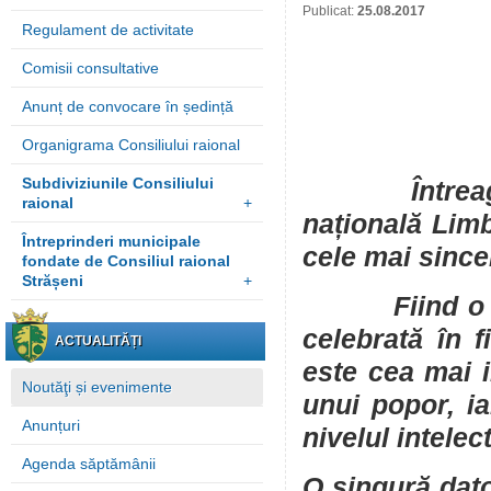
Publicat:
25.08.2017
Regulament de activitate
Comisii consultative
Anunț de convocare în ședință
Organigrama Consiliului raional
Subdiviziunile Consiliului
Întreaga ța
raional
+
națională Limb
Întreprinderi municipale
cele mai sincer
fondate de Consiliul raional
Strășeni
+
Fiind o sărb
celebrată în 
ACTUALITĂȚI
este cea mai i
Noutăţi și evenimente
unui popor, ia
Anunțuri
nivelul intelec
Agenda săptămânii
O singură dat