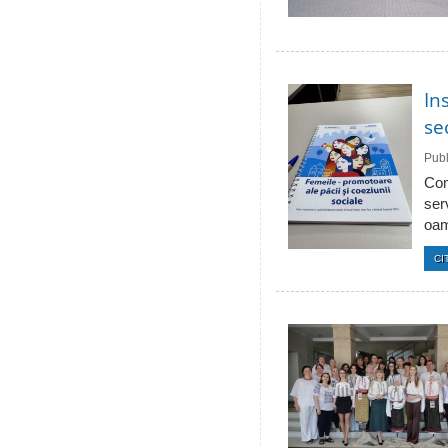
In
se
Publ
Com
ser
oam
CI