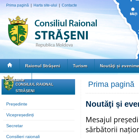
Prima pagină
|
Harta site-ului
|
Contacte
Raionul Strășeni
Turism
Noutăţi și evenim
Contacte
Prima pagină
»
CONSILIUL RAIONAL
STRĂȘENI
Noutăţi și ev
Președinte
Vicepreședinți
Mesajul președin
Secretar
sărbătorii nați
Consilieri raionali