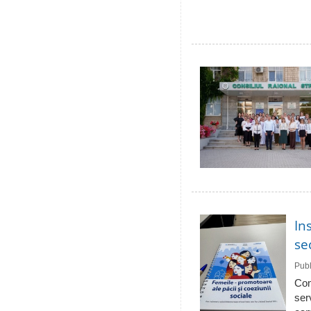
In
se
Publ
Com
ser