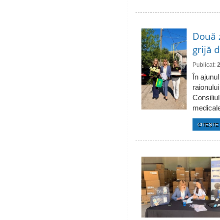
Două 
grijă 
Publicat:
În ajunul
raionulu
Consiliul
medicale 
CITEŞTE 