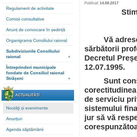
Publicat:
14.08.2017
Regulament de activitate
Stim
Comisii consultative
Anunț de convocare în ședință
Vă adresez as
Organigrama Consiliului raional
sărbătorii prof
Subdiviziunile Consiliului
Decretul Preșe
raional
+
12.07.1995.
Întreprinderi municipale
fondate de Consiliul raional
Strășeni
+
Sunt conștie
corectitudinea
ACTUALITĂȚI
de serviciu pr
sistemului fin
Noutăţi și evenimente
jur să vă resp
Anunțuri
corespunzătoa
Agenda săptămânii