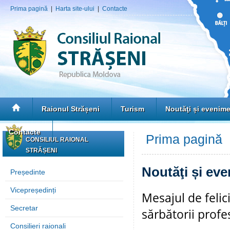
Prima pagină
|
Harta site-ului
|
Contacte
Raionul Strășeni
Turism
Noutăţi și evenim
Contacte
Prima pagină
»
CONSILIUL RAIONAL
STRĂȘENI
Noutăţi și ev
Președinte
Vicepreședinți
Mesajul de felic
Secretar
sărbătorii profe
Consilieri raionali