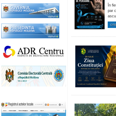
În fi
par c
ascun
CITE