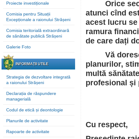
Orice sector
Proiecte investiționale
atunci cînd es
Comisia pentru Situații
Excepționale a raionului Strășeni
acest lucru se
ramura financi
Comisia teritorială extraordinară
de sănătate publică Strășeni
de care dați 
Galerie Foto
Vă doresc să 
planurilor, st
INFORMAȚII UTILE
multă sănătate,
Strategia de dezvoltare integrată
profesional și
a raionului Strășeni
Declarația de răspundere
managerială
Codul de etică și deontologie
Planurile de activitate
Cu respect,
Rapoarte de activitate
Președinte rai