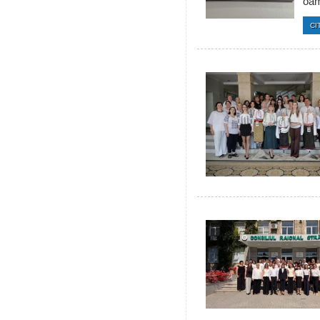
oam
CI