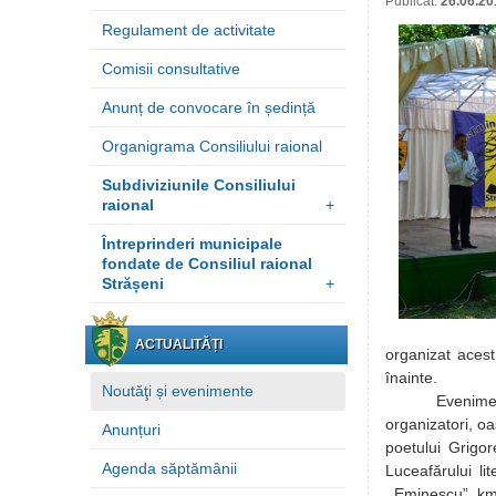
Publicat:
26.06.20
Regulament de activitate
Comisii consultative
Anunț de convocare în ședință
Organigrama Consiliului raional
Subdiviziunile Consiliului
raional
+
Întreprinderi municipale
fondate de Consiliul raional
Strășeni
+
ACTUALITĂȚI
organizat acest 
înainte.
Noutăţi și evenimente
Evenimentul a
organizatori, oas
Anunțuri
poetului Grigo
Agenda săptămânii
Luceafărului l
,,Eminescu”, km