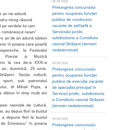
06.08.2026
Prelungirea concursului
pentru ocuparea funcției
de an ne-adună
publice de conducere
codru-ntreg răsună
vacante de șef/șefă a
l pe verdele lui ram
Serviciului juridic,
– românescul neam”
subdiviziune a Consiliului
re an de an adună iubitori
raional Strășeni (termen
iene în poiana care poartă
nedeterminat)
epereche, la Festivalul
de Poezie și Muzică
juns la cea de-a XXXI-a
06.08.2026
t an, duminică, 25 iunie,
Prelungirea concursului
Strășeni, Secția cultură,
pentru ocuparea funcției
i sport, sub patronatul
publice de execuție vacante
nului, dl Mihail Popa, a
de specialist principal în
va dăinui în timp mulți ani
Serviciul juridic, subdiviziune
a Consiliului raional Strășeni
ei raionale de cultură,
(termen nedeterminat)
ar, au depus flori la bustul
 a depune flori la bustul
06.08.2026
r de Eminescu” în poiana
Prelungirea concursului