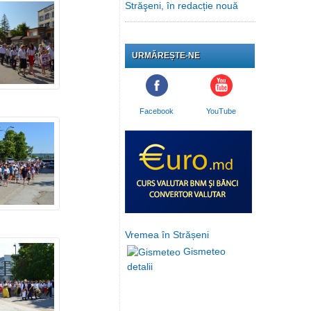
Străşeni, în redacție nouă
URMĂREȘTE-NE
Facebook
YouTube
Vremea în Strășeni
Gismeteo
detalii