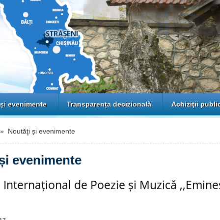
 și evenimente
Transparența decizională
Achiziţii publi
 Noutăţi și evenimente
 și evenimente
l Internațional de Poezie și Muzică ,,Emine