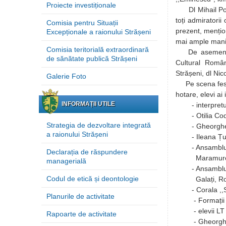
Proiecte investiționale
Dl Mihail Popa a
toți admiratorii
Comisia pentru Situații
prezent, mențion
Excepționale a raionului Strășeni
mai ample manif
Comisia teritorială extraordinară
De asemenea, c
de sănătate publică Strășeni
Cultural Român
Strășeni, dl Ni
Galerie Foto
Pe scena festiv
hotare, elevi ai 
INFORMAȚII UTILE
- interpretul I
- Otilia Codre
Strategia de dezvoltare integrată
- Gheorghe Pro
a raionului Strășeni
- Ileana Țurca
- Ansamblul fo
Declarația de răspundere
Maramureș,
managerială
- Ansamblul fo
Codul de etică și deontologie
Galați, Ro
- Corala ,,Sar
Planurile de activitate
- Formații arti
- elevii LT ,,
Rapoarte de activitate
- Gheorghe Dia