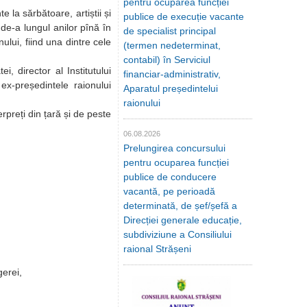
pentru ocuparea funcției
 la sărbătoare, artiștii și
publice de execuție vacante
 de-a lungul anilor pînă în
de specialist principal
ului, fiind una dintre cele
(termen nedeterminat,
contabil) în Serviciul
director al Institutului
financiar-administrativ,
ex-președintele raionului
Aparatul președintelui
raionului
preți din țară și de peste
06.08.2026
Prelungirea concursului
pentru ocuparea funcției
publice de conducere
vacantă, pe perioadă
determinată, de șef/șefă a
Direcției generale educație,
subdiviziune a Consiliului
raional Strășeni
gerei,