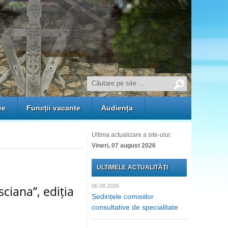
ce
Funcții vacante
Audiența
Ultima actualizare a site-ului:
Vineri, 07 august 2026
ULTIMELE ACTUALITĂŢI
06.08.2026
sciana”, ediția
Ședințele comisiilor
consultative de specialitate