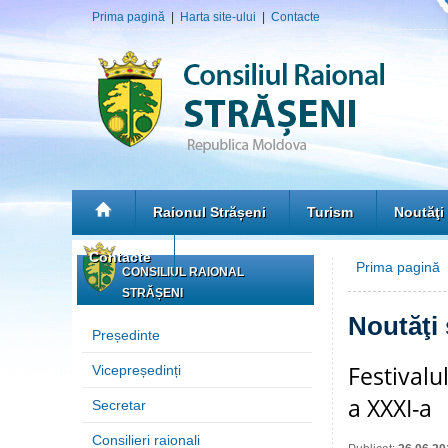
Prima pagină
|
Harta site-ului
|
Contacte
Raionul Strășeni
Turism
Noutăţi
Contacte
Prima pagină
»
CONSILIUL RAIONAL
STRĂȘENI
Noutăţi
Președinte
Festivalu
Vicepreședinți
a XXXI-a
Secretar
Consilieri raionali