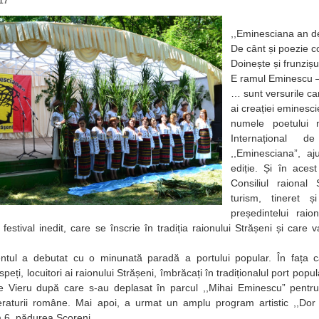
17
,,Eminesciana an 
De cânt și poezie 
Doinește și frunzișu
E ramul Eminescu 
… sunt versurile ca
ai creației eminesc
numele poetului n
Internațional 
,,Eminesciana”, a
ediție. Și în aces
Consiliul raional 
turism, tineret ș
președintelui raio
festival inedit, care se înscrie în tradiția raionului Strășeni și care 
 debutat cu o minunată paradă a portului popular. În fața cas
peți, locuitori ai raionului Strășeni, îmbrăcați în tradiționalul port popul
re Vieru după care s-au deplasat în parcul ,,Mihai Eminescu” pentru
iteraturii române. Mai apoi, a urmat un amplu program artistic ,,Do
 6, pădurea Scoreni.