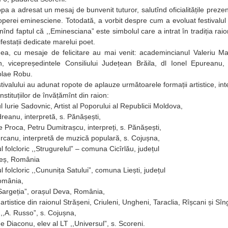
 adresat un mesaj de bunvenit tuturor, salutînd oficialitățile prezente
 operei eminesciene. Totodată, a vorbit despre cum a evoluat festivalul
înd faptul că ,,Eminesciana” este simbolul care a intrat în tradiția raion
estații dedicate marelui poet.
u mesaje de felicitare au mai venit: academincianul Valeriu Matei, 
, vicepreședintele Consiliului Județean Brăila, dl Ionel Epureanu, 
colae Robu.
alului au adunat ropote de aplauze următoarele formații artistice, inter
instituțiilor de învățămînt din raion:
urie Sadovnic, Artist al Poporului al Republicii Moldova,
anu, interpretă, s. Pănășești,
ca, Petru Dumitrașcu, interpreți, s. Pănășești,
nu, interpretă de muzică populară, s. Cojușna,
lcloric ,,Strugurelul” – comuna Cicîrlău, județul
 România
lcloric ,,Cununița Satului”, comuna Liești, județul
mânia,
geția”, orașul Deva, România,
stice din raionul Strășeni, Criuleni, Ungheni, Taraclia, Rîșcani și Sîn
A. Russo”, s. Cojușna,
conu, elev al LT ,,Universul”, s. Scoreni.