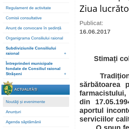
Ziua lucrăto
Regulament de activitate
Comisii consultative
Publicat:
Anunț de convocare în ședință
16.06.2017
Organigrama Consiliului raional
Subdiviziunile Consiliului
raional
+
Stimați co
Întreprinderi municipale
fondate de Consiliul raional
Strășeni
+
Tradițional, 
sărbătoarea p
ACTUALITĂȚI
farmacistului,
din 17.05.199
Noutăţi și evenimente
aportul incon
Anunțuri
serviciilor cal
Agenda săptămânii
O spun ferm 