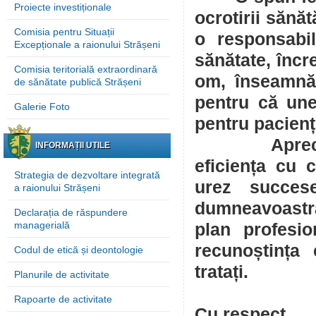
Proiecte investiționale
ocrotirii sănăt
Comisia pentru Situații
o responsabil
Excepționale a raionului Strășeni
sănătate, încr
Comisia teritorială extraordinară
om, înseamnă
de sănătate publică Strășeni
pentru că une
Galerie Foto
pentru pacienț
Apreciind r
INFORMAȚII UTILE
eficiența cu c
Strategia de dezvoltare integrată
urez succese
a raionului Strășeni
dumneavoastră
Declarația de răspundere
managerială
plan profesi
recunoștința
Codul de etică și deontologie
tratați.
Planurile de activitate
Rapoarte de activitate
Cu respect,