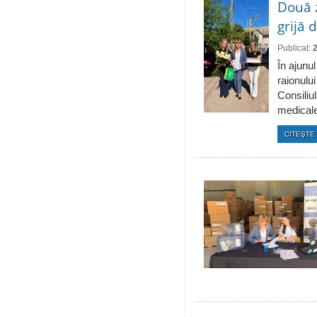
Două 
grijă 
Publicat:
În ajunul
raionulu
Consiliul
medicale 
CITEŞTE 