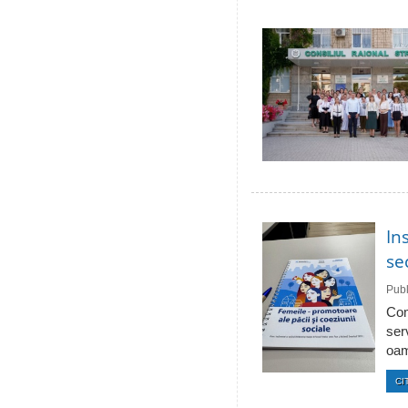
In
se
Publ
Com
ser
oam
CI