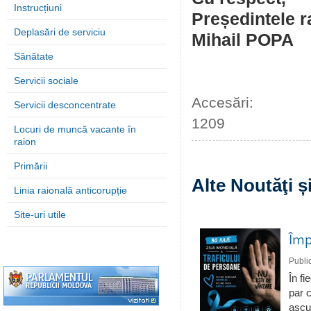
Instrucțiuni
Președintele r
Deplasări de serviciu
Mihail POPA
Sănătate
Servicii sociale
Accesări:
Servicii desconcentrate
1209
Locuri de muncă vacante în
raion
Primării
Alte Noutăţi 
Linia raională anticorupție
Site-uri utile
Împ
Publi
În fi
par c
ascun