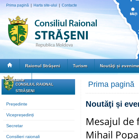
Prima pagină
|
Harta site-ului
|
Contacte
Raionul Strășeni
Turism
Noutăţi și evenim
Contacte
Prima pagină
»
CONSILIUL RAIONAL
STRĂȘENI
Noutăţi și ev
Președinte
Vicepreședinți
Mesajul de f
Secretar
Mihail Popa,
Consilieri raionali