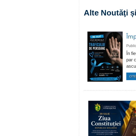
Alte Noutăţi 
Împ
Publi
În fi
par c
ascun
CITE