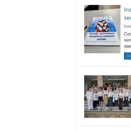
In
se
Publ
Com
ser
oam
CI