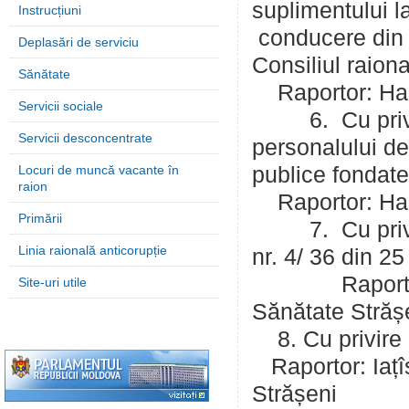
suplimentului l
Instrucțiuni
conducere din i
Deplasări de serviciu
Consiliul raion
Sănătate
Raportor: Harc
Servicii sociale
6. Cu privire 
Servicii desconcentrate
personalului de
Locuri de muncă vacante în
publice fondate
raion
Raportor: Harc
Primării
7. Cu privire 
Linia raională anticorupție
nr. 4/ 36 din 
Raportor: Iaț
Site-uri utile
Sănătate Străș
8. Cu privire l
Raportor: Iațî
Strășeni