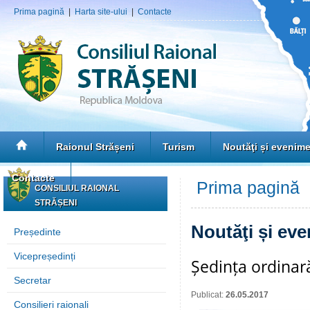
Prima pagină
|
Harta site-ului
|
Contacte
Raionul Strășeni
Turism
Noutăţi și evenim
Contacte
Prima pagină
»
CONSILIUL RAIONAL
STRĂȘENI
Noutăţi și ev
Președinte
Vicepreședinți
Ședința ordinară
Secretar
Publicat:
26.05.2017
Consilieri raionali