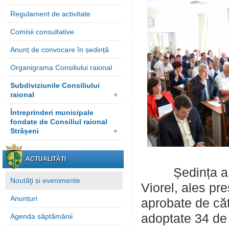
Regulament de activitate
Comisii consultative
Anunț de convocare în ședință
Organigrama Consiliului raional
Subdiviziunile Consiliului
raional
+
Întreprinderi municipale
fondate de Consiliul raional
Strășeni
+
ACTUALITĂȚI
Ședința a fost
Noutăţi și evenimente
Viorel, ales pre
Anunțuri
aprobate de căt
adoptate 34 de 
Agenda săptămânii