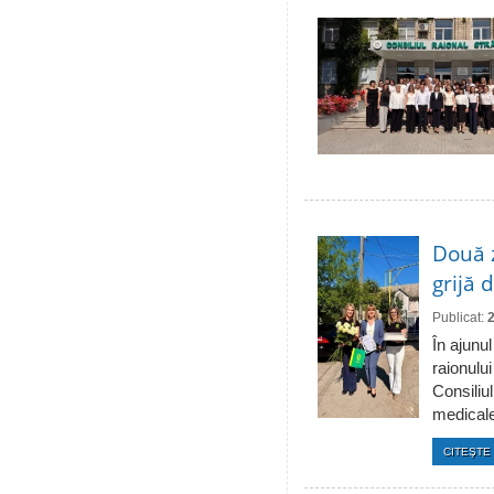
Două 
grijă 
Publicat:
În ajunul
raionulu
Consiliul
medicale 
CITEŞTE 