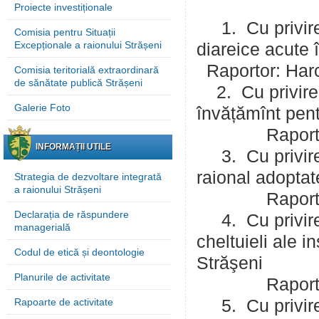
Proiecte investiționale
1. Cu privire l
Comisia pentru Situații
Excepționale a raionului Strășeni
diareice acute 
Raportor: Harc
Comisia teritorială extraordinară
de sănătate publică Strășeni
2. Cu privire la
Galerie Foto
învățămînt pent
Raportor: Cer
INFORMAȚII UTILE
3. Cu privire l
raional adoptat
Strategia de dezvoltare integrată
a raionului Strășeni
Raportor: Rus
Declarația de răspundere
4. Cu privire 
managerială
cheltuieli ale i
Codul de etică și deontologie
Străşeni
Planurile de activitate
Raportor: Har
Rapoarte de activitate
5. Cu privire l