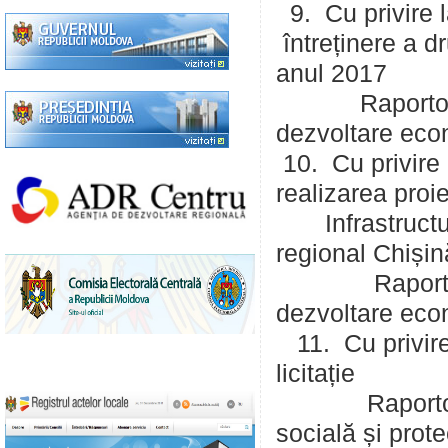
9. Cu privire l
întreținere a d
anul 2017
Raportor: Sîrb
dezvoltare econ
10. Cu privire 
realizarea proi
Infrastructuri
regional Chișin
Raportor: Sîr
dezvoltare econ
11. Cu privire 
licitație
Raportor: Ole
socială și prote