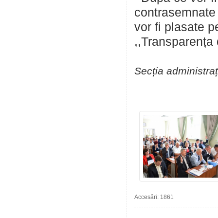
contrasemnate d
vor fi plasate 
,,Transparența 
Secția administraț
Accesări: 1861