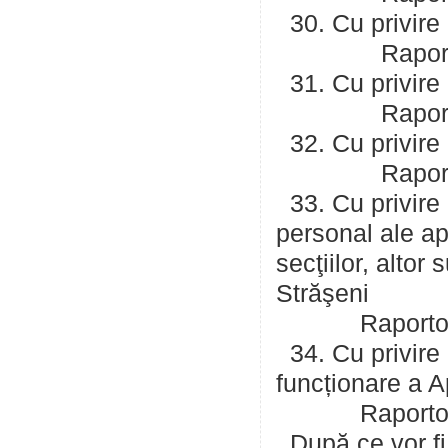
30. Cu privire 
Raportor: Man
31. Cu privire 
Raportor: Ha
32. Cu privire 
Raportor: Ha
33. Cu privire 
personal ale apa
secţiilor, altor
Străşeni
Raportor: Pop
34. Cu privire
funcționare a A
Raportor: Pop
După ce vor fi