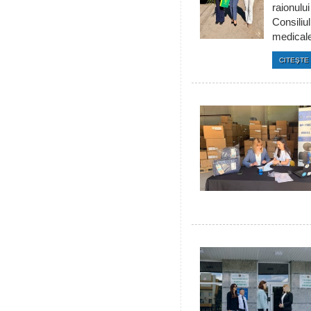
raionulu
Consiliul
medicale 
CITEŞTE 