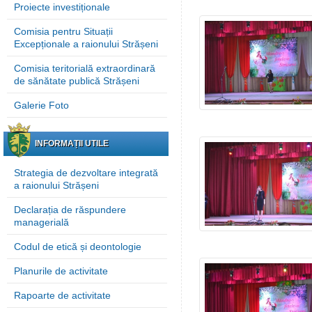
Proiecte investiționale
Comisia pentru Situații
Excepționale a raionului Strășeni
Comisia teritorială extraordinară
de sănătate publică Strășeni
Galerie Foto
INFORMAȚII UTILE
Strategia de dezvoltare integrată
a raionului Strășeni
Declarația de răspundere
managerială
Codul de etică și deontologie
Planurile de activitate
Rapoarte de activitate