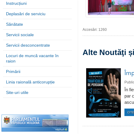
Instrucțiuni
Deplasări de serviciu
Sănătate
Accesări: 1260
Servicii sociale
Servicii desconcentrate
Alte Noutăţi 
Locuri de muncă vacante în
raion
Împ
Primării
Linia raională anticorupție
Publi
În fi
Site-uri utile
par c
ascun
CITE