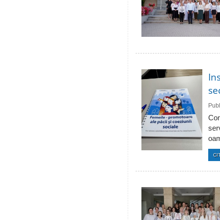
In
se
Publ
Com
ser
oam
CI