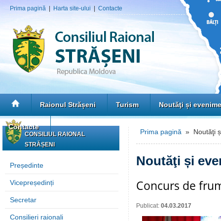
Prima pagină
|
Harta site-ului
|
Contacte
Raionul Strășeni
Turism
Noutăţi și evenim
Contacte
Prima pagină
» Noutăţi ș
CONSILIUL RAIONAL
STRĂȘENI
Noutăţi și ev
Președinte
Concurs de frum
Vicepreședinți
Secretar
Publicat:
04.03.2017
Consilieri raionali