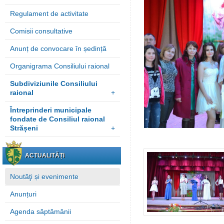
Regulament de activitate
Comisii consultative
Anunț de convocare în ședință
Organigrama Consiliului raional
Subdiviziunile Consiliului
raional
+
Întreprinderi municipale
fondate de Consiliul raional
Strășeni
+
ACTUALITĂȚI
Noutăţi și evenimente
Anunțuri
Agenda săptămânii