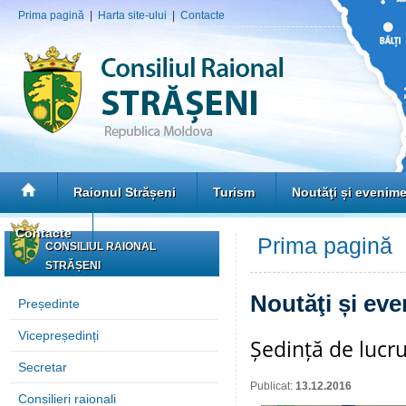
Prima pagină
|
Harta site-ului
|
Contacte
Raionul Strășeni
Turism
Noutăţi și evenim
Contacte
Prima pagină
»
CONSILIUL RAIONAL
STRĂȘENI
Noutăţi și ev
Președinte
Vicepreședinți
Ședință de lucru
Secretar
Publicat:
13.12.2016
Consilieri raionali