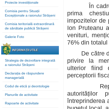
Proiecte investiționale
În cadrul șe
Comisia pentru Situații
prima chesti
Excepționale a raionului Strășeni
impozitelor de 
Comisia teritorială extraordinară
Ion Pruteanu a
de sănătate publică Strășeni
venituri, menț
Galerie Foto
76% din totalul
INFORMAȚII UTILE
De către dl Ni
privire la mer
Strategia de dezvoltare integrată
a raionului Strășeni
ulterior fiin
Declarația de răspundere
perceptorii fisc
managerială
Reprezentanț
Codul de etică și deontologie
autorităților 
Planurile de activitate
întreprinderea 
Rapoarte de activitate
bugetul local, 