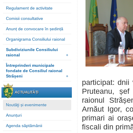
Regulament de activitate
Comisii consultative
Anunț de convocare în ședință
Organigrama Consiliului raional
Subdiviziunile Consiliului
raional
+
Întreprinderi municipale
fondate de Consiliul raional
Strășeni
+
participat: dni
Pruteanu, șef 
ACTUALITĂȚI
raionul Strășe
Noutăţi și evenimente
Arnăut Igor, co
Anunțuri
primari ai oraș
fiscali din primă
Agenda săptămânii