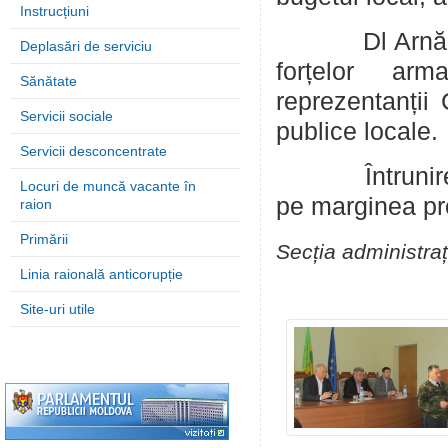
Instrucțiuni
Dl Arnăut Igo
Deplasări de serviciu
forțelor arm
Sănătate
reprezentanții C
Servicii sociale
publice locale.
Servicii desconcentrate
Întrunirea s-a
Locuri de muncă vacante în
pe marginea pr
raion
Primării
Secția administraț
Linia raională anticorupție
Site-uri utile