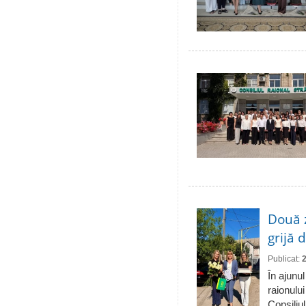
Două 
grijă 
Publicat:
În ajunul
raionulu
Consiliul