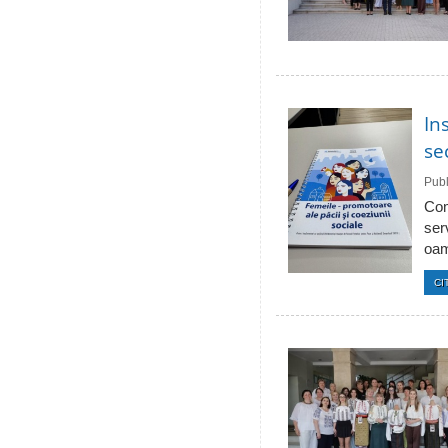
In
se
Publ
Com
ser
oam
CI