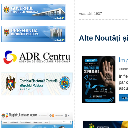
Accesări: 1937
Alte Noutăţi 
Împ
Publi
În fi
par c
ascun
CITE