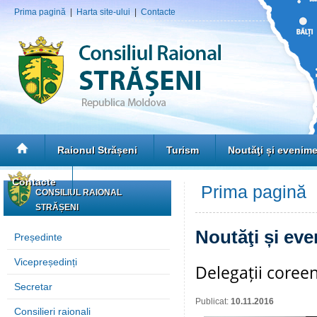
Prima pagină
|
Harta site-ului
|
Contacte
Raionul Strășeni
Turism
Noutăţi și evenim
Contacte
Prima pagină
»
CONSILIUL RAIONAL
STRĂȘENI
Noutăţi și ev
Președinte
Vicepreședinți
Delegații coreen
Secretar
Publicat:
10.11.2016
Consilieri raionali