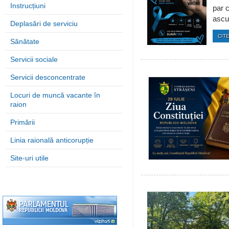
Instrucțiuni
par c
ascun
Deplasări de serviciu
CITE
Sănătate
Servicii sociale
Servicii desconcentrate
Locuri de muncă vacante în
raion
Primării
Linia raională anticorupție
Site-uri utile