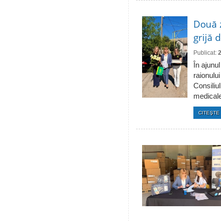
Două 
grijă 
Publicat:
În ajunul
raionulu
Consiliul
medicale 
CITEŞTE 