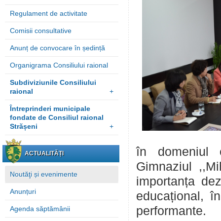
Regulament de activitate
Comisii consultative
Anunț de convocare în ședință
Organigrama Consiliului raional
Subdiviziunile Consiliului
raional
+
Întreprinderi municipale
fondate de Consiliul raional
Strășeni
+
în domeniul ed
ACTUALITĂȚI
Gimnaziul ,,Mi
Noutăţi și evenimente
importanța dezv
Anunțuri
educațional, î
performante.
Agenda săptămânii