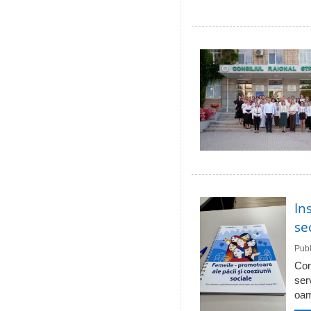
In
se
Publ
Com
ser
oam