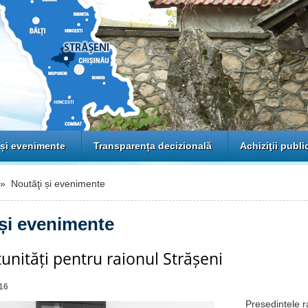
 și evenimente
Transparența decizională
Achiziţii publi
 Noutăţi și evenimente
 și evenimente
unități pentru raionul Strășeni
16
Președintele raio