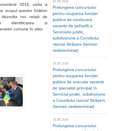
06.08.2026
octombrie 2016, vizita a
Prelungirea concursului
e, scopul acestor întâlniri
pentru ocuparea funcției
dezvolta noi relații de
publice de conducere
in identificarea și
vacante de șef/șefă a
ctelor comune în viitor.
Serviciului juridic,
subdiviziune a Consiliului
raional Strășeni (termen
nedeterminat)
06.08.2026
Prelungirea concursului
pentru ocuparea funcției
publice de execuție vacante
de specialist principal în
Serviciul juridic, subdiviziune
a Consiliului raional Strășeni
(termen nedeterminat)
06.08.2026
Prelungirea concursului