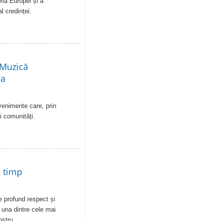
ia Europei și a
al credinței.
 Muzică
-a
venimente care, prin
i comunități.
e timp
de profund respect și
- una dintre cele mai
ostru.