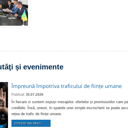
tăţi și evenimente
Împreună împotriva traficului de ființe umane
Publicat:
30.07.2026
În fiecare zi suntem expuși mesajelor, ofertelor și promisiunilor care pa
credibile. Însă, uneori, în spatele unei simple escrocherii se poate as
rețea de trafic de ființe umane.
CITEŞTE MAI MULT...