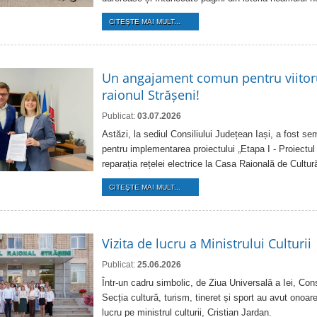
CITEŞTE MAI MULT...
Un angajament comun pentru viitorul
raionul Strășeni!
Publicat:
03.07.2026
Astăzi, la sediul Consiliului Județean Iași, a fost s
pentru implementarea proiectului „Etapa I - Proiectul
reparația rețelei electrice la Casa Raională de Cultur
CITEŞTE MAI MULT...
Vizita de lucru a Ministrului Culturii
Publicat:
25.06.2026
Într-un cadru simbolic, de Ziua Universală a Iei, Consi
Secția cultură, turism, tineret și sport au avut onoare
lucru pe ministrul culturii, Cristian Jardan.