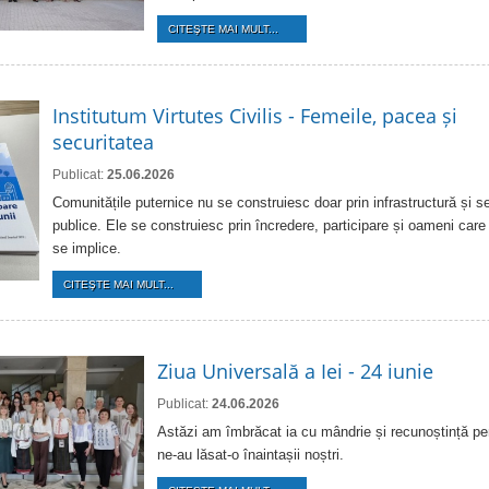
CITEŞTE MAI MULT...
Institutum Virtutes Civilis - Femeile, pacea și
securitatea
Publicat:
25.06.2026
Comunitățile puternice nu se construiesc doar prin infrastructură și se
publice. Ele se construiesc prin încredere, participare și oameni care
se implice.
CITEŞTE MAI MULT...
Ziua Universală a Iei - 24 iunie
Publicat:
24.06.2026
Astăzi am îmbrăcat ia cu mândrie și recunoștință pe
ne-au lăsat-o înaintașii noștri.