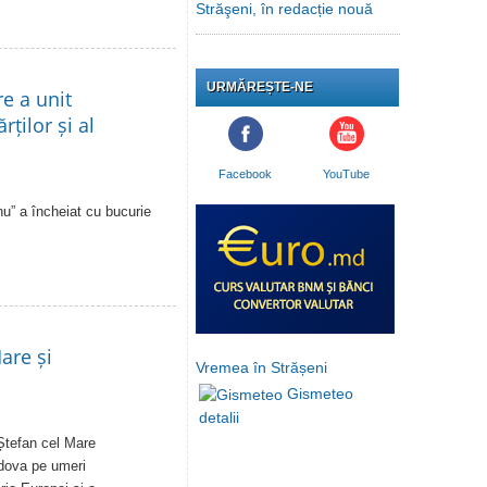
Străşeni, în redacție nouă
URMĂREȘTE-NE
re a unit
rților și al
Facebook
YouTube
u” a încheiat cu bucurie
are și
Vremea în Strășeni
Gismeteo
detalii
Ștefan cel Mare
ldova pe umeri