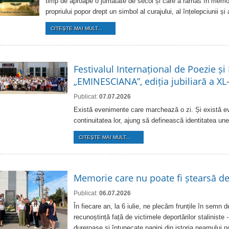
timp de aproape o jumătate de secol și care a rămas în memor
propriului popor drept un simbol al curajului, al înțelepciunii și 
CITEŞTE MAI MULT...
Festivalul Internațional de Poezie și
„EMINESCIANA”, ediția jubiliară a XL
Publicat:
07.07.2026
Există evenimente care marchează o zi. Și există e
continuitatea lor, ajung să definească identitatea une
CITEŞTE MAI MULT...
Memorie care nu poate fi ștearsă d
Publicat:
06.07.2026
În fiecare an, la 6 iulie, ne plecăm frunțile în semn 
recunoștință față de victimele deportărilor staliniste 
dureroase și întunecate pagini din istoria neamului n