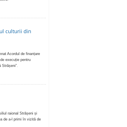
 culturii din
emnat Acordul de finanțare
 de execuție pentru
ă Strășeni”.
liul raional Strășeni și
a de a-l primi în vizită de