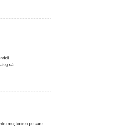
rvicii
 aleg să
ntru moștenirea pe care