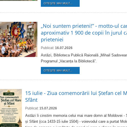
CITEŞTE MAI MULT...
„Noi suntem prieteni!” - motto-ul ca
aproximativ 1 900 de copii în jurul că
prieteniei
Publicat:
16.07.2026
Astăzi, Biblioteca Publică Raională „Mihail Sadovean
Programul „Vacanța la Bibliotecă”.
CITEŞTE MAI MULT...
15 iulie - Ziua comemorării lui Ștefan cel M
Sfânt
Publicat:
15.07.2026
Astăzi îi cinstim memoria celui mai mare domn al Moldovei - 
și Sfânt (cca 1433-15 iulie 1504) - voievodul care a purtat Mo