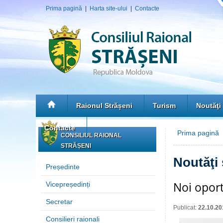
Prima pagină
|
Harta site-ului
|
Contacte
Raionul Strășeni
Turism
Noutăţi
Contacte
Prima pagină
»
CONSILIUL RAIONAL
STRĂȘENI
Noutăţi
Președinte
Noi oport
Vicepreședinți
Secretar
Publicat:
22.10.20
Consilieri raionali