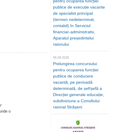
pentru ocuparea funcției
publice de execuție vacante
de specialist principal
(termen nedeterminat,
contabil) în Serviciul
financiar-administrativ,
Aparatul președintelui
raionului
06.08.2026
Prelungirea concursului
pentru ocuparea funcției
publice de conducere
vacantă, pe perioadă
determinată, de șef/șefă a
Direcției generale educație,
subdiviziune a Consiliului
r
raional Strășeni
cunde o