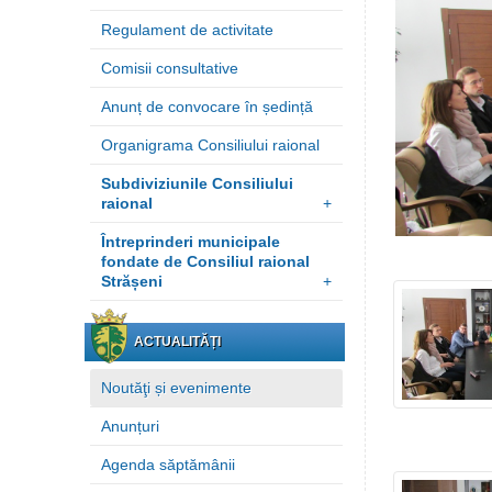
Regulament de activitate
Comisii consultative
Anunț de convocare în ședință
Organigrama Consiliului raional
Subdiviziunile Consiliului
raional
+
Întreprinderi municipale
fondate de Consiliul raional
Strășeni
+
ACTUALITĂȚI
Noutăţi și evenimente
Anunțuri
Agenda săptămânii