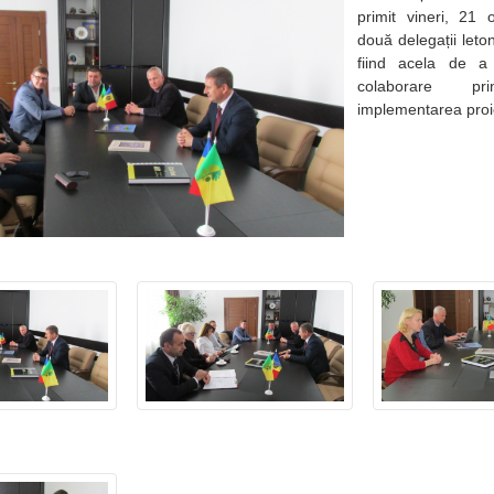
primit vineri, 21 
două delegații leton
fiind acela de a 
colaborare pr
implementarea proie