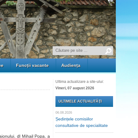
ce
Funcții vacante
Audiența
Ultima actualizare a site-ului:
Vineri, 07 august 2026
ULTIMELE ACTUALITĂŢI
06.08.2026
Ședințele comisiilor
consultative de specialitate
nului, dl Mihail Popa, a