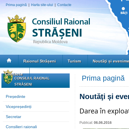
Prima pagină
|
Harta site-ului
|
Contacte
Raionul Strășeni
Turism
Noutăţi și evenim
Contacte
Prima pagină
»
CONSILIUL RAIONAL
STRĂȘENI
Noutăţi și ev
Președinte
Vicepreședinți
Darea în exploat
Secretar
Publicat:
06.06.2016
Consilieri raionali