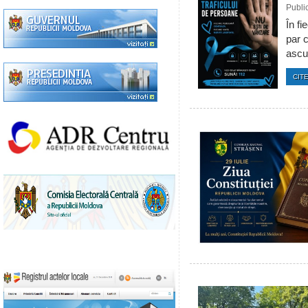
Publi
În fi
par c
ascun
CITE