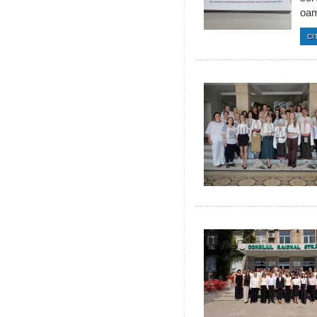
oam
CI