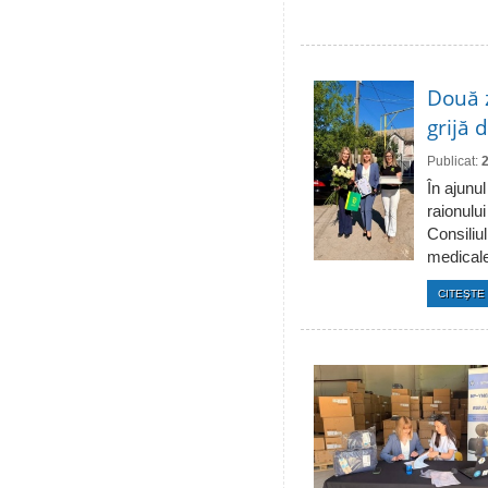
Două 
grijă 
Publicat:
În ajunul
raionulu
Consiliul
medicale 
CITEŞTE 