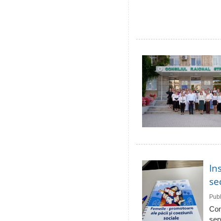
In
se
Publ
Com
ser