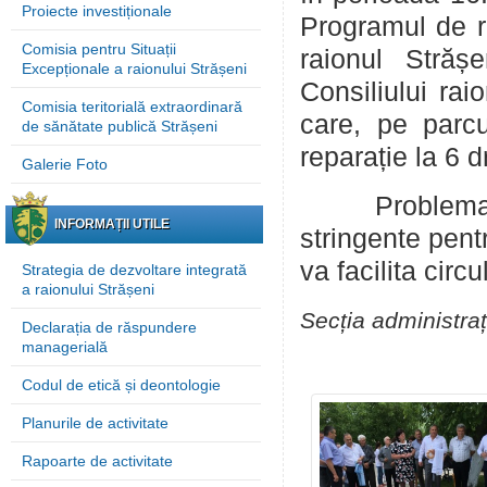
Proiecte investiționale
Programul de re
Comisia pentru Situații
raionul Străș
Excepționale a raionului Strășeni
Consiliului rai
Comisia teritorială extraordinară
care, pe parcu
de sănătate publică Strășeni
reparație la 6 d
Galerie Foto
Problema aces
INFORMAȚII UTILE
stringente pentr
va facilita circ
Strategia de dezvoltare integrată
a raionului Strășeni
Secția administraț
Declarația de răspundere
managerială
Codul de etică și deontologie
Planurile de activitate
Rapoarte de activitate