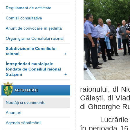
Regulament de activitate
Comisii consultative
Anunț de convocare în ședință
Organigrama Consiliului raional
Subdiviziunile Consiliului
raional
+
Întreprinderi municipale
fondate de Consiliul raional
Strășeni
+
raionului, dl N
ACTUALITĂȚI
Gălești, dl Vlad
Noutăţi și evenimente
dl Gheorghe Rus
Anunțuri
Lucrările de r
Agenda săptămânii
în perioada 16.