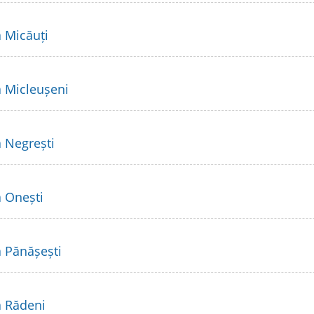
a Micăuți
a Micleușeni
a Negrești
a Onești
a Pănășești
a Rădeni