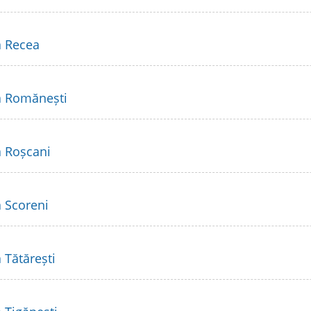
a Recea
a Romănești
a Roșcani
a Scoreni
 Tătărești