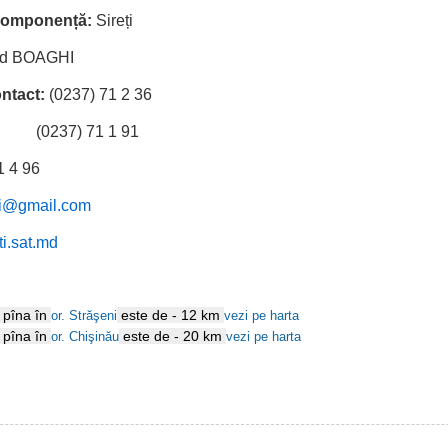
n componență:
Sireți
id BOAGHI
ontact:
(0237) 71 2 36
) 71 1 91
1 4 96
eti@gmail.com
ti.sat.md
ă pîna în
este de - 12 km
or. Străşeni
vezi pe harta
ă pîna în
este de - 20 km
or. Chişinău
vezi pe harta