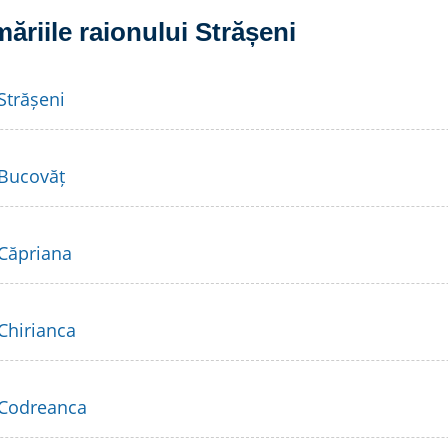
măriile raionului Strășeni
Strășeni
 Bucovăț
 Căpriana
 Chirianca
 Codreanca