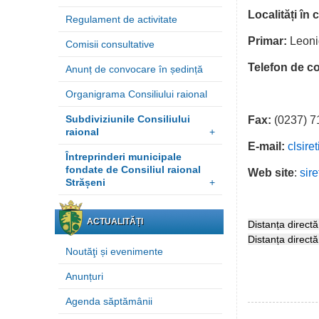
Localități î
Regulament de activitate
Primar:
Leon
Comisii consultative
Telefon de c
Anunț de convocare în ședință
(0237
Organigrama Consiliului raional
Subdiviziunile Consiliului
Fax:
(0237) 7
raional
+
E-mail:
clsir
Întreprinderi municipale
fondate de Consiliul raional
Web site
:
sire
Strășeni
+
ACTUALITĂȚI
Distanța direct
Distanța direct
Noutăţi și evenimente
Anunțuri
Agenda săptămânii