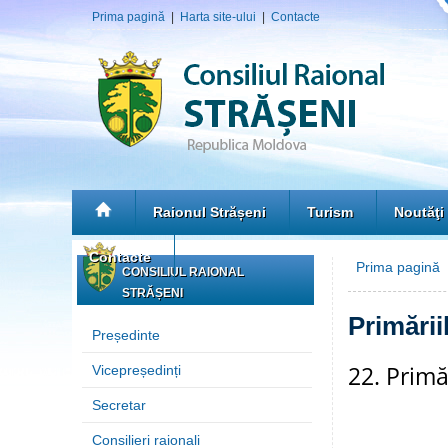
Prima pagină
|
Harta site-ului
|
Contacte
Raionul Strășeni
Turism
Noutăţi
Contacte
Prima pagină
»
CONSILIUL RAIONAL
STRĂȘENI
Primării
Președinte
22. Primăr
Vicepreședinți
Secretar
Consilieri raionali