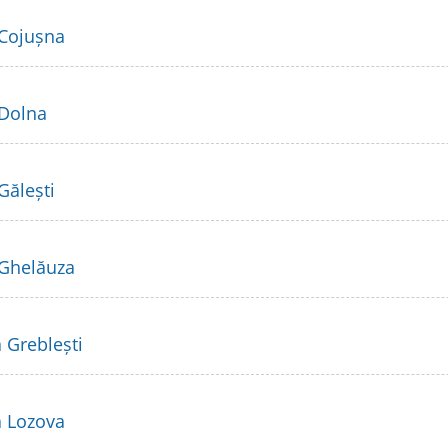
 Cojușna
 Dolna
Gălești
 Ghelăuza
 Greblești
a Lozova