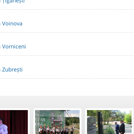
 Țigănești
a Voinova
a Vorniceni
a Zubrești