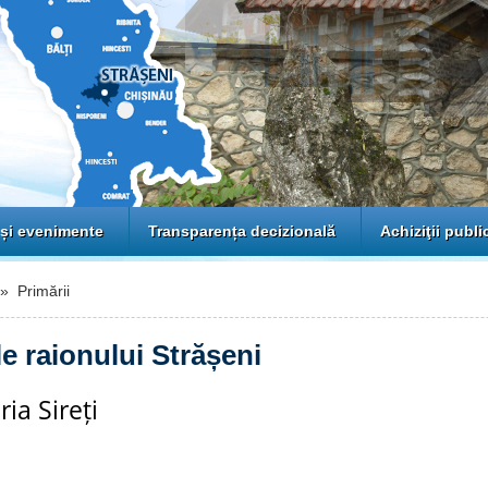
 și evenimente
Transparența decizională
Achiziţii publi
 Primării
le raionului Strășeni
ia Sireți