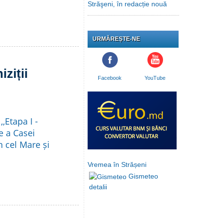
Străşeni, în redacție nouă
URMĂREȘTE-NE
ziții
Facebook
YouTube
,Etapa I -
e a Casei
n cel Mare și
Vremea în Strășeni
Gismeteo
detalii