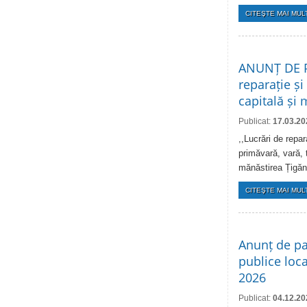
CITEŞTE MAI MULT
ANUNȚ DE PA
reparație și
capitală și
Publicat:
17.03.20
,,Lucrări de repar
primăvară, vară, 
mănăstirea Țigăne
CITEŞTE MAI MULT
Anunț de par
publice loca
2026
Publicat:
04.12.20