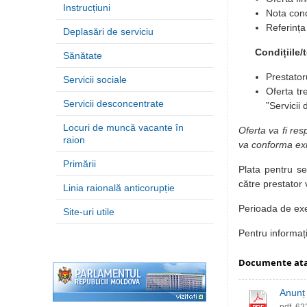
Instrucțiuni
Nota conc
Referința 
Deplasări de serviciu
Condițiile/
Sănătate
Prestator
Servicii sociale
Oferta tr
Servicii desconcentrate
”Servicii
Locuri de muncă vacante în
Oferta va fi res
raion
va conforma exig
Primării
Plata pentru ser
către prestator 
Linia raională anticorupție
Perioada de exec
Site-uri utile
Pentru informaț
Documente at
Anunț 