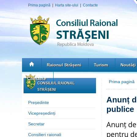
Prima pagină
|
Harta site-ului
|
Contacte
Raionul Strășeni
Turism
Noutăţi
Contacte
Prima pagină
CONSILIUL RAIONAL
STRĂȘENI
Anunț de
Președinte
publice
Vicepreședinți
Anunț de 
Secretar
pentru dez
Consilieri raionali