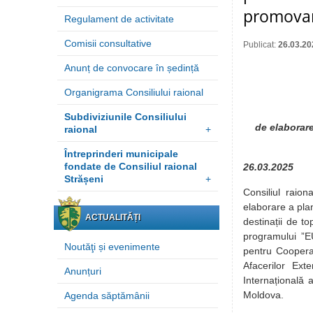
promovare
Regulament de activitate
Comisii consultative
Publicat:
26.03.20
Anunț de convocare în ședință
Organigrama Consiliului raional
Subdiviziunile Consiliului
de elaborare
raional
+
Întreprinderi municipale
fondate de Consiliul raional
26.03.2025
Strășeni
+
Consiliul raio
elaborare a plan
ACTUALITĂȚI
destinații de to
programului ”E
Noutăţi și evenimente
pentru Coopera
Afacerilor Ex
Anunțuri
Internațională 
Moldova.
Agenda săptămânii