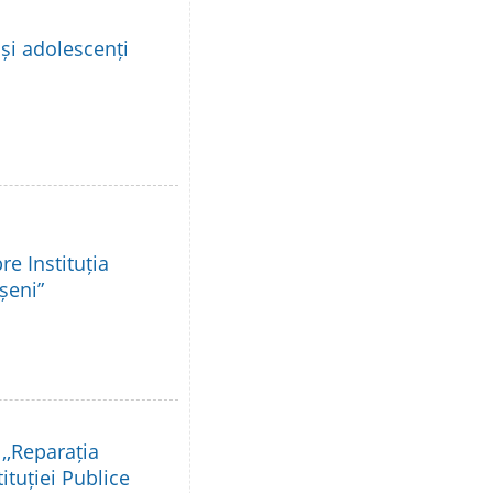
 și adolescenți
re Instituția
șeni”
,,Reparația
tituției Publice