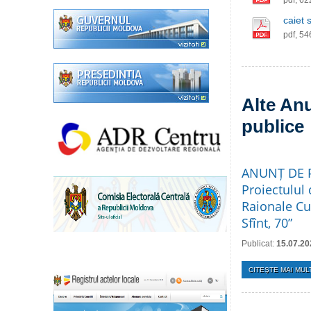
pdf, 6
caiet s
pdf, 5
Alte Anu
publice
ANUNȚ DE PA
Proiectulul 
Raionale Cul
Sfînt, 70”
Publicat:
15.07.20
CITEŞTE MAI MULT