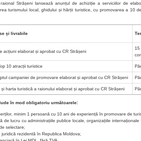
l raional Strășeni lansează anunțul de achiziție a serviciilor de elab
ea turismului local, ghidului și hărții turistice, cu promovarea a 10 de
e și livrabile
Te
15 
e acțiuni elaborat și aprobat cu CR Strășeni
con
op 10 atracții turistice
Pâ
tul campaniei de promovare elaborat și aprobat cu CR Strășeni
Pâ
 și harta turistică a raionului elaborat și aprobat cu CR Strășeni
Pâ
lude în mod obligatoriu următoarele:
erților, minim 1 persoană cu 10 ani de experiență în promovare de turi
ă de lucru cu administrațiile publice locale, organizațiile internațional
de selectare;
juridică rezidentă în Republica Moldova;
nanciară în Lei MDL, fără TVA;