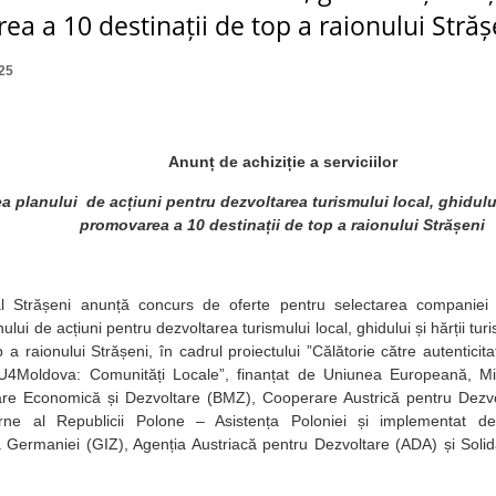
a a 10 destinații de top a raionului Străș
25
Anunț de achiziție a serviciilor
a planului de acțiuni pentru dezvoltarea turismului local, ghidului 
promovarea a 10 destinații de top a raionului Strășeni
nal Strășeni anunță concurs de oferte pentru selectarea companiei c
ului de acțiuni pentru dezvoltarea turismului local, ghidului și hărții tu
p a raionului Strășeni, în cadrul proiectului ”Călătorie către autentici
U4Moldova: Comunități Locale”, finanțat de Uniunea Europeană, M
re Economică și Dezvoltare (BMZ), Cooperare Austrică pentru Dezvol
terne al Republicii Polone – Asistența Poloniei și implementat 
a Germaniei (GIZ), Agenția Austriacă pentru Dezvoltare (ADA) și Soli