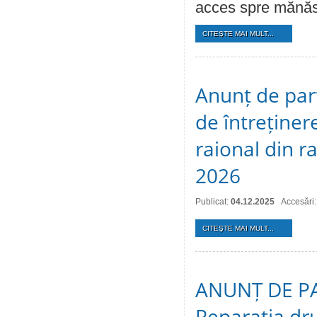
acces spre mănăst
CITEŞTE MAI MULT...
Anunț de part
de întreținer
raional din r
2026
Publicat:
04.12.2025
Accesări
CITEŞTE MAI MULT...
ANUNȚ DE PAR
Reparația dru