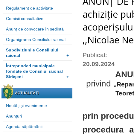
ANUNȚ DE P
Regulament de activitate
achiziție pu
Comisii consultative
acoperișului
Anunț de convocare în ședință
,,Nicolae N
Organigrama Consiliului raional
Subdiviziunile Consiliului
Publicat:
raional
+
20.09.2024
Întreprinderi municipale
fondate de Consiliul raional
ANUN
Strășeni
+
privind
„Repara
Teoret
ACTUALITĂȚI
Noutăţi și evenimente
prin procedu
Anunțuri
Agenda săptămânii
procedura a