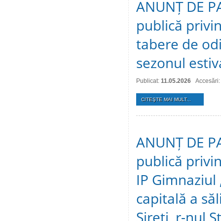
ANUNȚ DE PAR
publică privi
tabere de odi
sezonul estiv
Publicat:
11.05.2026
Accesări:
CITEŞTE MAI MULT...
ANUNȚ DE PAR
publică privin
IP Gimnaziul ,
capitală a săli
Sireți, r-nul S