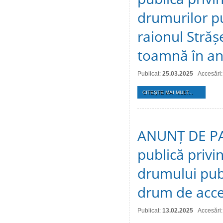
drumurilor pu
raionul Străș
toamnă în an
Publicat:
25.03.2025
Accesări
CITEŞTE MAI MULT...
ANUNȚ DE PAR
publică privi
drumului publ
drum de acces
Publicat:
13.02.2025
Accesări