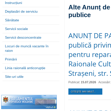
Instrucțiuni
Alte Anunț de 
Deplasări de serviciu
publice
Sănătate
Servicii sociale
ANUNȚ DE PAR
Servicii desconcentrate
publică privin
Locuri de muncă vacante în
raion
pentru repara
Primării
Raionale Cult
Linia raională anticorupție
Strașeni, str.
Site-uri utile
Publicat:
15.07.2026
Accesări:
CITEŞTE MAI MULT...