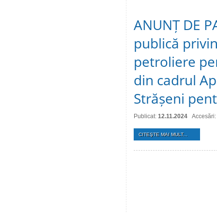
ANUNȚ DE PAR
publică privi
реtroliere ре
din саdrul Ap
Strășeni pen
Publicat:
12.11.2024
Accesări:
CITEŞTE MAI MULT...