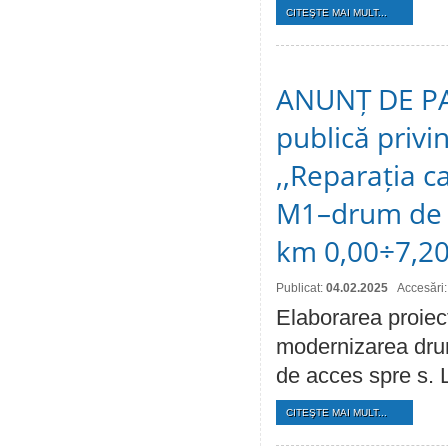
CITEŞTE MAI MULT...
ANUNȚ DE PAR
publică privi
,,Reparația c
M1–drum de ac
km 0,00÷7,20
Publicat:
04.02.2025
Accesări
Elaborarea proiect
modernizarea drum
de acces spre s. 
CITEŞTE MAI MULT...