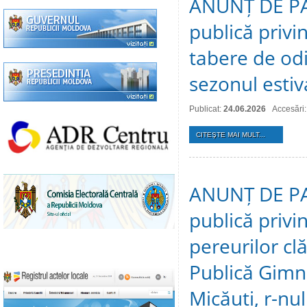
ANUNȚ DE PAR
publică privi
tabere de odi
sezonul estiv
Publicat:
24.06.2026
Accesări
CITEŞTE MAI MULT...
ANUNȚ DE PAR
publică privi
pereurilor clă
Publică Gimna
Micăuți, r-nul