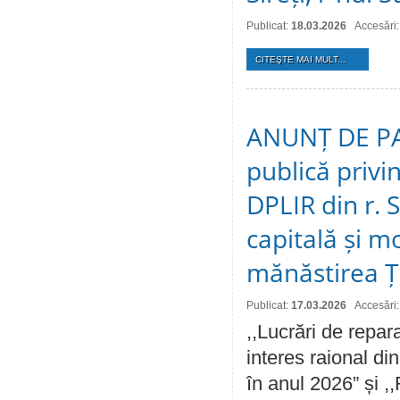
Publicat:
18.03.2026
Accesări
CITEŞTE MAI MULT...
ANUNȚ DE PAR
publică privin
DPLIR din r. S
capitală și 
mănăstirea Ți
Publicat:
17.03.2026
Accesări
,,Lucrări de repara
interes raional di
în anul 2026” și ,