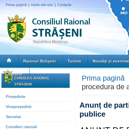
Prima pagină
|
Harta site-ului
|
Contacte
Raionul Strășeni
Turism
Noutăţi și evenim
Contacte
Prima pagină
CONSILIUL RAIONAL
STRĂȘENI
procedura de ac
Președinte
Anunț de parti
Vicepreședinți
publice
Secretar
Consilieri raionali