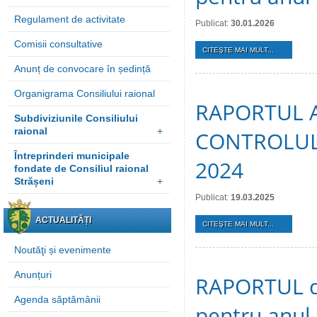
Regulament de activitate
Publicat:
30.01.2026
Comisii consultative
CITEŞTE MAI MULT...
Anunț de convocare în ședință
Organigrama Consiliului raional
RAPORTUL 
Subdiviziunile Consiliului
raional
+
CONTROLUL 
Întreprinderi municipale
2024
fondate de Consiliul raional
Strășeni
+
Publicat:
19.03.2025
ACTUALITĂȚI
CITEŞTE MAI MULT...
Noutăţi și evenimente
Anunțuri
RAPORTUL de 
Agenda săptămânii
pentru anul