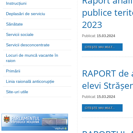
Raport analit
Instrucțiuni
publice terit
Deplasări de serviciu
2023
Sănătate
Servicii sociale
Publicat:
15.03.2024
Servicii desconcentrate
CITEŞTE MAI MULT...
Locuri de muncă vacante în
raion
RAPORT de ac
Primării
Linia raională anticorupție
elevi Strășe
Site-uri utile
Publicat:
15.03.2024
CITEŞTE MAI MULT...