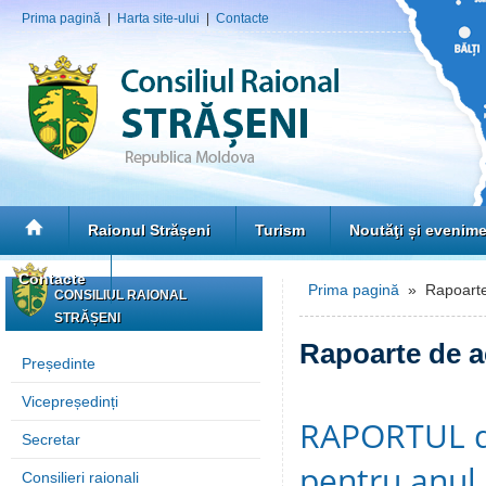
Prima pagină
|
Harta site-ului
|
Contacte
Raionul Strășeni
Turism
Noutăţi și evenim
Contacte
Prima pagină
» Rapoarte 
CONSILIUL RAIONAL
STRĂȘENI
Rapoarte de ac
Președinte
Vicepreședinți
RAPORTUL de 
Secretar
pentru anul
Consilieri raionali