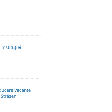
Instituției
nducere vacante
 Strășeni