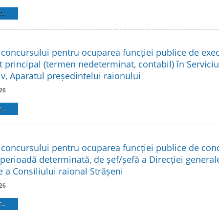
...
 concursului pentru ocuparea funcției publice de exe
t principal (termen nedeterminat, contabil) în Serviciu
v, Aparatul președintelui raionului
26
...
 concursului pentru ocuparea funcției publice de co
 perioadă determinată, de șef/șefă a Direcției general
 a Consiliului raional Strășeni
26
...