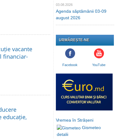
03.08.2026
Agenda săptămânii 03-09
august 2026
URMĂREȘTE-NE
cuție vacante
l financiar-
Facebook
YouTube
nducere
e educație,
Vremea în Strășeni
Gismeteo
detalii