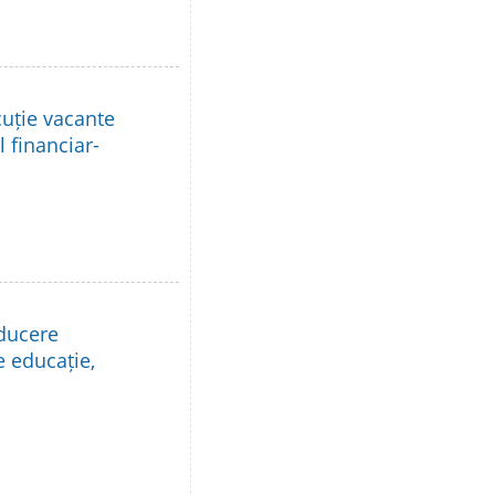
cuție vacante
l financiar-
nducere
e educație,