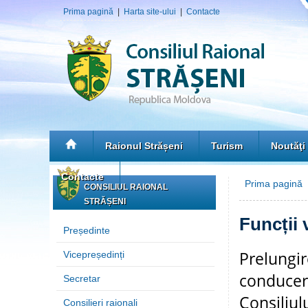
Prima pagină
|
Harta site-ului
|
Contacte
Raionul Strășeni
Turism
Noutăţi
Contacte
Prima pagină
»
CONSILIUL RAIONAL
STRĂȘENI
Funcții 
Președinte
Prelungir
Vicepreședinți
conducere
Secretar
Consiliul
Consilieri raionali