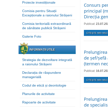
Proiecte investiționale
Consurs pen
principal (m
Comisia pentru Situații
Excepționale a raionului Strășeni
Direcția ge
Comisia teritorială extraordinară
Publicat:
23.07.20
de sănătate publică Strășeni
CITEŞTE MAI MULT
Galerie Foto
INFORMAȚII UTILE
Prelungirea
de șef/șefă 
Strategia de dezvoltare integrată
(termen ned
a raionului Strășeni
Publicat:
16.07.20
Declarația de răspundere
managerială
CITEŞTE MAI MULT
Codul de etică și deontologie
Planurile de activitate
Prelungirea
Rapoarte de activitate
de specialis