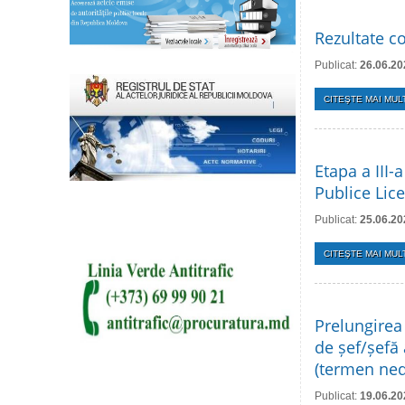
Rezultate co
Publicat:
26.06.20
CITEŞTE MAI MULT
Etapa a III-
Publice Lice
Publicat:
25.06.20
CITEŞTE MAI MULT
Prelungirea
de șef/șefă 
(termen ned
Publicat:
19.06.20