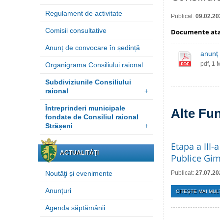
Regulament de activitate
Publicat:
09.02.20
Comisii consultative
Documente at
Anunț de convocare în ședință
anunț 
pdf, 1 
Organigrama Consiliului raional
Subdiviziunile Consiliului
raional
+
Întreprinderi municipale
Alte Fun
fondate de Consiliul raional
Strășeni
+
Etapa a III-
ACTUALITĂȚI
Publice Gim
Noutăţi și evenimente
Publicat:
27.07.20
Anunțuri
CITEŞTE MAI MULT
Agenda săptămânii