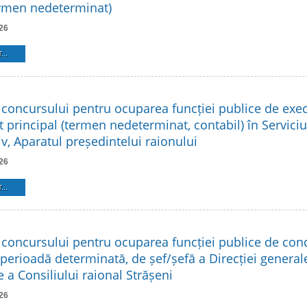
ermen nedeterminat)
26
...
 concursului pentru ocuparea funcției publice de exe
t principal (termen nedeterminat, contabil) în Serviciu
v, Aparatul președintelui raionului
26
...
 concursului pentru ocuparea funcției publice de co
 perioadă determinată, de șef/șefă a Direcției general
 a Consiliului raional Strășeni
26