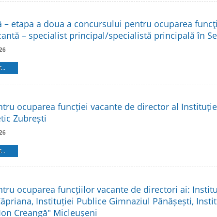
ă – etapa a doua a concursului pentru ocuparea funcţi
antă – specialist principal/specialistă principală în Ser
26
...
ru ocuparea funcției vacante de director al Instituție
tic Zubrești
26
...
ru ocuparea funcțiilor vacante de directori ai: Institu
priana, Instituției Publice Gimnaziul Pănășești, Instit
Ion Creangă" Micleușeni