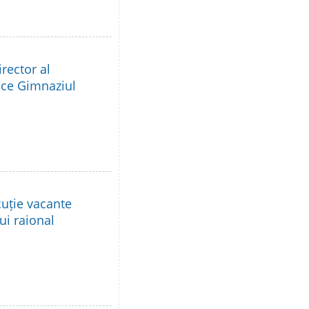
rector al
lice Gimnaziul
cuție vacante
lui raional