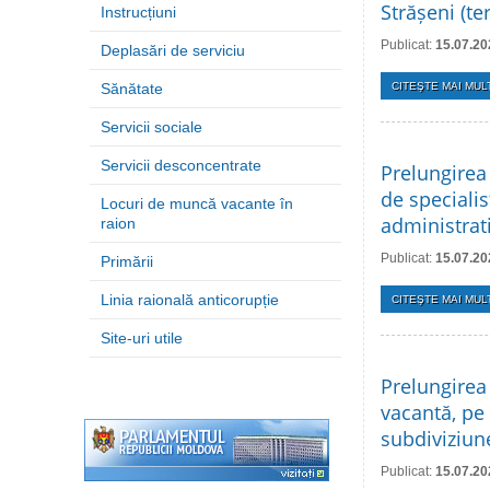
Strășeni (t
Instrucțiuni
Publicat:
15.07.20
Deplasări de serviciu
Sănătate
CITEŞTE MAI MULT
Servicii sociale
Servicii desconcentrate
Prelungirea
de specialis
Locuri de muncă vacante în
administrati
raion
Publicat:
15.07.20
Primării
Linia raională anticorupție
CITEŞTE MAI MULT
Site-uri utile
Prelungirea
vacantă, pe
subdiviziune
Publicat:
15.07.20