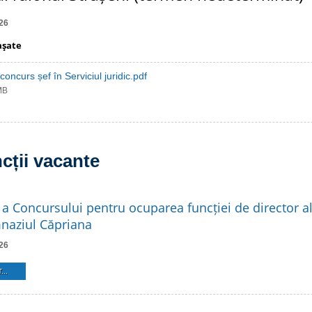
26
aşate
concurs șef în Serviciul juridic.pdf
MB
cții vacante
a a Concursului pentru ocuparea funcției de director al 
naziul Căpriana
26
...