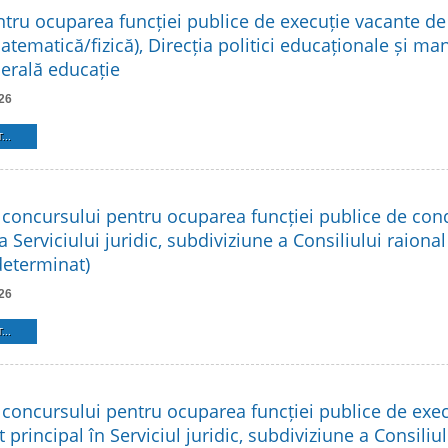
tru ocuparea funcției publice de execuție vacante de 
atematică/fizică), Direcția politici educaționale și m
nerală educație
26
...
 concursului pentru ocuparea funcției publice de co
a Serviciului juridic, subdiviziune a Consiliului raional
eterminat)
26
...
 concursului pentru ocuparea funcției publice de exe
t principal în Serviciul juridic, subdiviziune a Consiliu