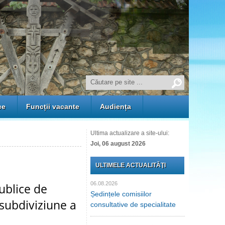
ce
Funcții vacante
Audiența
Ultima actualizare a site-ului:
Joi, 06 august 2026
ULTIMELE ACTUALITĂŢI
06.08.2026
ublice de
Ședințele comisiilor
 subdiviziune a
consultative de specialitate