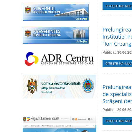
CITEŞTE MAI MULT
Prelungirea
Instituției 
"Ion Creang
Publicat:
30.06.20
CITEŞTE MAI MULT
Prelungirea
de specialis
Strășeni (t
Publicat:
29.06.20
CITEŞTE MAI MULT