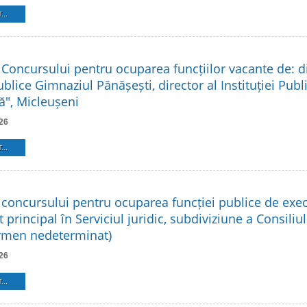
...
 Concursului pentru ocuparea funcțiilor vacante de: di
Publice Gimnaziul Pănășești, director al Instituției Pub
ă", Micleușeni
26
...
 concursului pentru ocuparea funcției publice de exe
t principal în Serviciul juridic, subdiviziune a Consiliu
ermen nedeterminat)
26
...