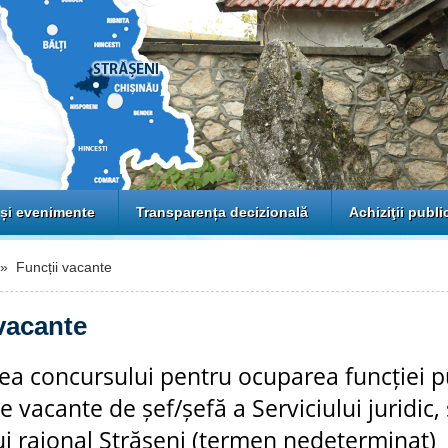
 și evenimente
Transparența decizională
Achiziţii publi
 Funcții vacante
vacante
ea concursului pentru ocuparea funcției p
 vacante de șef/șefă a Serviciului juridic,
ui raional Strășeni (termen nedeterminat)