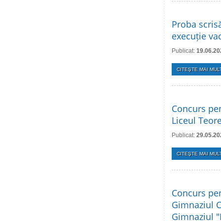
Proba scris
execuție vac
Publicat:
19.06.20
CITEŞTE MAI MULT
Concurs pent
Liceul Teore
Publicat:
29.05.20
CITEŞTE MAI MULT
Concurs pent
Gimnaziul Că
Gimnaziul "