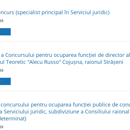
ncurs (specialist principal în Serviciul juridic)
26
...
a a Concursului pentru ocuparea funcției de director al 
ul Teoretic "Alecu Russo" Cojușna, raionul Strășeni
26
...
 concursului pentru ocuparea funcției publice de co
a Serviciului juridic, subdiviziune a Consiliului raional
eterminat)
26