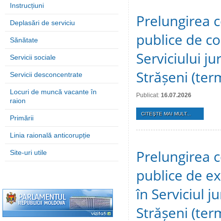
Instrucțiuni
Prelungirea c
Deplasări de serviciu
publice de c
Sănătate
Serviciului ju
Servicii sociale
Strășeni (te
Servicii desconcentrate
Locuri de muncă vacante în
Publicat:
16.07.2026
raion
CITEŞTE MAI MULT...
Primării
Linia raională anticorupție
Prelungirea c
Site-uri utile
publice de ex
în Serviciul j
Strășeni (te