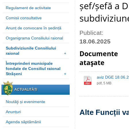
șef/șefă a D
Regulament de activitate
subdiviziune
Comisii consultative
Anunț de convocare în ședință
Publicat:
Organigrama Consiliului raional
18.06.2025
Subdiviziunile Consiliului
Documente
raional
+
ataşate
Întreprinderi municipale
fondate de Consiliul raional
Strășeni
+
aviz DGE 18.06.2
pdf, 5 MB
ACTUALITĂȚI
Noutăţi și evenimente
Alte Funcții v
Anunțuri
Agenda săptămânii