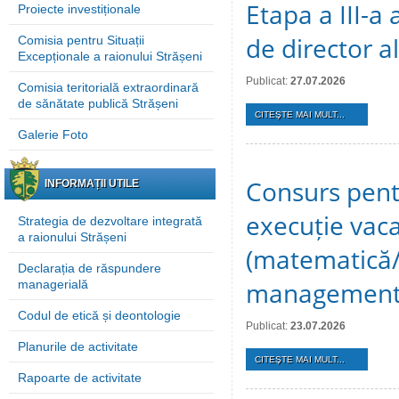
Etapa a III-a
Proiecte investiționale
de director a
Comisia pentru Situații
Excepționale a raionului Strășeni
Publicat:
27.07.2026
Comisia teritorială extraordinară
de sănătate publică Strășeni
CITEŞTE MAI MULT...
Galerie Foto
Consurs pent
INFORMAȚII UTILE
execuție vaca
Strategia de dezvoltare integrată
a raionului Strășeni
(matematică/fi
Declarația de răspundere
management, 
managerială
Codul de etică și deontologie
Publicat:
23.07.2026
Planurile de activitate
CITEŞTE MAI MULT...
Rapoarte de activitate