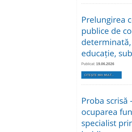
Prelungirea c
publice de c
determinată, 
educație, sub
Publicat:
19.06.2026
CITEŞTE MAI MULT...
Proba scrisă 
ocuparea func
specialist pri