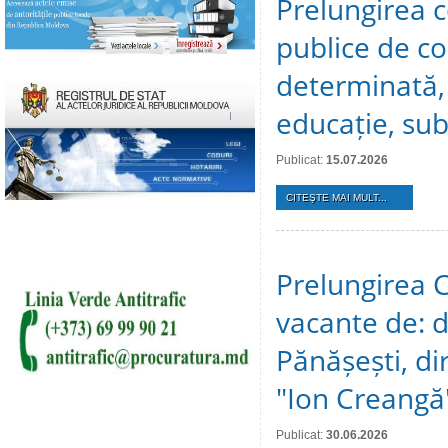
Prelungirea c
publice de c
determinată, 
educație, sub
Publicat:
15.07.2026
CITEŞTE MAI MULT...
Prelungirea C
vacante de: d
Pănășești, dir
"Ion Creangă
Publicat:
30.06.2026