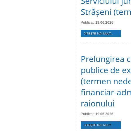
Serviciului ju
Strășeni (te
Publicat:
19.06.2026
CITEŞTE MAI MULT...
Prelungirea c
publice de ex
(termen nedet
financiar-adm
raionului
Publicat:
19.06.2026
CITEŞTE MAI MULT...