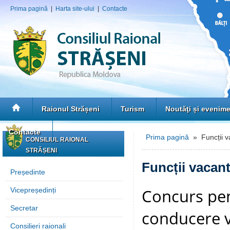
Prima pagină
|
Harta site-ului
|
Contacte
Raionul Strășeni
Turism
Noutăţi și evenim
Contacte
Prima pagină
» Funcții v
CONSILIUL RAIONAL
STRĂȘENI
Funcții vacan
Președinte
Concurs pen
Vicepreședinți
Secretar
conducere v
Consilieri raionali